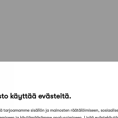
to käyttää evästeitä.
 tarjoamamme sisällön ja mainosten räätälöimiseen, sosiaalis
kemiseen ja kävijämäärämme analysoimiseen. Lisää evästekäyt