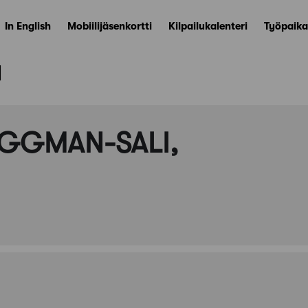
In English
Mobiilijäsenkortti
Kilpailukalenteri
Työpaika
ä
YGGMAN-SALI,