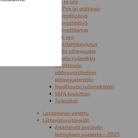
Koulutus ja ura
#18744 (ei otsikkoa)
Ammattipäivä
Ammattipäivä
Ammattitietoa
ARK-pro
Arkkitehtikoulutus
FISEn pätevyydet
Ilmoita työpaikka
Ilmoittaudu
pääsuunnittelijan
pätevyystenttiin
Ilmoittaudu työnhakijaksi
SAFA kouluttaa
Työpaikat
Lataaminen estetty
Liittovaltuustovaalit
Arkkitehdit kestävän
kehityksen puolesta – 2025