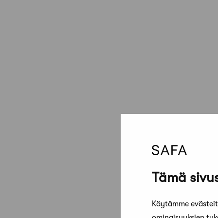
Tämä sivus
Käytämme evästeitä
ominaisuuksien tu