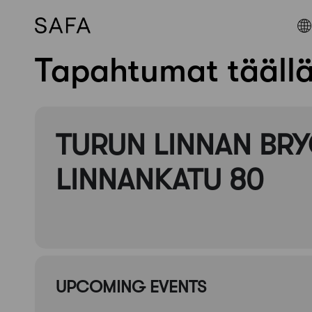
Tapahtumat tääll
Skip
to
content
TURUN LINNAN BR
LINNANKATU 80
UPCOMING EVENTS