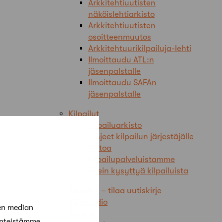
Arkkitehtiuutisten
näköislehtiarkisto
Arkkitehtiuutisten
osoitteenmuutos
Arkkitehtuurikilpailuja-lehti
Ilmoittaudu ATL:n
jäsenpalstalle
Ilmoittaudu SAFAn
jäsenpalstalle
Kilpailut
Kilpailuarkisto
Ohjeet kilpailun järjestäjälle
Tietoa
kilpailupalveluistamme
Usein kysyttyä kilpailuista
Kilpailut – tilaa uutiskirje
Kisastudio
en median
Korona
änteistämme