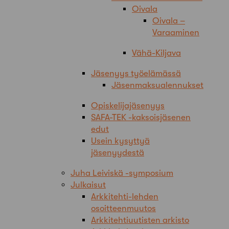
Oivala
Oivala –
Varaaminen
Vähä-Kiljava
Jäsenyys työelämässä
Jäsenmaksualennukset
Opiskelijajäsenyys
SAFA-TEK -kaksoisjäsenen
edut
Usein kysyttyä
jäsenyydestä
Juha Leiviskä -symposium
Julkaisut
Arkkitehti-lehden
osoitteenmuutos
Arkkitehtiuutisten arkisto