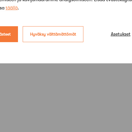
ssa
täällä
.
Asetukset
ästeet
Hyväksy välttämättömät