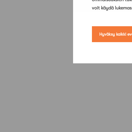
voit käydä lukema
Hyväksy kaikki ev