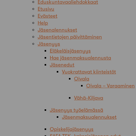
Eduskuntavaaliehdokkaat
Etusivu
Evästeet
Help
Jäsenalennukset
Jäsentietojen päivittäminen
Jäsenyys
Eläkeläisjäsenyys
Hae jäsenmaksualennusta
Jäsenedut
Vuokrattavat kiinteistöt
Oivala
Oivala – Varaaminen
Vähä-Kiljava
Jäsenyys työelämässä
Jäsenmaksualennukset
Opiskelijajäsenyys