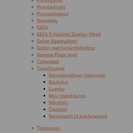
Pätevyydet
Processlogin
Processlogout
Remotely
SAFA
SAFA & Helsinki Design Week
Safan Kesätyötori
Safan mentorointiohjelma
Sample Page testi
Tallenteet
Tapahtumat
Kansainvälinen biennaali
Koulutus
Luento
Muu tapahtuma
Näyttely
Osastot
Seminaarit ja konferenssit
Tietosuoja