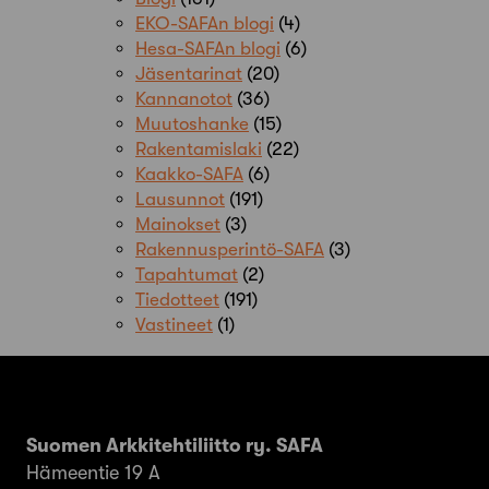
EKO-SAFAn blogi
(4)
Hesa-SAFAn blogi
(6)
Jäsentarinat
(20)
Kannanotot
(36)
Muutoshanke
(15)
Rakentamislaki
(22)
Kaakko-SAFA
(6)
Lausunnot
(191)
Mainokset
(3)
Rakennusperintö-SAFA
(3)
Tapahtumat
(2)
Tiedotteet
(191)
Vastineet
(1)
Suomen Arkkitehtiliitto ry. SAFA
Hämeentie 19 A