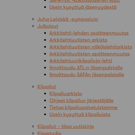
SAFA-TEK -kaksoisjäsenen edut
Usein kysyttyä jäsenyydestä
Juha Leiviskä -symposium
Julkaisut
Arkkitehti-lehden osoitteenmuutos
Arkkitehtiuutisten arkisto
Arkkitehtiuutisten näköislehtiarkisto
Arkkitehtiuutisten osoitteenmuutos
Arkkitehtuurikilpailuja-lehti
Ilmoittaudu ATL:n jäsenpalstalle
Ilmoittaudu SAFAn jäsenpalstalle
Kilpailut
Kilpailuarkisto
Ohjeet kilpailun järjestäjälle
Tietoa kilpailupalveluistamme
Usein kysyttyä kilpailuista
Kilpailut – tilaa uutiskirje
Kisastudio