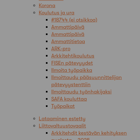
Korona
Koulutus ja ura
#18744 (ei otsikkoa)
Ammattipäivä
Ammattipäivä
Ammattitietoa
ARK-pro
Arkkitehtikoulutus
FISEn pätevyydet
Ilmoita työpaikka
Ilmoittaudu pääsuunnittelijan
pätevyystenttiin
Ilmoittaudu työnhakijaksi
SAFA kouluttaa
Työpaikat
Lataaminen estetty
Liittovaltuustovaalit
Arkkitehdit kestävän kehityksen