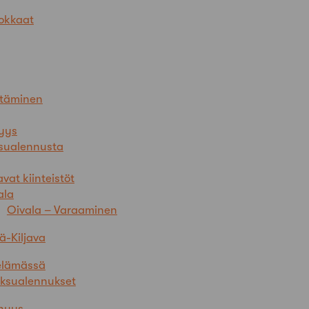
okkaat
ttäminen
nyys
sualennusta
vat kiinteistöt
ala
Oivala – Varaaminen
ä-Kiljava
elämässä
ksualennukset
enyys