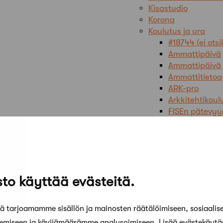
Kisastudio
Korona
Koulutus ja ura
#18744 (ei ots
Ammattipäivä
Ammattipäivä
Ammattitietoa
ARK-pro
Arkkitehtikoul
FISEn pätevyy
Ilmoita työpai
Ilmoittaudu pä
Ilmoittaudu ty
SAFA koulutta
Työpaikat
to käyttää evästeitä.
Lataaminen estetty
Liittovaltuustovaali
 tarjoamamme sisällön ja mainosten räätälöimiseen, sosiaalis
Arkkitehdit k
kemiseen ja kävijämäärämme analysoimiseen. Lisää evästekäyt
Arkkitehtiopisk