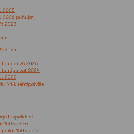
vä 2025
vä 2026 puhujat
ät 2023
nen
ät 2024
kitehtipäivä 2025
itehtipäivät 2024
ät 2022
du Arkkitehtipäiville
irjoituspalkkiot
ut 150 vuotta
ilpailut 150 vuotta