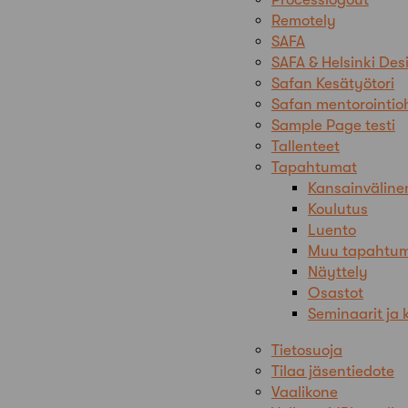
Remotely
SAFA
SAFA & Helsinki De
Safan Kesätyötori
Safan mentorointio
Sample Page testi
Tallenteet
Tapahtumat
Kansainväline
Koulutus
Luento
Muu tapahtu
Näyttely
Osastot
Seminaarit ja 
Tietosuoja
Tilaa jäsentiedote
Vaalikone