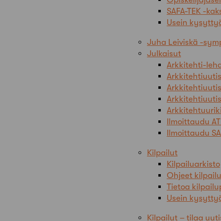
SAFA-TEK -kak
Usein kysytty
Juha Leiviskä -sy
Julkaisut
Arkkitehti-le
Arkkitehtiuuti
Arkkitehtiuuti
Arkkitehtiuuti
Arkkitehtuuriki
Ilmoittaudu AT
Ilmoittaudu SA
Kilpailut
Kilpailuarkisto
Ohjeet kilpailu
Tietoa kilpail
Usein kysyttyä
Kilpailut – tilaa uuti