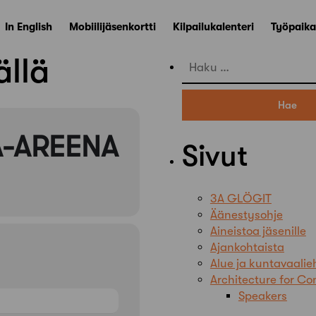
In English
Mobiilijäsenkortti
Kilpailukalenteri
Työpaika
llä
Haku:
A-AREENA
Sivut
3A GLÖGIT
Äänestysohje
Aineistoa jäsenille
Ajankohtaista
Alue ja kuntavaali
Architecture for 
Speakers