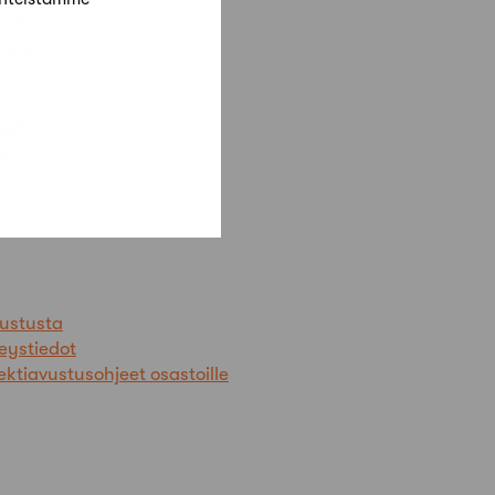
025
2025
2025
– 2025
2025
21
2025
– 2025
vustusta
eystiedot
jektiavustusohjeet osastoille