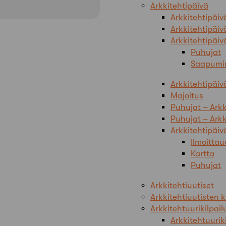
Arkkitehtipäivä
Arkkitehtipäi
Arkkitehtipäi
Arkkitehtipäiv
Puhujat
Saapumi
Arkkitehtipäiv
Majoitus
Puhujat – Ark
Puhujat – Arkk
Arkkitehtipäiv
Ilmoittau
Kartta
Puhujat
Arkkitehtiuutiset
Arkkitehtiuutisten k
Arkkitehtuurikilpail
Arkkitehtuurik