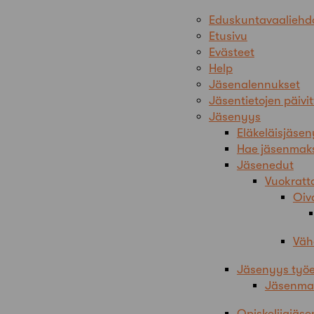
Eduskuntavaaliehd
Etusivu
Evästeet
Help
Jäsenalennukset
Jäsentietojen päivi
Jäsenyys
Eläkeläisjäse
Hae jäsenmak
Jäsenedut
Vuokratta
Oiv
Väh
Jäsenyys työ
Jäsenma
Opiskelijajäs