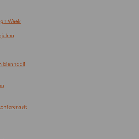
sign Week
hjelma
n biennaali
ma
konferenssit