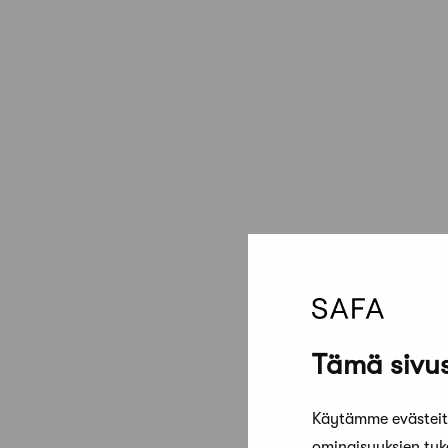
Tämä sivus
Käytämme evästeitä
ominaisuuksien tu