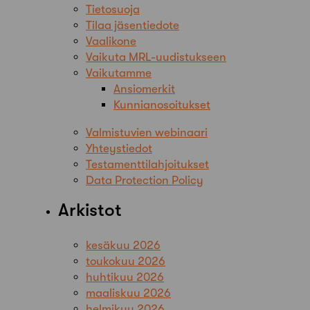
Tietosuoja
Tilaa jäsentiedote
Vaalikone
Vaikuta MRL-uudistukseen
Vaikutamme
Ansiomerkit
Kunnianosoitukset
Valmistuvien webinaari
Yhteystiedot
Testamenttilahjoitukset
Data Protection Policy
Arkistot
kesäkuu 2026
toukokuu 2026
huhtikuu 2026
maaliskuu 2026
helmikuu 2026