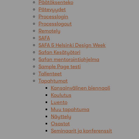
Päätöksenteko
Pätevyydet
Processlogin
Processlogout
Remotely
SAFA
SAFA & Helsinki Design Week
Safan Kesätyötori
Safan mentorointiohjelma
Sample Page testi
Tallenteet
Tapahtumat
Kansainvälinen biennaali
Koulutus
Luento
Muu tapahtuma
Näyttely
Osastot
Seminaarit ja konferenssit