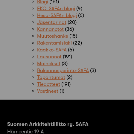
Blogi
(161)
EKO-SAFAn blogi
(4)
Hesa-SAFAn blogi
(6)
Jäsentarinat
(20)
Kannanotot
(36)
Muutoshanke
(15)
Rakentamislaki
(22)
Kaakko-SAFA
(6)
Lausunnot
(191)
Mainokset
(3)
Rakennusperintö-SAFA
(3)
Tapahtumat
(2)
Tiedotteet
(191)
Vastineet
(1)
Suomen Arkkitehtiliitto ry. SAFA
Hämeentie 19 A