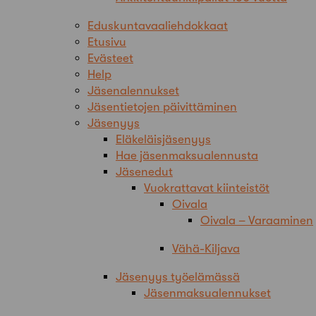
Eduskuntavaaliehdokkaat
Etusivu
Evästeet
Help
Jäsenalennukset
Jäsentietojen päivittäminen
Jäsenyys
Eläkeläisjäsenyys
Hae jäsenmaksualennusta
Jäsenedut
Vuokrattavat kiinteistöt
Oivala
Oivala – Varaaminen
Vähä-Kiljava
Jäsenyys työelämässä
Jäsenmaksualennukset