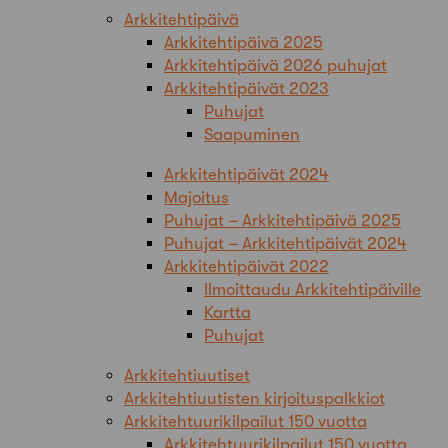
Arkkitehtipäivä
Arkkitehtipäivä 2025
Arkkitehtipäivä 2026 puhujat
Arkkitehtipäivät 2023
Puhujat
Saapuminen
Arkkitehtipäivät 2024
Majoitus
Puhujat – Arkkitehtipäivä 2025
Puhujat – Arkkitehtipäivät 2024
Arkkitehtipäivät 2022
Ilmoittaudu Arkkitehtipäiville
Kartta
Puhujat
Arkkitehtiuutiset
Arkkitehtiuutisten kirjoituspalkkiot
Arkkitehtuurikilpailut 150 vuotta
Arkkitehtuurikilpailut 150 vuotta