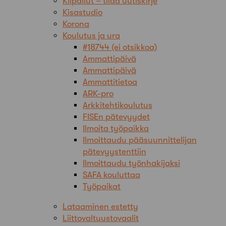
Kilpailut – tilaa uutiskirje
Kisastudio
Korona
Koulutus ja ura
#18744 (ei otsikkoa)
Ammattipäivä
Ammattipäivä
Ammattitietoa
ARK-pro
Arkkitehtikoulutus
FISEn pätevyydet
Ilmoita työpaikka
Ilmoittaudu pääsuunnittelijan
pätevyystenttiin
Ilmoittaudu työnhakijaksi
SAFA kouluttaa
Työpaikat
Lataaminen estetty
Liittovaltuustovaalit