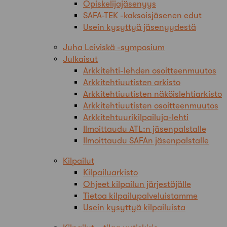
Opiskelijajäsenyys
SAFA-TEK -kaksoisjäsenen edut
Usein kysyttyä jäsenyydestä
Juha Leiviskä -symposium
Julkaisut
Arkkitehti-lehden osoitteenmuutos
Arkkitehtiuutisten arkisto
Arkkitehtiuutisten näköislehtiarkisto
Arkkitehtiuutisten osoitteenmuutos
Arkkitehtuurikilpailuja-lehti
Ilmoittaudu ATL:n jäsenpalstalle
Ilmoittaudu SAFAn jäsenpalstalle
Kilpailut
Kilpailuarkisto
Ohjeet kilpailun järjestäjälle
Tietoa kilpailupalveluistamme
Usein kysyttyä kilpailuista