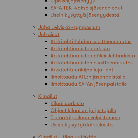
Opiskelijajäsenyys
SAFA-TEK -kaksoisjäsenen edut
Usein kysyttyä jäsenyydestä
Juha Leiviskä -symposium
Julkaisut
Arkkitehti-lehden osoitteenmuutos
Arkkitehtiuutisten arkisto
Arkkitehtiuutisten näköislehtiarkisto
Arkkitehtiuutisten osoitteenmuutos
Arkkitehtuurikilpailuja-lehti
Ilmoittaudu ATL:n jäsenpalstalle
Ilmoittaudu SAFAn jäsenpalstalle
Kilpailut
Kilpailuarkisto
Ohjeet kilpailun järjestäjälle
Tietoa kilpailupalveluistamme
Usein kysyttyä kilpailuista
Kilpailut – tilaa uutiskirje