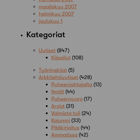
maaliskuu 2007
helmikuu 2007
joulukuu 1
Kategoriat
Uutiset
(847)
Kilpailut
(108)
Työnhakijat
(5)
Arkkitehtiuutiset
(428)
Puheenjohtajalta
(13)
Ilmiöt
(44)
Puheenvuoro
(17)
Arviot
(31)
Valmista tuli
(24)
Kolumni
(33)
Pääkirjoitus
(44)
Ammatissa
(42)