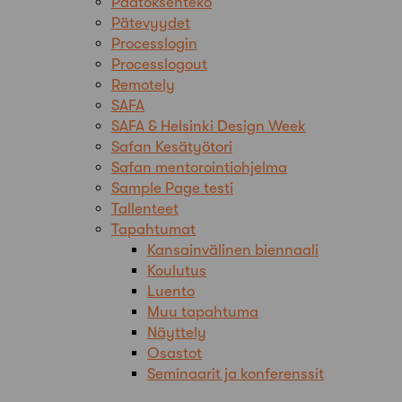
Päätöksenteko
Pätevyydet
Processlogin
Processlogout
Remotely
SAFA
SAFA & Helsinki Design Week
Safan Kesätyötori
Safan mentorointiohjelma
Sample Page testi
Tallenteet
Tapahtumat
Kansainvälinen biennaali
Koulutus
Luento
Muu tapahtuma
Näyttely
Osastot
Seminaarit ja konferenssit