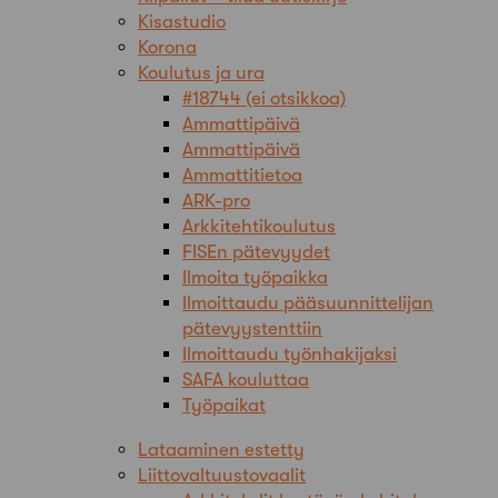
Kisastudio
Korona
Koulutus ja ura
#18744 (ei otsikkoa)
Ammattipäivä
Ammattipäivä
Ammattitietoa
ARK-pro
Arkkitehtikoulutus
FISEn pätevyydet
Ilmoita työpaikka
Ilmoittaudu pääsuunnittelijan
pätevyystenttiin
Ilmoittaudu työnhakijaksi
SAFA kouluttaa
Työpaikat
Lataaminen estetty
Liittovaltuustovaalit