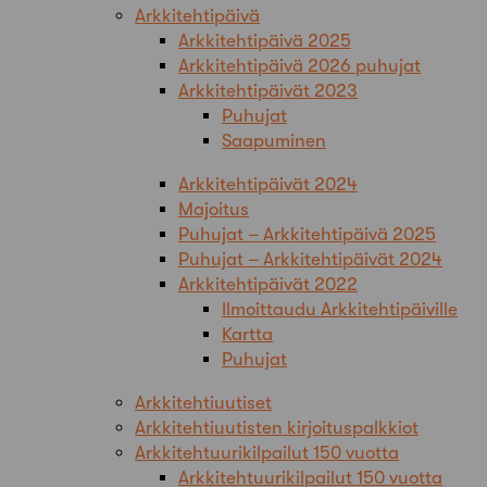
Arkkitehtipäivä
Arkkitehtipäivä 2025
Arkkitehtipäivä 2026 puhujat
Arkkitehtipäivät 2023
Puhujat
Saapuminen
Arkkitehtipäivät 2024
Majoitus
Puhujat – Arkkitehtipäivä 2025
Puhujat – Arkkitehtipäivät 2024
Arkkitehtipäivät 2022
Ilmoittaudu Arkkitehtipäiville
Kartta
Puhujat
Arkkitehtiuutiset
Arkkitehtiuutisten kirjoituspalkkiot
Arkkitehtuurikilpailut 150 vuotta
Arkkitehtuurikilpailut 150 vuotta