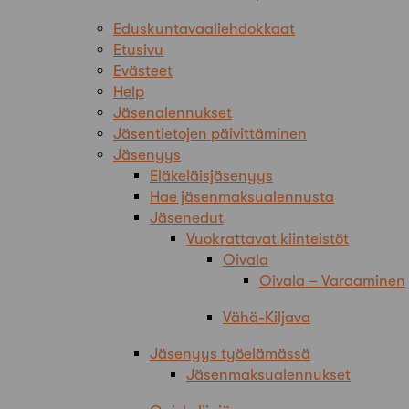
Eduskuntavaaliehdokkaat
Etusivu
Evästeet
Help
Jäsenalennukset
Jäsentietojen päivittäminen
Jäsenyys
Eläkeläisjäsenyys
Hae jäsenmaksualennusta
Jäsenedut
Vuokrattavat kiinteistöt
Oivala
Oivala – Varaaminen
Vähä-Kiljava
Jäsenyys työelämässä
Jäsenmaksualennukset