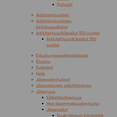
Puhujat
Arkkitehtiuutiset
Arkkitehtiuutisten
kirjoituspalkkiot
Arkkitehtuurikilpailut 150 vuotta
Arkkitehtuurikilpailut 150
vuotta
Eduskuntavaaliehdokkaat
Etusivu
Evästeet
Help
Jäsenalennukset
Jäsentietojen päivittäminen
Jäsenyys
Eläkeläisjäsenyys
Hae jäsenmaksualennusta
Jäsenedut
Vuokrattavat kiinteistöt