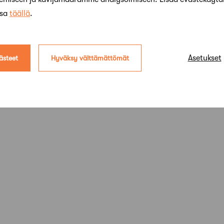
ssa
täällä
.
Asetukset
ästeet
Hyväksy välttämättömät