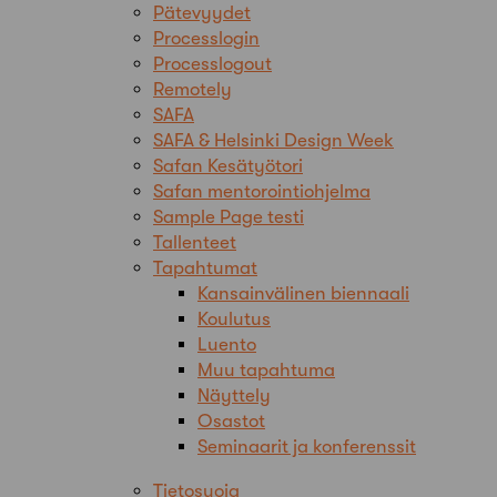
Pätevyydet
Processlogin
Processlogout
Remotely
SAFA
SAFA & Helsinki Design Week
Safan Kesätyötori
Safan mentorointiohjelma
Sample Page testi
Tallenteet
Tapahtumat
Kansainvälinen biennaali
Koulutus
Luento
Muu tapahtuma
Näyttely
Osastot
Seminaarit ja konferenssit
Tietosuoja