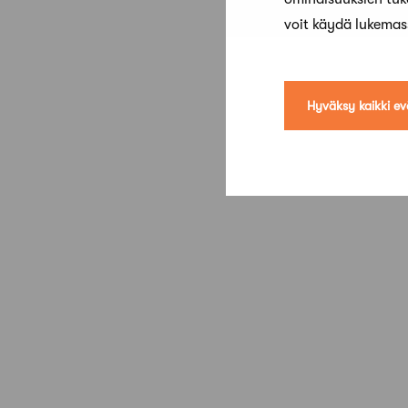
voit käydä lukema
Hyväksy kaikki ev