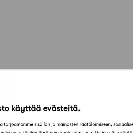
to käyttää evästeitä.
 tarjoamamme sisällön ja mainosten räätälöimiseen, sosiaalis
kemiseen ja kävijämäärämme analysoimiseen. Lisää evästekäyt