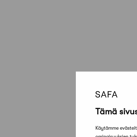
Tämä sivus
Käytämme evästeitä
ominaisuuksien tu