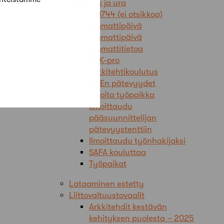
Koulutus ja ura
#18744 (ei otsikkoa)
Ammattipäivä
Ammattipäivä
Ammattitietoa
ARK-pro
Arkkitehtikoulutus
FISEn pätevyydet
Ilmoita työpaikka
Ilmoittaudu
pääsuunnittelijan
pätevyystenttiin
Ilmoittaudu työnhakijaksi
SAFA kouluttaa
Työpaikat
Lataaminen estetty
Liittovaltuustovaalit
Arkkitehdit kestävän
kehityksen puolesta – 2025