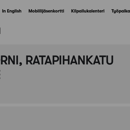
In English
Mobiilijäsenkortti
Kilpailukalenteri
Työpaika
ä
RNI, RATAPIHANKATU
E