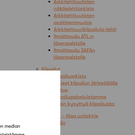
Arkkitehtiuutisten
näköislehtiarkisto
Arkkitehtiuutisten
osoitteenmuutos
Arkkitehtuurikilpailuja-lehti
Ilmoittaudu ATL:n
jäsenpalstalle
Ilmoittaudu SAFAn
jäsenpalstalle
Kilpailut
Kilpailuarkisto
Ohjeet kilpailun järjestäjälle
Tietoa
kilpailupalveluistamme
Usein kysyttyä kilpailuista
Kilpailut – tilaa uutiskirje
Kisastudio
en median
Korona
änteistämme