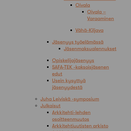
Oivala
Oivala –
Varaaminen
Vähä-Kiljava
Jäsenyys työelämässä
Jäsenmaksualennukset
Opiskelijajäsenyys
SAFA-TEK -kaksoisjäsenen
edut
Usein kysyttyä
jäsenyydestä
Juha Leiviskä -symposium
Julkaisut
Arkkitehti-lehden
osoitteenmuutos
Arkkitehtiuutisten arkisto