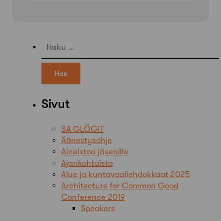
Haku:
Sivut
3A GLÖGIT
Äänestysohje
Aineistoa jäsenille
Ajankohtaista
Alue ja kuntavaaliehdokkaat 2025
Architecture for Common Good
Conference 2019
Speakers