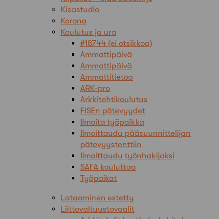
Kisastudio
Korona
Koulutus ja ura
#18744 (ei otsikkoa)
Ammattipäivä
Ammattipäivä
Ammattitietoa
ARK-pro
Arkkitehtikoulutus
FISEn pätevyydet
Ilmoita työpaikka
Ilmoittaudu pääsuunnittelijan
pätevyystenttiin
Ilmoittaudu työnhakijaksi
SAFA kouluttaa
Työpaikat
Lataaminen estetty
Liittovaltuustovaalit