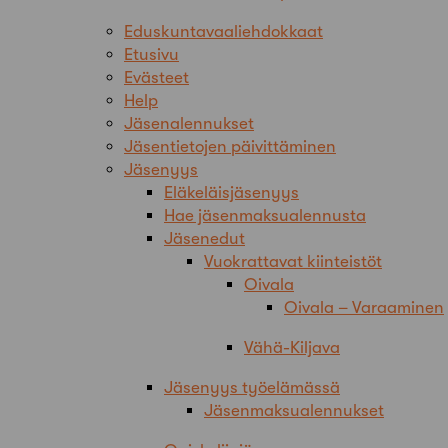
Eduskuntavaaliehdokkaat
Etusivu
Evästeet
Help
Jäsenalennukset
Jäsentietojen päivittäminen
Jäsenyys
Eläkeläisjäsenyys
Hae jäsenmaksualennusta
Jäsenedut
Vuokrattavat kiinteistöt
Oivala
Oivala – Varaaminen
Vähä-Kiljava
Jäsenyys työelämässä
Jäsenmaksualennukset