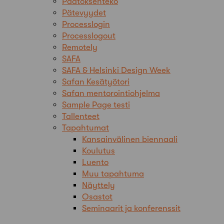
Päätöksenteko
Pätevyydet
Processlogin
Processlogout
Remotely
SAFA
SAFA & Helsinki Design Week
Safan Kesätyötori
Safan mentorointiohjelma
Sample Page testi
Tallenteet
Tapahtumat
Kansainvälinen biennaali
Koulutus
Luento
Muu tapahtuma
Näyttely
Osastot
Seminaarit ja konferenssit