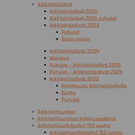
Arkkitehtipäivä
Arkkitehtipäivä 2025
Arkkitehtipäivä 2026 puhujat
Arkkitehtipäivät 2023
Puhujat
Saapuminen
Arkkitehtipäivät 2024
Majoitus
Puhujat – Arkkitehtipäivä 2025
Puhujat – Arkkitehtipäivät 2024
Arkkitehtipäivät 2022
Ilmoittaudu Arkkitehtipäiville
Kartta
Puhujat
Arkkitehtiuutiset
Arkkitehtiuutisten kirjoituspalkkiot
Arkkitehtuurikilpailut 150 vuotta
Arkkitehtuurikilpailut 150 vuotta