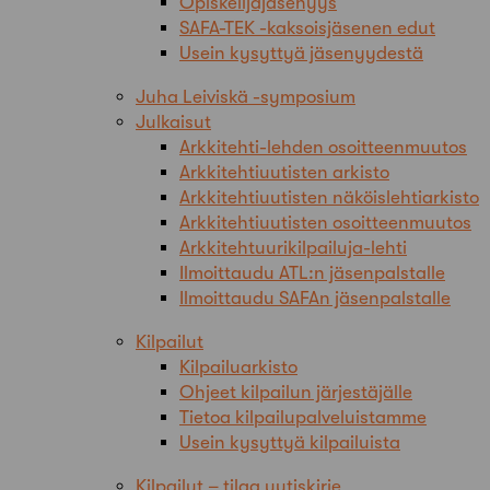
Opiskelijajäsenyys
SAFA-TEK -kaksoisjäsenen edut
Usein kysyttyä jäsenyydestä
Juha Leiviskä -symposium
Julkaisut
Arkkitehti-lehden osoitteenmuutos
Arkkitehtiuutisten arkisto
Arkkitehtiuutisten näköislehtiarkisto
Arkkitehtiuutisten osoitteenmuutos
Arkkitehtuurikilpailuja-lehti
Ilmoittaudu ATL:n jäsenpalstalle
Ilmoittaudu SAFAn jäsenpalstalle
Kilpailut
Kilpailuarkisto
Ohjeet kilpailun järjestäjälle
Tietoa kilpailupalveluistamme
Usein kysyttyä kilpailuista
Kilpailut – tilaa uutiskirje