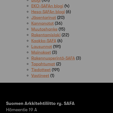
Blogi
(161)
EKO-SAFAn blogi
(4)
Hesa-SAFAn blogi
(6)
Jäsentarinat
(20)
Kannanotot
(36)
Muutoshanke
(15)
Rakentamislaki
(22)
Kaakko-SAFA
(6)
Lausunnot
(191)
Mainokset
(3)
Rakennusperintö-SAFA
(3)
Tapahtumat
(2)
Tiedotteet
(191)
Vastineet
(1)
Suomen Arkkitehtiliitto ry. SAFA
Hämeentie 19 A