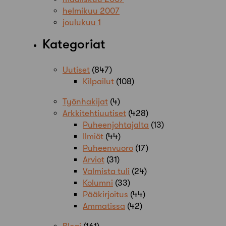
helmikuu 2007
joulukuu 1
Kategoriat
Uutiset
(847)
Kilpailut
(108)
Työnhakijat
(4)
Arkkitehtiuutiset
(428)
Puheenjohtajalta
(13)
Ilmiöt
(44)
Puheenvuoro
(17)
Arviot
(31)
Valmista tuli
(24)
Kolumni
(33)
Pääkirjoitus
(44)
Ammatissa
(42)