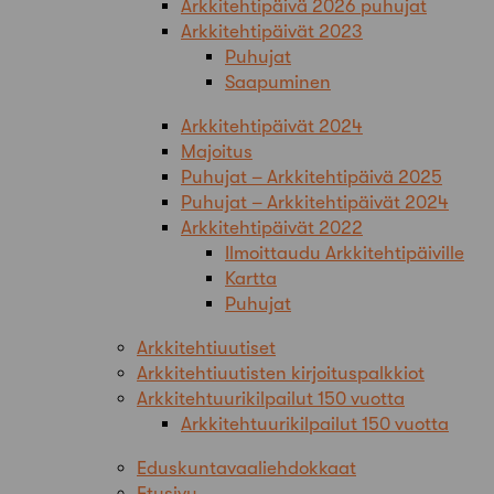
Arkkitehtipäivä 2026 puhujat
Arkkitehtipäivät 2023
Puhujat
Saapuminen
Arkkitehtipäivät 2024
Majoitus
Puhujat – Arkkitehtipäivä 2025
Puhujat – Arkkitehtipäivät 2024
Arkkitehtipäivät 2022
Ilmoittaudu Arkkitehtipäiville
Kartta
Puhujat
Arkkitehtiuutiset
Arkkitehtiuutisten kirjoituspalkkiot
Arkkitehtuurikilpailut 150 vuotta
Arkkitehtuurikilpailut 150 vuotta
Eduskuntavaaliehdokkaat
Etusivu