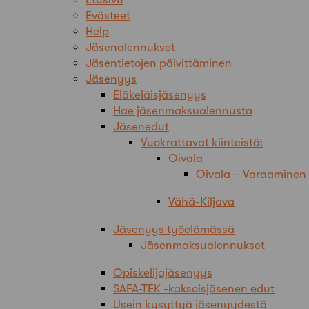
Evästeet
Help
Jäsenalennukset
Jäsentietojen päivittäminen
Jäsenyys
Eläkeläisjäsenyys
Hae jäsenmaksualennusta
Jäsenedut
Vuokrattavat kiinteistöt
Oivala
Oivala – Varaaminen
Vähä-Kiljava
Jäsenyys työelämässä
Jäsenmaksualennukset
Opiskelijajäsenyys
SAFA-TEK -kaksoisjäsenen edut
Usein kysyttyä jäsenyydestä