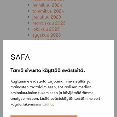
helmikuu 2024
tammikuu 2024
joulukuu 2023
marraskuu 2023
lokakuu 2023
syyskuu 2023
elokuu 2023
kesäkuu 2023
toukokuu 2023
huhtikuu 2023
maaliskuu 2023
Tämä sivusto käyttää evästeitä.
helmikuu 2023
tammikuu 2023
Käytämme evästeitä tarjoamamme sisällön ja
joulukuu 2022
mainosten räätälöimiseen, sosiaalisen median
marraskuu 2022
ominaisuuksien tukemiseen ja kävijämäärämme
lokakuu 2022
analysoimiseen. Lisää evästekäytänteistämme voit
syyskuu 2022
käydä lukemassa
täällä
.
elokuu 2022
heinäkuu 2022