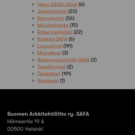
Hesa-SAFAn blogi
(6)
Jäsentarinat
(20)
Kannanotot
(36)
Muutoshanke
(15)
Rakentamislaki
(22)
Kaakko-SAFA
(6)
Lausunnot
(191)
Mainokset
(3)
Rakennusperintö-SAFA
(3)
Tapahtumat
(2)
Tiedotteet
(191)
Vastineet
(1)
Suomen Arkkitehtiliitto ry. SAFA
Hämeentie 19 A
00500 Helsinki