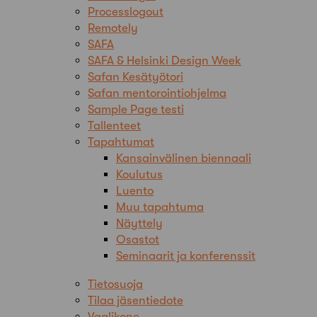
Processlogout
Remotely
SAFA
SAFA & Helsinki Design Week
Safan Kesätyötori
Safan mentorointiohjelma
Sample Page testi
Tallenteet
Tapahtumat
Kansainvälinen biennaali
Koulutus
Luento
Muu tapahtuma
Näyttely
Osastot
Seminaarit ja konferenssit
Tietosuoja
Tilaa jäsentiedote
Vaalikone