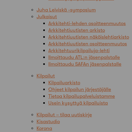
Juha Leiviskä -symposium
Julkaisut
Arkkitehti-lehden osoitteenmuutos
Arkkitehtiuutisten arkisto
Arkkitehtiuutisten näköislehtiarkisto
Arkkitehtiuutisten osoitteenmuutos
Arkkitehtuurikilpailuja-lehti
Ilmoittaudu ATL:n jäsenpalstalle
Ilmoittaudu SAFAn jäsenpalstalle
Kilpailut
Kilpailuarkisto
Ohjeet kilpailun järjestäjälle
Tietoa kilpailupalveluistamme
Usein kysyttyä kilpailuista
Kilpailut – tilaa uutiskirje
Kisastudio
Korona