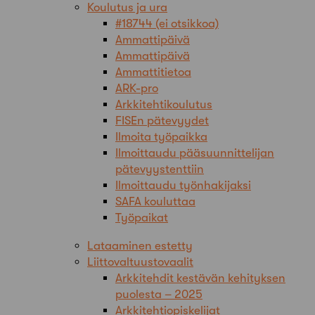
Koulutus ja ura
#18744 (ei otsikkoa)
Ammattipäivä
Ammattipäivä
Ammattitietoa
ARK-pro
Arkkitehtikoulutus
FISEn pätevyydet
Ilmoita työpaikka
Ilmoittaudu pääsuunnittelijan
pätevyystenttiin
Ilmoittaudu työnhakijaksi
SAFA kouluttaa
Työpaikat
Lataaminen estetty
Liittovaltuustovaalit
Arkkitehdit kestävän kehityksen
puolesta – 2025
Arkkitehtiopiskelijat