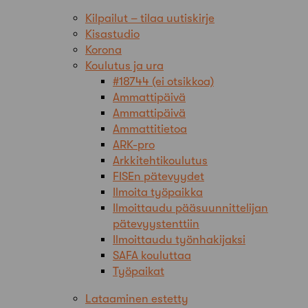
Kilpailut – tilaa uutiskirje
Kisastudio
Korona
Koulutus ja ura
#18744 (ei otsikkoa)
Ammattipäivä
Ammattipäivä
Ammattitietoa
ARK-pro
Arkkitehtikoulutus
FISEn pätevyydet
Ilmoita työpaikka
Ilmoittaudu pääsuunnittelijan
pätevyystenttiin
Ilmoittaudu työnhakijaksi
SAFA kouluttaa
Työpaikat
Lataaminen estetty