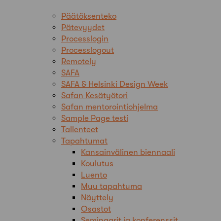
Päätöksenteko
Pätevyydet
Processlogin
Processlogout
Remotely
SAFA
SAFA & Helsinki Design Week
Safan Kesätyötori
Safan mentorointiohjelma
Sample Page testi
Tallenteet
Tapahtumat
Kansainvälinen biennaali
Koulutus
Luento
Muu tapahtuma
Näyttely
Osastot
Seminaarit ja konferenssit