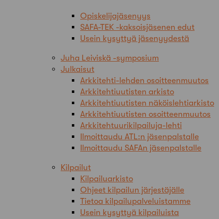
Opiskelijajäsenyys
SAFA-TEK -kaksoisjäsenen edut
Usein kysyttyä jäsenyydestä
Juha Leiviskä -symposium
Julkaisut
Arkkitehti-lehden osoitteenmuutos
Arkkitehtiuutisten arkisto
Arkkitehtiuutisten näköislehtiarkisto
Arkkitehtiuutisten osoitteenmuutos
Arkkitehtuurikilpailuja-lehti
Ilmoittaudu ATL:n jäsenpalstalle
Ilmoittaudu SAFAn jäsenpalstalle
Kilpailut
Kilpailuarkisto
Ohjeet kilpailun järjestäjälle
Tietoa kilpailupalveluistamme
Usein kysyttyä kilpailuista