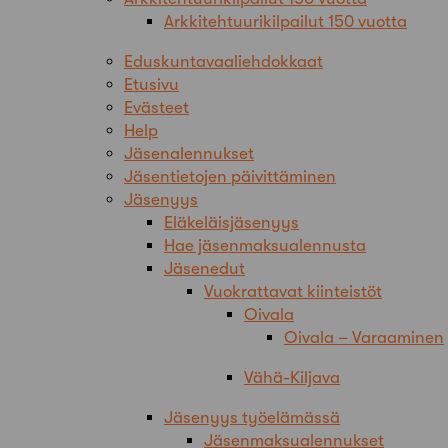
Arkkitehtuurikilpailut 150 vuotta
Eduskuntavaaliehdokkaat
Etusivu
Evästeet
Help
Jäsenalennukset
Jäsentietojen päivittäminen
Jäsenyys
Eläkeläisjäsenyys
Hae jäsenmaksualennusta
Jäsenedut
Vuokrattavat kiinteistöt
Oivala
Oivala – Varaaminen
Vähä-Kiljava
Jäsenyys työelämässä
Jäsenmaksualennukset