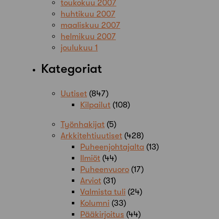
toukokuu 2007
huhtikuu 2007
maaliskuu 2007
helmikuu 2007
joulukuu 1
Kategoriat
Uutiset
(847)
Kilpailut
(108)
Työnhakijat
(5)
Arkkitehtiuutiset
(428)
Puheenjohtajalta
(13)
Ilmiöt
(44)
Puheenvuoro
(17)
Arviot
(31)
Valmista tuli
(24)
Kolumni
(33)
Pääkirjoitus
(44)