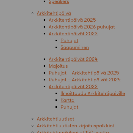
Speakers
Arkkitehtipäivä
Arkkitehtipäivä 2025
Arkkitehtipäivä 2026 puhujat
Arkkitehtipäivät 2023
Puhujat
Saapuminen
Arkkitehtipäivät 2024
Majoitus
Puhujat – Arkkitehtipäivä 2025
Puhujat – Arkkitehtipäivät 2024
Arkkitehtipäivät 2022
Ilmoittaudu Arkkitehtipäiville
Kartta
Puhujat
Arkkitehtiuutiset
Arkkitehtiuutisten kirjoituspalkkiot
Arkkitehtuurikilpailut 150 vuotta