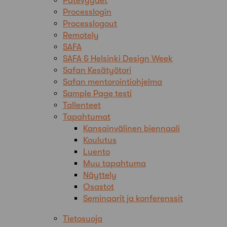
Pätevyydet
Processlogin
Processlogout
Remotely
SAFA
SAFA & Helsinki Design Week
Safan Kesätyötori
Safan mentorointiohjelma
Sample Page testi
Tallenteet
Tapahtumat
Kansainvälinen biennaali
Koulutus
Luento
Muu tapahtuma
Näyttely
Osastot
Seminaarit ja konferenssit
Tietosuoja