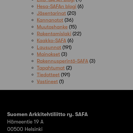
Hesa-SAFAn blogi
(6)
Jäsentarinat
(20)
Kannanotot
(36)
Muutoshanke
(15)
Rakentamislaki
(22)
Kaakko-SAFA
(6)
Lausunnot
(191)
Mainokset
(3)
Rakennusperintö-SAFA
(3)
Tapahtumat
(2)
Tiedotteet
(191)
Vastineet
(1)
Suomen Arkkitehtiliitto ry. SAFA
Hämeentie 19 A
00500 Helsinki