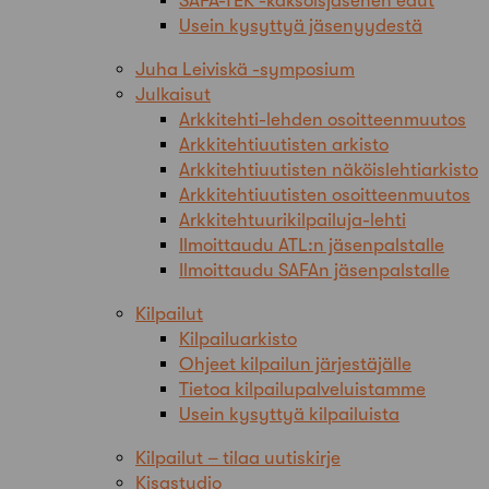
SAFA-TEK -kaksoisjäsenen edut
Usein kysyttyä jäsenyydestä
Juha Leiviskä -symposium
Julkaisut
Arkkitehti-lehden osoitteenmuutos
Arkkitehtiuutisten arkisto
Arkkitehtiuutisten näköislehtiarkisto
Arkkitehtiuutisten osoitteenmuutos
Arkkitehtuurikilpailuja-lehti
Ilmoittaudu ATL:n jäsenpalstalle
Ilmoittaudu SAFAn jäsenpalstalle
Kilpailut
Kilpailuarkisto
Ohjeet kilpailun järjestäjälle
Tietoa kilpailupalveluistamme
Usein kysyttyä kilpailuista
Kilpailut – tilaa uutiskirje
Kisastudio