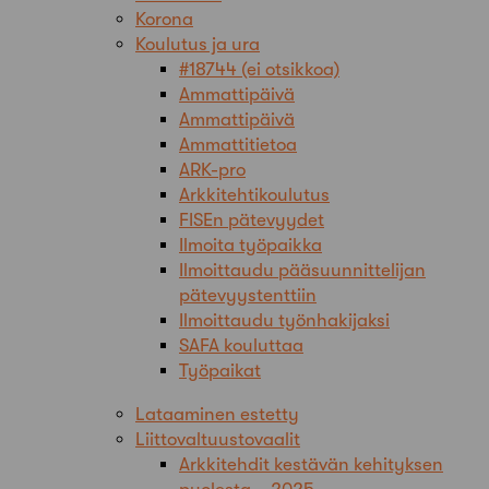
Korona
Koulutus ja ura
#18744 (ei otsikkoa)
Ammattipäivä
Ammattipäivä
Ammattitietoa
ARK-pro
Arkkitehtikoulutus
FISEn pätevyydet
Ilmoita työpaikka
Ilmoittaudu pääsuunnittelijan
pätevyystenttiin
Ilmoittaudu työnhakijaksi
SAFA kouluttaa
Työpaikat
Lataaminen estetty
Liittovaltuustovaalit
Arkkitehdit kestävän kehityksen