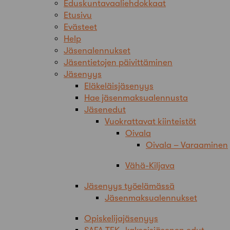
Eduskuntavaaliehdokkaat
Etusivu
Evästeet
Help
Jäsenalennukset
Jäsentietojen päivittäminen
Jäsenyys
Eläkeläisjäsenyys
Hae jäsenmaksualennusta
Jäsenedut
Vuokrattavat kiinteistöt
Oivala
Oivala – Varaaminen
Vähä-Kiljava
Jäsenyys työelämässä
Jäsenmaksualennukset
Opiskelijajäsenyys