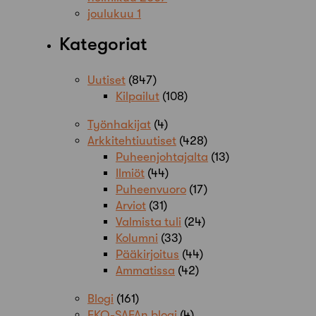
joulukuu 1
Kategoriat
Uutiset
(847)
Kilpailut
(108)
Työnhakijat
(4)
Arkkitehtiuutiset
(428)
Puheenjohtajalta
(13)
Ilmiöt
(44)
Puheenvuoro
(17)
Arviot
(31)
Valmista tuli
(24)
Kolumni
(33)
Pääkirjoitus
(44)
Ammatissa
(42)
Blogi
(161)
EKO-SAFAn blogi
(4)