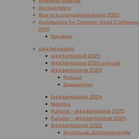
Aineistoa jäsenille
Ajankohtaista
Alue ja kuntavaaliehdokkaat 2025
Architecture for Common Good Conferenc
2019
Speakers
Arkkitehtipäivä
Arkkitehtipäivä 2025
Arkkitehtipäivä 2026 puhujat
Arkkitehtipäivät 2023
Puhujat
Saapuminen
Arkkitehtipäivät 2024
Majoitus
Puhujat – Arkkitehtipäivä 2025
Puhujat – Arkkitehtipäivät 2024
Arkkitehtipäivät 2022
Ilmoittaudu Arkkitehtipäiville