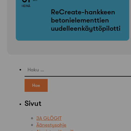
ELO
HEINÄ
ReCreate-hankkeen
betonielementtien
uudelleenkäyttöpilotti
Haku:
Sivut
3A GLÖGIT
Äänestysohje