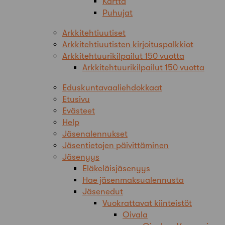
Kartta
Puhujat
Arkkitehtiuutiset
Arkkitehtiuutisten kirjoituspalkkiot
Arkkitehtuurikilpailut 150 vuotta
Arkkitehtuurikilpailut 150 vuotta
Eduskuntavaaliehdokkaat
Etusivu
Evästeet
Help
Jäsenalennukset
Jäsentietojen päivittäminen
Jäsenyys
Eläkeläisjäsenyys
Hae jäsenmaksualennusta
Jäsenedut
Vuokrattavat kiinteistöt
Oivala