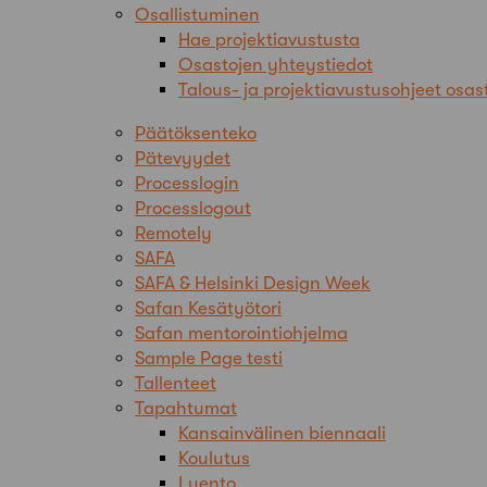
Osallistuminen
Hae projektiavustusta
Osastojen yhteystiedot
Talous- ja projektiavustusohjeet osast
Päätöksenteko
Pätevyydet
Processlogin
Processlogout
Remotely
SAFA
SAFA & Helsinki Design Week
Safan Kesätyötori
Safan mentorointiohjelma
Sample Page testi
Tallenteet
Tapahtumat
Kansainvälinen biennaali
Koulutus
Luento