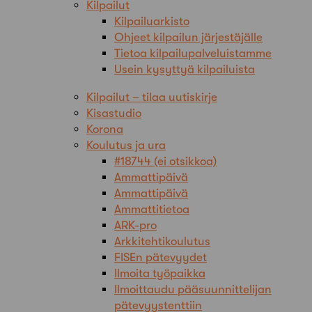
Kilpailut
Kilpailuarkisto
Ohjeet kilpailun järjestäjälle
Tietoa kilpailupalveluistamme
Usein kysyttyä kilpailuista
Kilpailut – tilaa uutiskirje
Kisastudio
Korona
Koulutus ja ura
#18744 (ei otsikkoa)
Ammattipäivä
Ammattipäivä
Ammattitietoa
ARK-pro
Arkkitehtikoulutus
FISEn pätevyydet
Ilmoita työpaikka
Ilmoittaudu pääsuunnittelijan
pätevyystenttiin