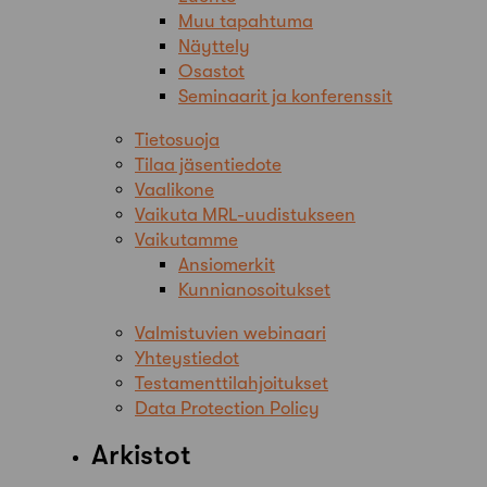
Muu tapahtuma
Näyttely
Osastot
Seminaarit ja konferenssit
Tietosuoja
Tilaa jäsentiedote
Vaalikone
Vaikuta MRL-uudistukseen
Vaikutamme
Ansiomerkit
Kunnianosoitukset
Valmistuvien webinaari
Yhteystiedot
Testamenttilahjoitukset
Data Protection Policy
Arkistot