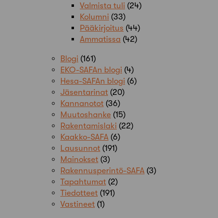
Valmista tuli
(24)
Kolumni
(33)
Pääkirjoitus
(44)
Ammatissa
(42)
Blogi
(161)
EKO-SAFAn blogi
(4)
Hesa-SAFAn blogi
(6)
Jäsentarinat
(20)
Kannanotot
(36)
Muutoshanke
(15)
Rakentamislaki
(22)
Kaakko-SAFA
(6)
Lausunnot
(191)
Mainokset
(3)
Rakennusperintö-SAFA
(3)
Tapahtumat
(2)
Tiedotteet
(191)
Vastineet
(1)