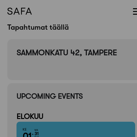
Skip
Tapahtumat täällä
to
content
SAMMONKATU 42, TAMPERE
UPCOMING EVENTS
ELOKUU
KE
MA
01
31