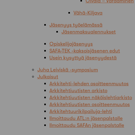
Oivala – Varaaminen
Vähä-Kiljava
Jäsenyys työelämässä
Jäsenmaksualennukset
Opiskelijajäsenyys
SAFA-TEK -kaksoisjäsenen edut
Usein kysyttyä jäsenyydestä
Juha Leiviskä -symposium
Julkaisut
Arkkitehti-lehden osoitteenmuutos
Arkkitehtiuutisten arkisto
Arkkitehtiuutisten näköislehtiarkisto
Arkkitehtiuutisten osoitteenmuutos
Arkkitehtuurikilpailuja-lehti
Ilmoittaudu ATL:n jäsenpalstalle
Ilmoittaudu SAFAn jäsenpalstalle