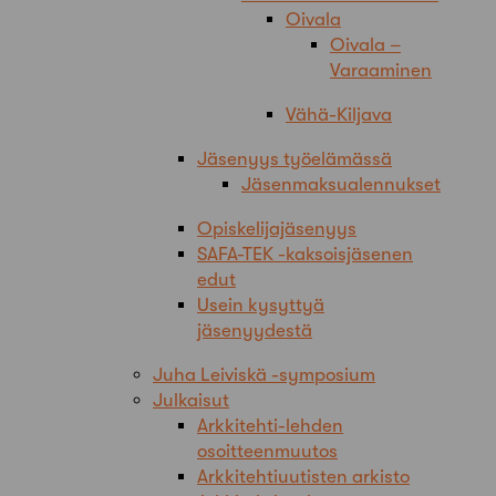
Oivala
Oivala –
Varaaminen
Vähä-Kiljava
Jäsenyys työelämässä
Jäsenmaksualennukset
Opiskelijajäsenyys
SAFA-TEK -kaksoisjäsenen
edut
Usein kysyttyä
jäsenyydestä
Juha Leiviskä -symposium
Julkaisut
Arkkitehti-lehden
osoitteenmuutos
Arkkitehtiuutisten arkisto