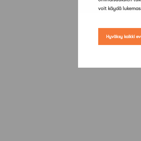
voit käydä lukema
Hyväksy kaikki ev