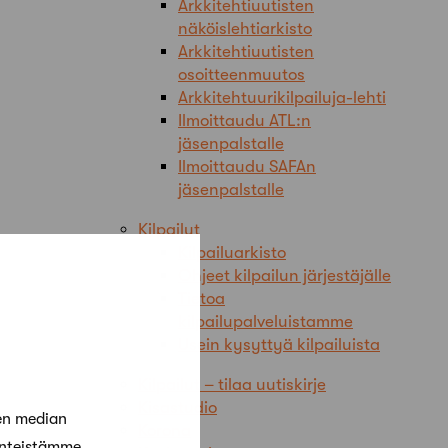
Arkkitehtiuutisten
näköislehtiarkisto
Arkkitehtiuutisten
osoitteenmuutos
Arkkitehtuurikilpailuja-lehti
Ilmoittaudu ATL:n
jäsenpalstalle
Ilmoittaudu SAFAn
jäsenpalstalle
Kilpailut
Kilpailuarkisto
Ohjeet kilpailun järjestäjälle
Tietoa
kilpailupalveluistamme
Usein kysyttyä kilpailuista
Kilpailut – tilaa uutiskirje
Kisastudio
en median
Korona
änteistämme