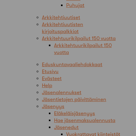
Puhujat
Arkkitehtiuutiset
Arkkitehtiuutisten
kirjoituspalkkiot
Arkkitehtuurikilpailut 150 vuotta
Arkkitehtuurikilpailut 150
vuotta
Eduskuntavaaliehdokkaat
Etusivu
Evästeet
Help
Jäsenalennukset
Jäsentietojen päivittäminen
Jäsenyys
Eläkeläisjäsenyys
Hae jäsenmaksualennusta
Jäsenedut
Vuokrattavat kiinteistöt