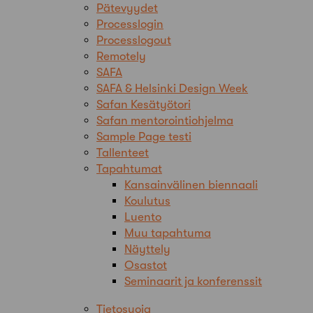
Pätevyydet
Processlogin
Processlogout
Remotely
SAFA
SAFA & Helsinki Design Week
Safan Kesätyötori
Safan mentorointiohjelma
Sample Page testi
Tallenteet
Tapahtumat
Kansainvälinen biennaali
Koulutus
Luento
Muu tapahtuma
Näyttely
Osastot
Seminaarit ja konferenssit
Tietosuoja