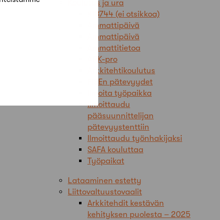
Koulutus ja ura
#18744 (ei otsikkoa)
Ammattipäivä
Ammattipäivä
Ammattitietoa
ARK-pro
Arkkitehtikoulutus
FISEn pätevyydet
Ilmoita työpaikka
Ilmoittaudu
pääsuunnittelijan
pätevyystenttiin
Ilmoittaudu työnhakijaksi
SAFA kouluttaa
Työpaikat
Lataaminen estetty
Liittovaltuustovaalit
Arkkitehdit kestävän
kehityksen puolesta – 2025