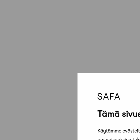
Tämä sivus
Käytämme evästeitä
ominaisuuksien tu