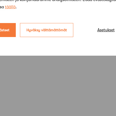
ssa
täällä
.
Asetukset
ästeet
Hyväksy välttämättömät