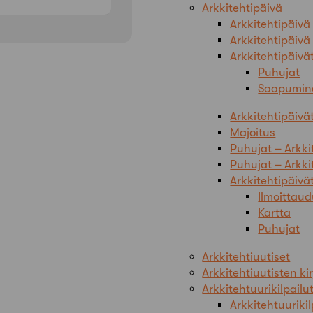
Arkkitehtipäivä
Arkkitehtipäiv
Arkkitehtipäiv
Arkkitehtipäivä
Puhujat
Saapumin
Arkkitehtipäivä
Majoitus
Puhujat – Arkki
Puhujat – Arkki
Arkkitehtipäivä
Ilmoittaud
Kartta
Puhujat
Arkkitehtiuutiset
Arkkitehtiuutisten ki
Arkkitehtuurikilpailu
Arkkitehtuurikil