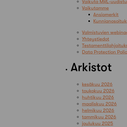
Vaikuta MRL-uudist
Vaikutamme
Ansiomerkit
Kunnianosoituk
Valmistuvien webina
Yhteystiedot
Testamenttilahjoituk
Data Protection Poli
Arkistot
kesäkuu 2026
toukokuu 2026
huhtikuu 2026
maaliskuu 2026
helmikuu 2026
tammikuu 2026
joulukuu 2025