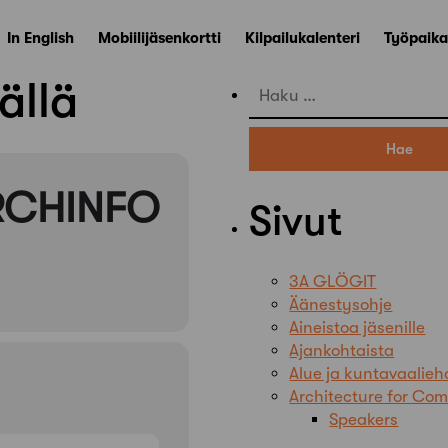
In English
Mobiilijäsenkortti
Kilpailukalenteri
Työpaika
ällä
Haku:
ARCHINFO
Sivut
3A GLÖGIT
Äänestysohje
Aineistoa jäsenille
Ajankohtaista
Alue ja kuntavaalie
Architecture for C
Speakers