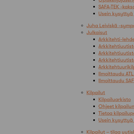
SAFA-TEK -kaks
Usein kysyttyä
Juha Leiviskä -sym
Julkaisut
Arkkitehti-leh
Arkkitehtiuutist
Arkkitehtiuutist
Arkkitehtiuutis
Arkkitehtuurikil
Ilmoittaudu ATL
Ilmoittaudu SAF
Kilpailut
Kilpailuarkisto
Ohjeet kilpailun
Tietoa kilpailu
Usein kysyttyä 
Kilpailut – tilaa uutis