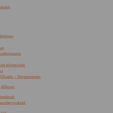
kkaat
täminen
yys
ualennusta
at kiinteistöt
la
Oivala – Varaaminen
-Kiljava
lämässä
sualennukset
nyys