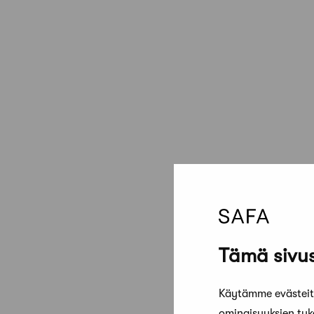
Tämä sivus
Käytämme evästeitä
ominaisuuksien tu