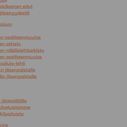
oisjäsenen edut
 jäsenyydestä
posium
den osoitteenmuutos
en arkisto
en näköislehtiarkisto
ten osoitteenmuutos
pailuja-lehti
:n jäsenpalstalle
An jäsenpalstalle
 järjestäjälle
palveluistamme
kilpailuista
kirje