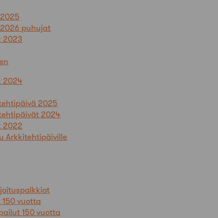
ä 2025
ä 2026 puhujat
t 2023
en
t 2024
tehtipäivä 2025
tehtipäivät 2024
t 2022
u Arkkitehtipäiville
rjoituspalkkiot
t 150 vuotta
pailut 150 vuotta