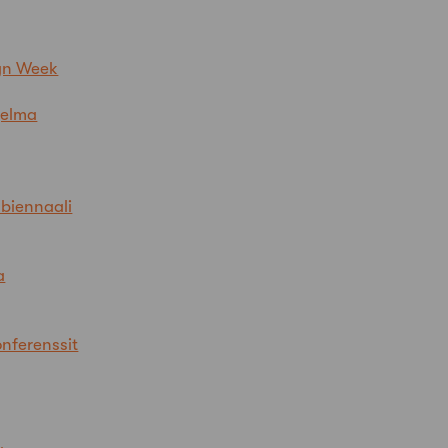
ign Week
jelma
 biennaali
a
onferenssit