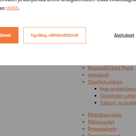
EKO-SAFA – 20
ssa
täällä
.
HESA-SAFA – 2
Koko Suomi – 2
Meidän SAFA –
Pro Kiljava – 2
Asetukset
ästeet
Hyväksy välttämättömät
TamSAFA – 202
VATA-SAFA – 2
Yrittäjä-SAFA –
Maison&Objet Paris
miniapoli
Osallistuminen
Hae projektiav
Osastojen yhte
Talous- ja proje
Päätöksenteko
Pätevyydet
Processlogin
Processlogout