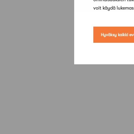
voit käydä lukema
Hyväksy kaikki ev