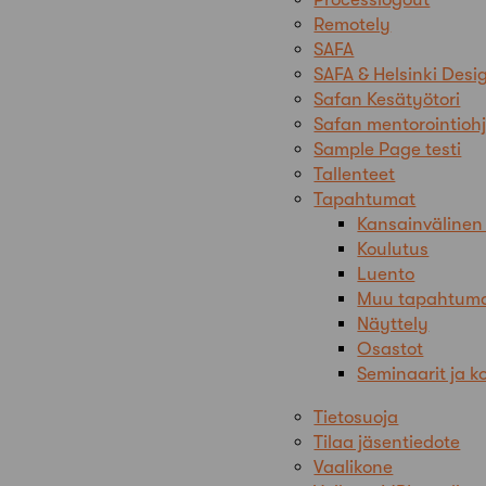
Remotely
SAFA
SAFA & Helsinki Des
Safan Kesätyötori
Safan mentorointioh
Sample Page testi
Tallenteet
Tapahtumat
Kansainvälinen
Koulutus
Luento
Muu tapahtum
Näyttely
Osastot
Seminaarit ja k
Tietosuoja
Tilaa jäsentiedote
Vaalikone