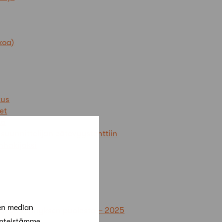
koa)
tus
et
ka
suunnittelijan pätevyystenttiin
nhakijaksi
en median
tävän kehityksen puolesta – 2025
änteistämme
lijat