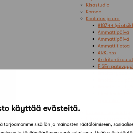
Kisastudio
Korona
Koulutus ja ura
#18744 (ei otsik
Ammattipäivä
Ammattipäivä
Ammattitietoa
ARK-pro
Arkkitehtikoulu
FISEn pätevyyd
Ilmoita työpaik
Ilmoittaudu pää
Ilmoittaudu työ
SAFA kouluttaa
Työpaikat
to käyttää evästeitä.
Lataaminen estetty
Liittovaltuustovaalit
 tarjoamamme sisällön ja mainosten räätälöimiseen, sosiaalis
Arkkitehdit kes
kemiseen ja kävijämäärämme analysoimiseen. Lisää evästekäyt
Arkkitehtiopiske