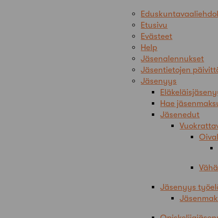
Eduskuntavaaliehdo
Etusivu
Evästeet
Help
Jäsenalennukset
Jäsentietojen päivit
Jäsenyys
Eläkeläisjäsen
Hae jäsenmaks
Jäsenedut
Vuokrattav
Oiva
Vähä
Jäsenyys työe
Jäsenmak
Opiskelijajäse