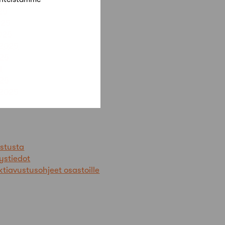
25
025
025
 2025
025
1
025
 2025
ustusta
ystiedot
ktiavustusohjeet osastoille