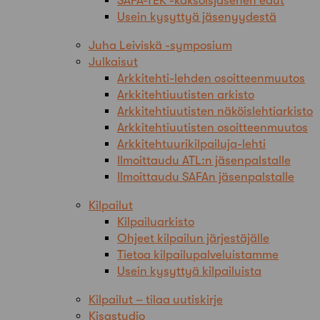
SAFA-TEK -kaksoisjäsenen edut
Usein kysyttyä jäsenyydestä
Juha Leiviskä -symposium
Julkaisut
Arkkitehti-lehden osoitteenmuutos
Arkkitehtiuutisten arkisto
Arkkitehtiuutisten näköislehtiarkisto
Arkkitehtiuutisten osoitteenmuutos
Arkkitehtuurikilpailuja-lehti
Ilmoittaudu ATL:n jäsenpalstalle
Ilmoittaudu SAFAn jäsenpalstalle
Kilpailut
Kilpailuarkisto
Ohjeet kilpailun järjestäjälle
Tietoa kilpailupalveluistamme
Usein kysyttyä kilpailuista
Kilpailut – tilaa uutiskirje
Kisastudio