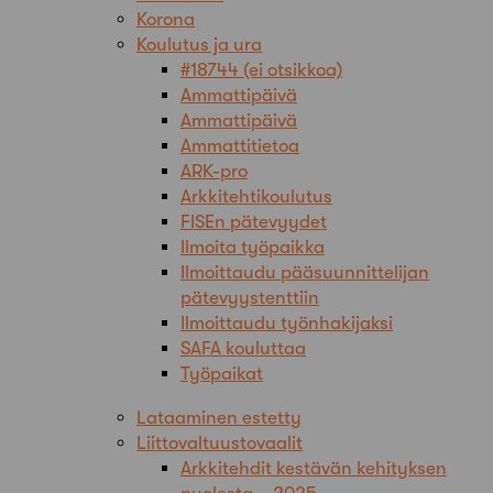
Korona
Koulutus ja ura
#18744 (ei otsikkoa)
Ammattipäivä
Ammattipäivä
Ammattitietoa
ARK-pro
Arkkitehtikoulutus
FISEn pätevyydet
Ilmoita työpaikka
Ilmoittaudu pääsuunnittelijan
pätevyystenttiin
Ilmoittaudu työnhakijaksi
SAFA kouluttaa
Työpaikat
Lataaminen estetty
Liittovaltuustovaalit
Arkkitehdit kestävän kehityksen