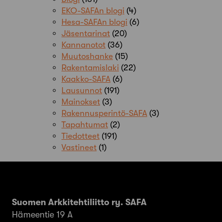
EKO-SAFAn blogi
(4)
Hesa-SAFAn blogi
(6)
Jäsentarinat
(20)
Kannanotot
(36)
Muutoshanke
(15)
Rakentamislaki
(22)
Kaakko-SAFA
(6)
Lausunnot
(191)
Mainokset
(3)
Rakennusperintö-SAFA
(3)
Tapahtumat
(2)
Tiedotteet
(191)
Vastineet
(1)
Suomen Arkkitehtiliitto ry. SAFA
Hämeentie 19 A