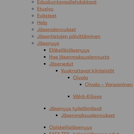
Eduskuntavaaliehdokkaat
Etusivu
Evästeet
Help
Jäsenalennukset
Jäsentietojen päivittäminen
Jäsenyys
Eläkeläisjäsenyys
Hae jäsenmaksualennusta
Jäsenedut
Vuokrattavat kiinteistöt
Oivala
Oivala – Varaaminen
Vähä-Kiljava
Jäsenyys työelämässä
Jäsenmaksualennukset
Opiskelijajäsenyys