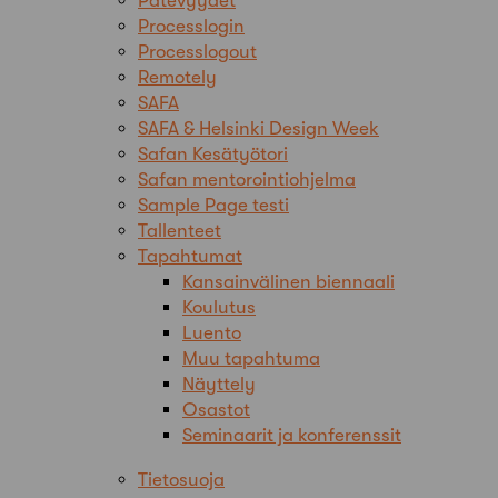
Pätevyydet
Processlogin
Processlogout
Remotely
SAFA
SAFA & Helsinki Design Week
Safan Kesätyötori
Safan mentorointiohjelma
Sample Page testi
Tallenteet
Tapahtumat
Kansainvälinen biennaali
Koulutus
Luento
Muu tapahtuma
Näyttely
Osastot
Seminaarit ja konferenssit
Tietosuoja