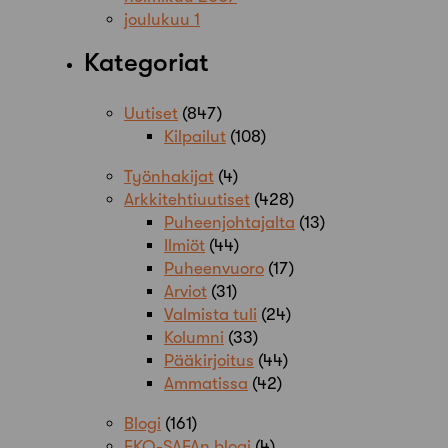
joulukuu 1
Kategoriat
Uutiset
(847)
Kilpailut
(108)
Työnhakijat
(4)
Arkkitehtiuutiset
(428)
Puheenjohtajalta
(13)
Ilmiöt
(44)
Puheenvuoro
(17)
Arviot
(31)
Valmista tuli
(24)
Kolumni
(33)
Pääkirjoitus
(44)
Ammatissa
(42)
Blogi
(161)
EKO-SAFAn blogi
(4)