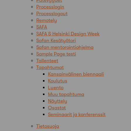
Pätevyydet
Processlogin
Processlogout
Remotely
SAFA
SAFA & Helsinki Design Week
Safan Kesätyötori
Safan mentorointiohjelma
Sample Page testi
Tallenteet
Tapahtumat
Kansainvälinen biennaali
Koulutus
Luento
Muu tapahtuma
Näyttely
Osastot
Seminaarit ja konferenssit
Tietosuoja