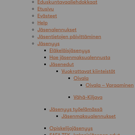
Eduskuntavaaliehdokkaat
Etusivu
Evästeet
Help
Jäsenalennukset
Jäsentietojen päivittäminen
Jäsenyys
Eläkeläisjäsenyys
Hae jäsenmaksualennusta
Jäsenedut
Vuokrattavat kiinteistöt
Oivala
Oivala – Varaaminen
Vähä-Kiljava
Jäsenyys työelämässä
Jäsenmaksualennukset
Opiskelijajäsenyys