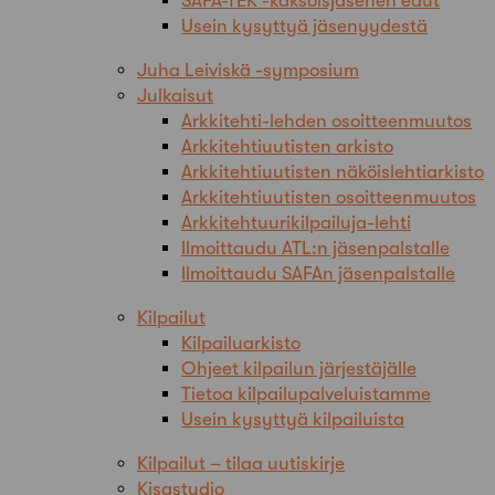
SAFA-TEK -kaksoisjäsenen edut
Usein kysyttyä jäsenyydestä
Juha Leiviskä -symposium
Julkaisut
Arkkitehti-lehden osoitteenmuutos
Arkkitehtiuutisten arkisto
Arkkitehtiuutisten näköislehtiarkisto
Arkkitehtiuutisten osoitteenmuutos
Arkkitehtuurikilpailuja-lehti
Ilmoittaudu ATL:n jäsenpalstalle
Ilmoittaudu SAFAn jäsenpalstalle
Kilpailut
Kilpailuarkisto
Ohjeet kilpailun järjestäjälle
Tietoa kilpailupalveluistamme
Usein kysyttyä kilpailuista
Kilpailut – tilaa uutiskirje
Kisastudio