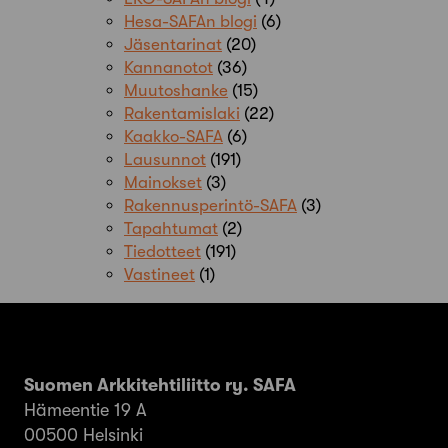
Hesa-SAFAn blogi
(6)
Jäsentarinat
(20)
Kannanotot
(36)
Muutoshanke
(15)
Rakentamislaki
(22)
Kaakko-SAFA
(6)
Lausunnot
(191)
Mainokset
(3)
Rakennusperintö-SAFA
(3)
Tapahtumat
(2)
Tiedotteet
(191)
Vastineet
(1)
Suomen Arkkitehtiliitto ry. SAFA
Hämeentie 19 A
00500 Helsinki