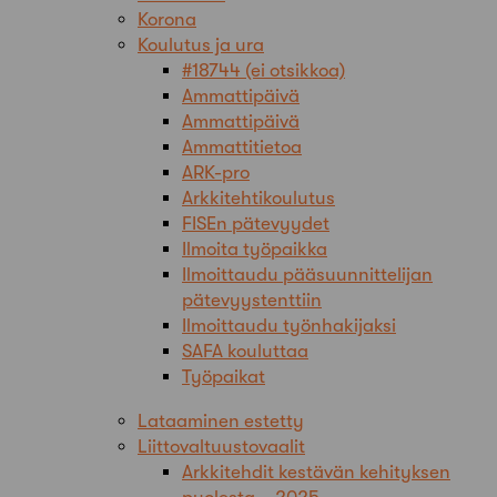
Korona
Koulutus ja ura
#18744 (ei otsikkoa)
Ammattipäivä
Ammattipäivä
Ammattitietoa
ARK-pro
Arkkitehtikoulutus
FISEn pätevyydet
Ilmoita työpaikka
Ilmoittaudu pääsuunnittelijan
pätevyystenttiin
Ilmoittaudu työnhakijaksi
SAFA kouluttaa
Työpaikat
Lataaminen estetty
Liittovaltuustovaalit
Arkkitehdit kestävän kehityksen