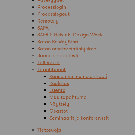
Pätevyydet
Processlogin
Processlogout
Remotely
SAFA
SAFA & Helsinki Design Week
Safan Kesätyötori
Safan mentorointiohjelma
Sample Page testi
Tallenteet
Tapahtumat
Kansainvälinen biennaali
Koulutus
Luento
Muu tapahtuma
Näyttely
Osastot
Seminaarit ja konferenssit
Tietosuoja