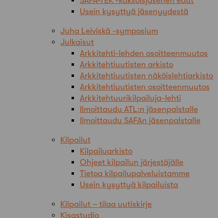
SAFA-TEK -kaksoisjäsenen edut
Usein kysyttyä jäsenyydestä
Juha Leiviskä -symposium
Julkaisut
Arkkitehti-lehden osoitteenmuutos
Arkkitehtiuutisten arkisto
Arkkitehtiuutisten näköislehtiarkisto
Arkkitehtiuutisten osoitteenmuutos
Arkkitehtuurikilpailuja-lehti
Ilmoittaudu ATL:n jäsenpalstalle
Ilmoittaudu SAFAn jäsenpalstalle
Kilpailut
Kilpailuarkisto
Ohjeet kilpailun järjestäjälle
Tietoa kilpailupalveluistamme
Usein kysyttyä kilpailuista
Kilpailut – tilaa uutiskirje
Kisastudio