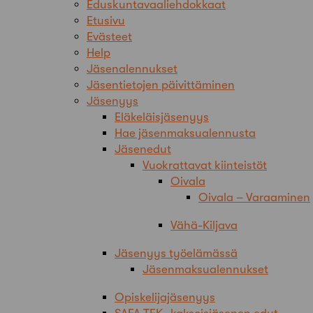
Eduskuntavaaliehdokkaat
Etusivu
Evästeet
Help
Jäsenalennukset
Jäsentietojen päivittäminen
Jäsenyys
Eläkeläisjäsenyys
Hae jäsenmaksualennusta
Jäsenedut
Vuokrattavat kiinteistöt
Oivala
Oivala – Varaaminen
Vähä-Kiljava
Jäsenyys työelämässä
Jäsenmaksualennukset
Opiskelijajäsenyys