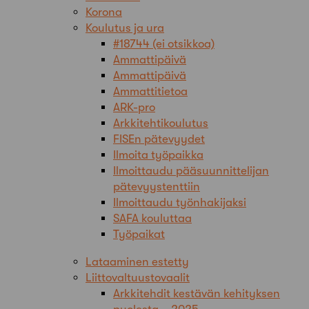
Korona
Koulutus ja ura
#18744 (ei otsikkoa)
Ammattipäivä
Ammattipäivä
Ammattitietoa
ARK-pro
Arkkitehtikoulutus
FISEn pätevyydet
Ilmoita työpaikka
Ilmoittaudu pääsuunnittelijan
pätevyystenttiin
Ilmoittaudu työnhakijaksi
SAFA kouluttaa
Työpaikat
Lataaminen estetty
Liittovaltuustovaalit
Arkkitehdit kestävän kehityksen