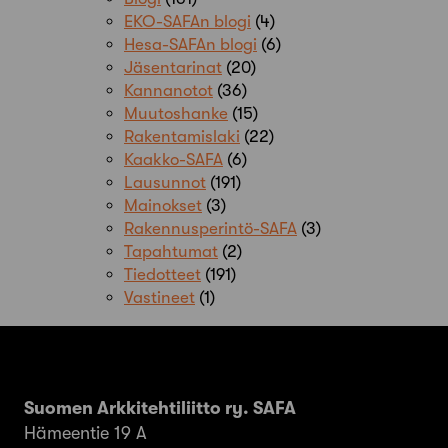
EKO-SAFAn blogi
(4)
Hesa-SAFAn blogi
(6)
Jäsentarinat
(20)
Kannanotot
(36)
Muutoshanke
(15)
Rakentamislaki
(22)
Kaakko-SAFA
(6)
Lausunnot
(191)
Mainokset
(3)
Rakennusperintö-SAFA
(3)
Tapahtumat
(2)
Tiedotteet
(191)
Vastineet
(1)
Suomen Arkkitehtiliitto ry. SAFA
Hämeentie 19 A