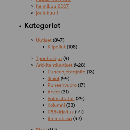
helmikuu 2007
joulukuu 1
Kategoriat
Uutiset
(847)
Kilpailut
(108)
Työnhakijat
(4)
Arkkitehtiuutiset
(428)
Puheenjohtajalta
(13)
Ilmiöt
(44)
Puheenvuoro
(17)
Arviot
(31)
Valmista tuli
(24)
Kolumni
(33)
Pääkirjoitus
(44)
Ammatissa
(42)