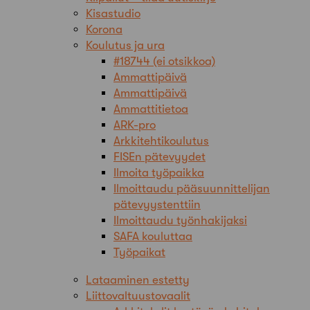
Kisastudio
Korona
Koulutus ja ura
#18744 (ei otsikkoa)
Ammattipäivä
Ammattipäivä
Ammattitietoa
ARK-pro
Arkkitehtikoulutus
FISEn pätevyydet
Ilmoita työpaikka
Ilmoittaudu pääsuunnittelijan
pätevyystenttiin
Ilmoittaudu työnhakijaksi
SAFA kouluttaa
Työpaikat
Lataaminen estetty
Liittovaltuustovaalit