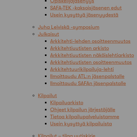
Opiskelijajäsenyys
SAFA-TEK -kaksoisjäsenen edut
Usein kysyttyä jäsenyydestä
Juha Leiviskä -symposium
Julkaisut
Arkkitehti-lehden osoitteenmuutos
Arkkitehtiuutisten arkisto
Arkkitehtiuutisten näköislehtiarkisto
Arkkitehtiuutisten osoitteenmuutos
Arkkitehtuurikilpailuja-lehti
Ilmoittaudu ATL:n jäsenpalstalle
Ilmoittaudu SAFAn jäsenpalstalle
Kilpailut
Kilpailuarkisto
Ohjeet kilpailun järjestäjälle
Tietoa kilpailupalveluistamme
Usein kysyttyä kilpailuista
Kilpailut – tilaa uutiskirje