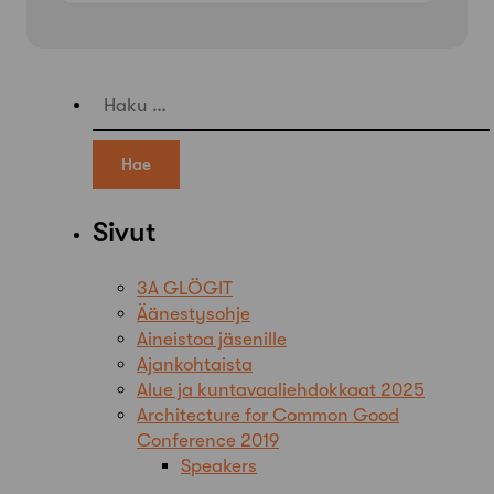
Haku:
Sivut
3A GLÖGIT
Äänestysohje
Aineistoa jäsenille
Ajankohtaista
Alue ja kuntavaaliehdokkaat 2025
Architecture for Common Good
Conference 2019
Speakers