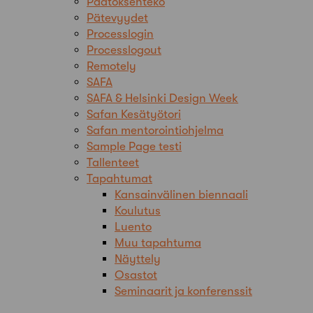
Päätöksenteko
Pätevyydet
Processlogin
Processlogout
Remotely
SAFA
SAFA & Helsinki Design Week
Safan Kesätyötori
Safan mentorointiohjelma
Sample Page testi
Tallenteet
Tapahtumat
Kansainvälinen biennaali
Koulutus
Luento
Muu tapahtuma
Näyttely
Osastot
Seminaarit ja konferenssit