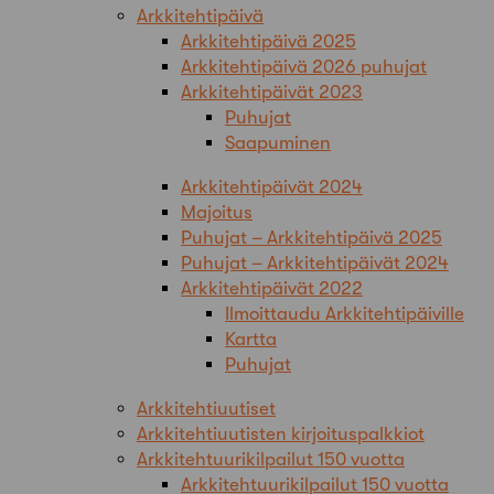
Arkkitehtipäivä
Arkkitehtipäivä 2025
Arkkitehtipäivä 2026 puhujat
Arkkitehtipäivät 2023
Puhujat
Saapuminen
Arkkitehtipäivät 2024
Majoitus
Puhujat – Arkkitehtipäivä 2025
Puhujat – Arkkitehtipäivät 2024
Arkkitehtipäivät 2022
Ilmoittaudu Arkkitehtipäiville
Kartta
Puhujat
Arkkitehtiuutiset
Arkkitehtiuutisten kirjoituspalkkiot
Arkkitehtuurikilpailut 150 vuotta
Arkkitehtuurikilpailut 150 vuotta