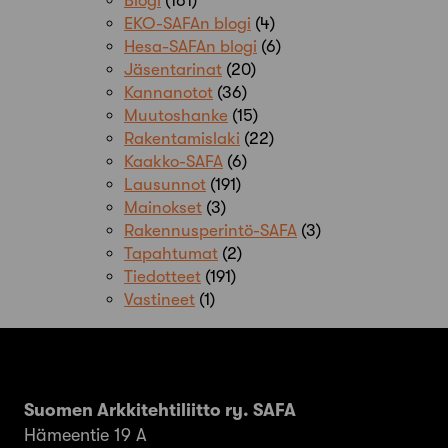
Blogi
(161)
EKO-SAFAn blogi
(4)
Hesa-SAFAn blogi
(6)
Jäsentarinat
(20)
Kannanotot
(36)
Muutoshanke
(15)
Rakentamislaki
(22)
Kaakko-SAFA
(6)
Lausunnot
(191)
Mainokset
(3)
Rakennusperintö-SAFA
(3)
Tapahtumat
(2)
Tiedotteet
(191)
Vastineet
(1)
Suomen Arkkitehtiliitto ry. SAFA
Hämeentie 19 A