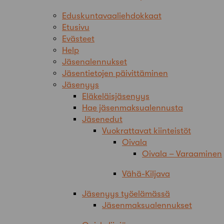
Eduskuntavaaliehdokkaat
Etusivu
Evästeet
Help
Jäsenalennukset
Jäsentietojen päivittäminen
Jäsenyys
Eläkeläisjäsenyys
Hae jäsenmaksualennusta
Jäsenedut
Vuokrattavat kiinteistöt
Oivala
Oivala – Varaaminen
Vähä-Kiljava
Jäsenyys työelämässä
Jäsenmaksualennukset