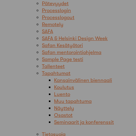
Pätevyydet
Processlogin
Processlogout
Remotely
SAFA
SAFA & Helsinki Design Week
Safan Kesätyötori
Safan mentorointiohjelma
Sample Page testi
Tallenteet
Tapahtumat
Kansainvälinen biennaali
Koulutus
Luento
Muu tapahtuma
Näyttely
Osastot
Seminaarit ja konferenssit
Tietosuoja