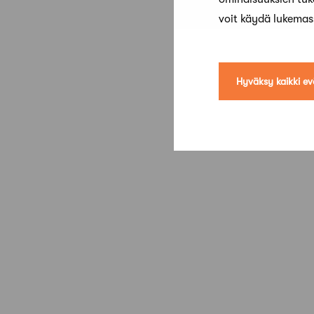
voit käydä lukema
Hyväksy kaikki ev