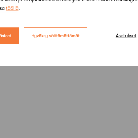
ssa
täällä
.
Asetukset
ästeet
Hyväksy välttämättömät