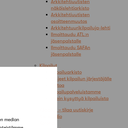
Arkkitehtiuutisten
näköislehtiarkisto
Arkkitehtiuutisten
osoitteenmuutos
Arkkitehtuurikilpailuja-lehti
Ilmoittaudu ATL:n
jäsenpalstalle
Ilmoittaudu SAFAn
jäsenpalstalle
Kilpailut
Kilpailuarkisto
Ohjeet kilpailun järjestäjälle
Tietoa
kilpailupalveluistamme
Usein kysyttyä kilpailuista
Kilpailut – tilaa uutiskirje
Kisastudio
en median
Korona
änteistämme