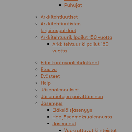
Puhujat
Arkkitehtiuutiset
Arkkitehtiuutisten
kirjoituspalkkiot
Arkkitehtuurikilpailut 150 vuotta
Arkkitehtuurikilpailut 150
vuotta
Eduskuntavaaliehdokkaat
Etusivu
Evästeet
Help
Jäsenalennukset
Jäsentietojen päivittäminen
Jäsenyys
Eläkeläisjäsenyys
Hae jäsenmaksualennusta
Jäsenedut
Vuokrattavat kiinteistöt