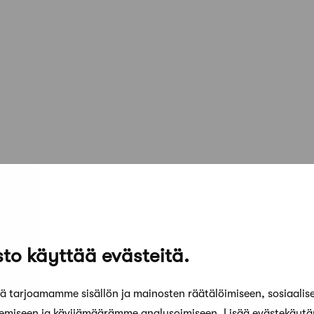
to käyttää evästeitä.
 tarjoamamme sisällön ja mainosten räätälöimiseen, sosiaalis
kemiseen ja kävijämäärämme analysoimiseen. Lisää evästekäyt