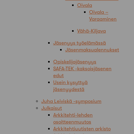
Oivala
Oivala –
Varaaminen
Vähä-Kiljava
Jäsenyys työelämässä
Jäsenmaksualennukset
Opiskelijajäsenyys
SAFA-TEK -kaksoisjäsenen
edut
Usein kysyttyä
jäsenyydestä
Juha Leiviskä -symposium
Julkaisut
Arkkitehti-lehden
osoitteenmuutos
Arkkitehtiuutisten arkisto