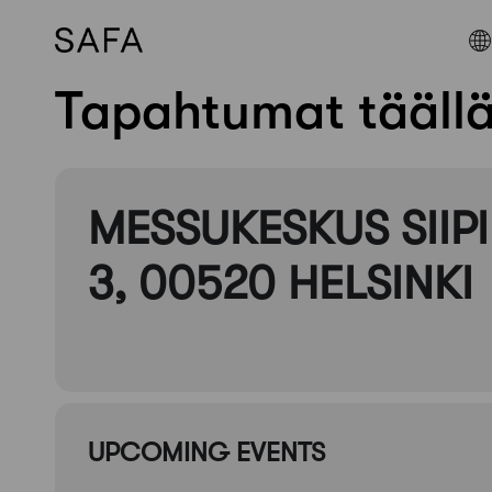
Tapahtumat tääll
Skip
to
content
MESSUKESKUS SIIPI
3, 00520 HELSINKI
UPCOMING EVENTS