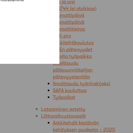
Koulutus ja ura
#18744 (ei otsikkoa)
Ammattipäivä
Ammattipäivä
Ammattitietoa
ARK-pro
Arkkitehtikoulutus
FISEn pätevyydet
Ilmoita työpaikka
Ilmoittaudu
pääsuunnittelijan
pätevyystenttiin
Ilmoittaudu työnhakijaksi
SAFA kouluttaa
Työpaikat
Lataaminen estetty
Liittovaltuustovaalit
Arkkitehdit kestävän
kehityksen puolesta – 2025