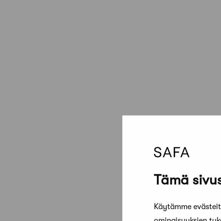
Tämä sivus
Käytämme evästeitä
ominaisuuksien tu