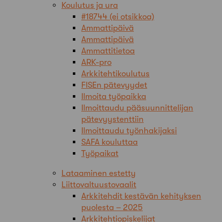
Koulutus ja ura
#18744 (ei otsikkoa)
Ammattipäivä
Ammattipäivä
Ammattitietoa
ARK-pro
Arkkitehtikoulutus
FISEn pätevyydet
Ilmoita työpaikka
Ilmoittaudu pääsuunnittelijan
pätevyystenttiin
Ilmoittaudu työnhakijaksi
SAFA kouluttaa
Työpaikat
Lataaminen estetty
Liittovaltuustovaalit
Arkkitehdit kestävän kehityksen
puolesta – 2025
Arkkitehtiopiskelijat