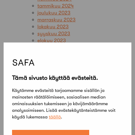
tammikuu 2024
joulukuu 2023
marraskuu 2023
lokakuu 2023
syyskuu 2023
elokuu 2023
kesäkuu 2023
toukokuu 2023
huhtikuu 2023
maaliskuu 2023
helmikuu 2023
Tämä sivusto käyttää evästeitä.
tammikuu 2023
joulukuu 2022
Käytämme evästeitä tarjoamamme sisällön ja
marraskuu 2022
mainosten räätälöimiseen, sosiaalisen median
lokakuu 2022
ominaisuuksien tukemiseen ja kävijämäärämme
syyskuu 2022
analysoimiseen. Lisää evästekäytänteistämme voit
elokuu 2022
käydä lukemassa
täällä
.
heinäkuu 2022
kesäkuu 2022