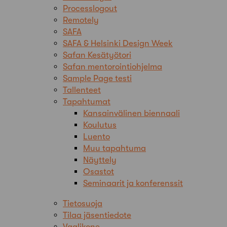
Processlogout
Remotely
SAFA
SAFA & Helsinki Design Week
Safan Kesätyötori
Safan mentorointiohjelma
Sample Page testi
Tallenteet
Tapahtumat
Kansainvälinen biennaali
Koulutus
Luento
Muu tapahtuma
Näyttely
Osastot
Seminaarit ja konferenssit
Tietosuoja
Tilaa jäsentiedote
Vaalikone