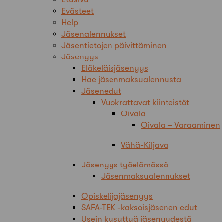
Evästeet
Help
Jäsenalennukset
Jäsentietojen päivittäminen
Jäsenyys
Eläkeläisjäsenyys
Hae jäsenmaksualennusta
Jäsenedut
Vuokrattavat kiinteistöt
Oivala
Oivala – Varaaminen
Vähä-Kiljava
Jäsenyys työelämässä
Jäsenmaksualennukset
Opiskelijajäsenyys
SAFA-TEK -kaksoisjäsenen edut
Usein kysyttyä jäsenyydestä