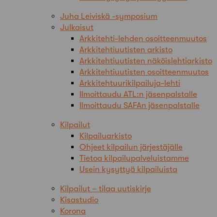
Juha Leiviskä -symposium
Julkaisut
Arkkitehti-lehden osoitteenmuutos
Arkkitehtiuutisten arkisto
Arkkitehtiuutisten näköislehtiarkisto
Arkkitehtiuutisten osoitteenmuutos
Arkkitehtuurikilpailuja-lehti
Ilmoittaudu ATL:n jäsenpalstalle
Ilmoittaudu SAFAn jäsenpalstalle
Kilpailut
Kilpailuarkisto
Ohjeet kilpailun järjestäjälle
Tietoa kilpailupalveluistamme
Usein kysyttyä kilpailuista
Kilpailut – tilaa uutiskirje
Kisastudio
Korona