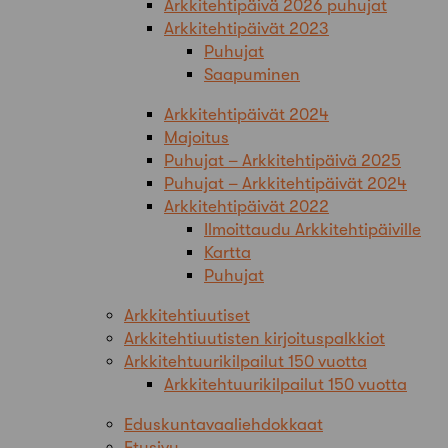
Arkkitehtipäivä 2026 puhujat
Arkkitehtipäivät 2023
Puhujat
Saapuminen
Arkkitehtipäivät 2024
Majoitus
Puhujat – Arkkitehtipäivä 2025
Puhujat – Arkkitehtipäivät 2024
Arkkitehtipäivät 2022
Ilmoittaudu Arkkitehtipäiville
Kartta
Puhujat
Arkkitehtiuutiset
Arkkitehtiuutisten kirjoituspalkkiot
Arkkitehtuurikilpailut 150 vuotta
Arkkitehtuurikilpailut 150 vuotta
Eduskuntavaaliehdokkaat
Etusivu