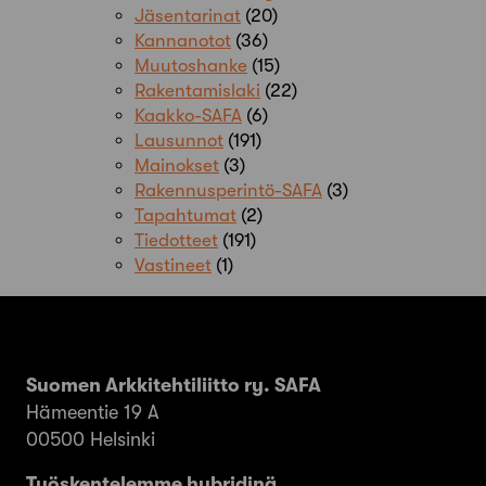
Jäsentarinat
(20)
Kannanotot
(36)
Muutoshanke
(15)
Rakentamislaki
(22)
Kaakko-SAFA
(6)
Lausunnot
(191)
Mainokset
(3)
Rakennusperintö-SAFA
(3)
Tapahtumat
(2)
Tiedotteet
(191)
Vastineet
(1)
Suomen Arkkitehtiliitto ry. SAFA
Hämeentie 19 A
00500 Helsinki
Työskentelemme hybridinä