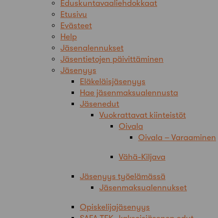
Eduskuntavaaliehdokkaat
Etusivu
Evästeet
Help
Jäsenalennukset
Jäsentietojen päivittäminen
Jäsenyys
Eläkeläisjäsenyys
Hae jäsenmaksualennusta
Jäsenedut
Vuokrattavat kiinteistöt
Oivala
Oivala – Varaaminen
Vähä-Kiljava
Jäsenyys työelämässä
Jäsenmaksualennukset
Opiskelijajäsenyys