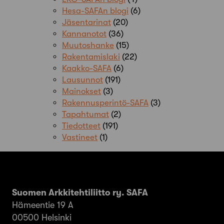
Hesa-SAFAn blogi
(6)
Jäsentarinat
(20)
Kannanotot
(36)
Muutoshanke
(15)
Rakentamislaki
(22)
Kaakko-SAFA
(6)
Lausunnot
(191)
Mainokset
(3)
Rakennusperintö-SAFA
(3)
Tapahtumat
(2)
Tiedotteet
(191)
Vastineet
(1)
Suomen Arkkitehtiliitto ry. SAFA
Hämeentie 19 A
00500 Helsinki