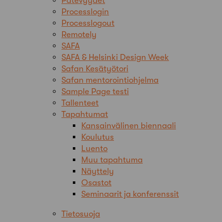
Pätevyydet
Processlogin
Processlogout
Remotely
SAFA
SAFA & Helsinki Design Week
Safan Kesätyötori
Safan mentorointiohjelma
Sample Page testi
Tallenteet
Tapahtumat
Kansainvälinen biennaali
Koulutus
Luento
Muu tapahtuma
Näyttely
Osastot
Seminaarit ja konferenssit
Tietosuoja