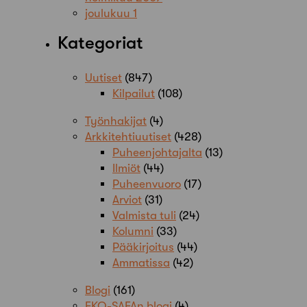
joulukuu 1
Kategoriat
Uutiset
(847)
Kilpailut
(108)
Työnhakijat
(4)
Arkkitehtiuutiset
(428)
Puheenjohtajalta
(13)
Ilmiöt
(44)
Puheenvuoro
(17)
Arviot
(31)
Valmista tuli
(24)
Kolumni
(33)
Pääkirjoitus
(44)
Ammatissa
(42)
Blogi
(161)
EKO-SAFAn blogi
(4)