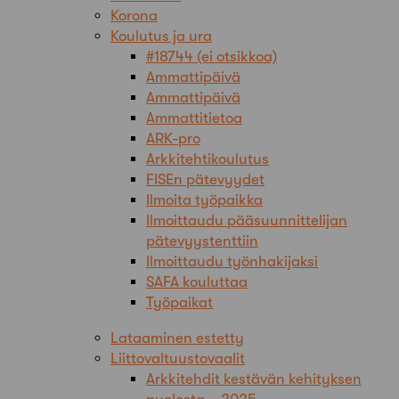
Korona
Koulutus ja ura
#18744 (ei otsikkoa)
Ammattipäivä
Ammattipäivä
Ammattitietoa
ARK-pro
Arkkitehtikoulutus
FISEn pätevyydet
Ilmoita työpaikka
Ilmoittaudu pääsuunnittelijan
pätevyystenttiin
Ilmoittaudu työnhakijaksi
SAFA kouluttaa
Työpaikat
Lataaminen estetty
Liittovaltuustovaalit
Arkkitehdit kestävän kehityksen