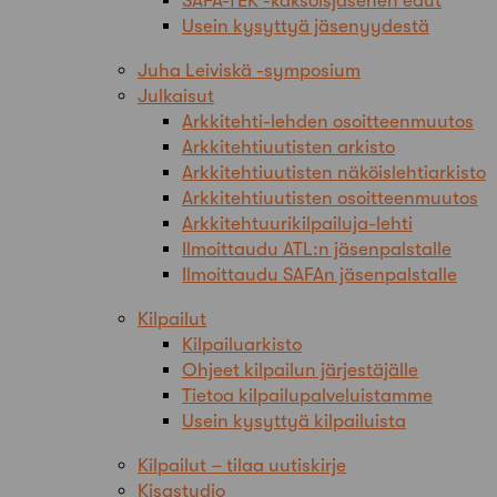
SAFA-TEK -kaksoisjäsenen edut
Usein kysyttyä jäsenyydestä
Juha Leiviskä -symposium
Julkaisut
Arkkitehti-lehden osoitteenmuutos
Arkkitehtiuutisten arkisto
Arkkitehtiuutisten näköislehtiarkisto
Arkkitehtiuutisten osoitteenmuutos
Arkkitehtuurikilpailuja-lehti
Ilmoittaudu ATL:n jäsenpalstalle
Ilmoittaudu SAFAn jäsenpalstalle
Kilpailut
Kilpailuarkisto
Ohjeet kilpailun järjestäjälle
Tietoa kilpailupalveluistamme
Usein kysyttyä kilpailuista
Kilpailut – tilaa uutiskirje
Kisastudio