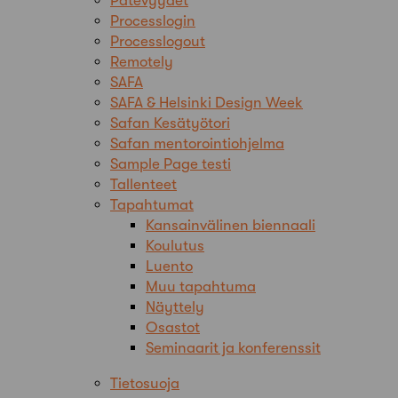
Pätevyydet
Processlogin
Processlogout
Remotely
SAFA
SAFA & Helsinki Design Week
Safan Kesätyötori
Safan mentorointiohjelma
Sample Page testi
Tallenteet
Tapahtumat
Kansainvälinen biennaali
Koulutus
Luento
Muu tapahtuma
Näyttely
Osastot
Seminaarit ja konferenssit
Tietosuoja