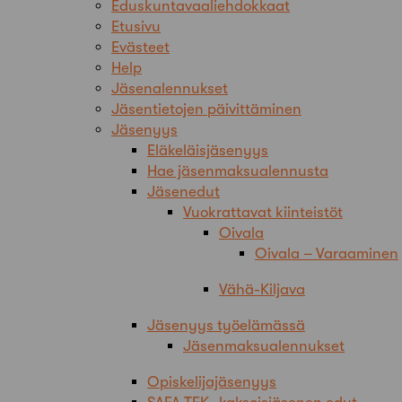
Eduskuntavaaliehdokkaat
Etusivu
Evästeet
Help
Jäsenalennukset
Jäsentietojen päivittäminen
Jäsenyys
Eläkeläisjäsenyys
Hae jäsenmaksualennusta
Jäsenedut
Vuokrattavat kiinteistöt
Oivala
Oivala – Varaaminen
Vähä-Kiljava
Jäsenyys työelämässä
Jäsenmaksualennukset
Opiskelijajäsenyys