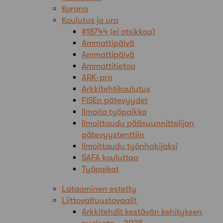
Korona
Koulutus ja ura
#18744 (ei otsikkoa)
Ammattipäivä
Ammattipäivä
Ammattitietoa
ARK-pro
Arkkitehtikoulutus
FISEn pätevyydet
Ilmoita työpaikka
Ilmoittaudu pääsuunnittelijan
pätevyystenttiin
Ilmoittaudu työnhakijaksi
SAFA kouluttaa
Työpaikat
Lataaminen estetty
Liittovaltuustovaalit
Arkkitehdit kestävän kehityksen