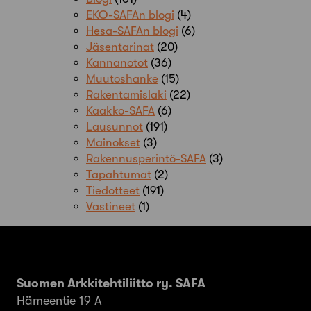
EKO-SAFAn blogi
(4)
Hesa-SAFAn blogi
(6)
Jäsentarinat
(20)
Kannanotot
(36)
Muutoshanke
(15)
Rakentamislaki
(22)
Kaakko-SAFA
(6)
Lausunnot
(191)
Mainokset
(3)
Rakennusperintö-SAFA
(3)
Tapahtumat
(2)
Tiedotteet
(191)
Vastineet
(1)
Suomen Arkkitehtiliitto ry. SAFA
Hämeentie 19 A