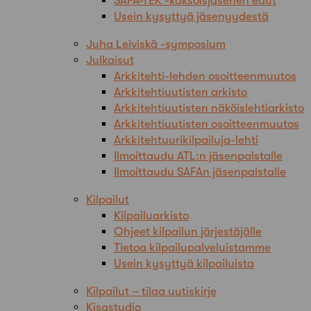
SAFA-TEK -kaksoisjäsenen edut
Usein kysyttyä jäsenyydestä
Juha Leiviskä -symposium
Julkaisut
Arkkitehti-lehden osoitteenmuutos
Arkkitehtiuutisten arkisto
Arkkitehtiuutisten näköislehtiarkisto
Arkkitehtiuutisten osoitteenmuutos
Arkkitehtuurikilpailuja-lehti
Ilmoittaudu ATL:n jäsenpalstalle
Ilmoittaudu SAFAn jäsenpalstalle
Kilpailut
Kilpailuarkisto
Ohjeet kilpailun järjestäjälle
Tietoa kilpailupalveluistamme
Usein kysyttyä kilpailuista
Kilpailut – tilaa uutiskirje
Kisastudio