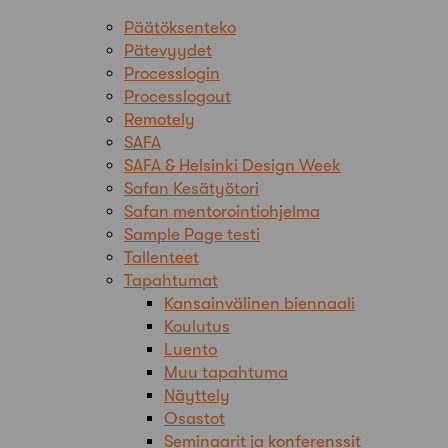
Päätöksenteko
Pätevyydet
Processlogin
Processlogout
Remotely
SAFA
SAFA & Helsinki Design Week
Safan Kesätyötori
Safan mentorointiohjelma
Sample Page testi
Tallenteet
Tapahtumat
Kansainvälinen biennaali
Koulutus
Luento
Muu tapahtuma
Näyttely
Osastot
Seminaarit ja konferenssit