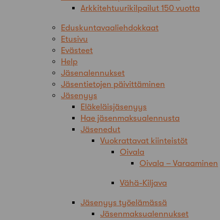
Arkkitehtuurikilpailut 150 vuotta
Eduskuntavaaliehdokkaat
Etusivu
Evästeet
Help
Jäsenalennukset
Jäsentietojen päivittäminen
Jäsenyys
Eläkeläisjäsenyys
Hae jäsenmaksualennusta
Jäsenedut
Vuokrattavat kiinteistöt
Oivala
Oivala – Varaaminen
Vähä-Kiljava
Jäsenyys työelämässä
Jäsenmaksualennukset