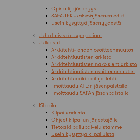
Opiskelijajäsenyys
SAFA-TEK -kaksoisjäsenen edut
Usein kysyttyä jäsenyydestä
Juha Leiviskä -symposium
Julkaisut
Arkkitehti-lehden osoitteenmuutos
Arkkitehtiuutisten arkisto
Arkkitehtiuutisten näköislehtiarkisto
Arkkitehtiuutisten osoitteenmuutos
Arkkitehtuurikilpailuja-lehti
Ilmoittaudu ATL:n jäsenpalstalle
Ilmoittaudu SAFAn jäsenpalstalle
Kilpailut
Kilpailuarkisto
Ohjeet kilpailun järjestäjälle
Tietoa kilpailupalveluistamme
Usein kysyttyä kilpailuista