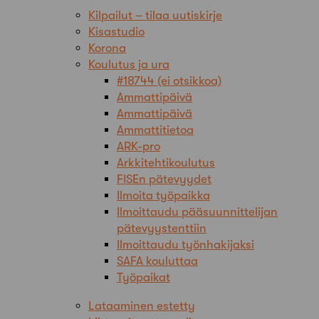
Kilpailut – tilaa uutiskirje
Kisastudio
Korona
Koulutus ja ura
#18744 (ei otsikkoa)
Ammattipäivä
Ammattipäivä
Ammattitietoa
ARK-pro
Arkkitehtikoulutus
FISEn pätevyydet
Ilmoita työpaikka
Ilmoittaudu pääsuunnittelijan
pätevyystenttiin
Ilmoittaudu työnhakijaksi
SAFA kouluttaa
Työpaikat
Lataaminen estetty