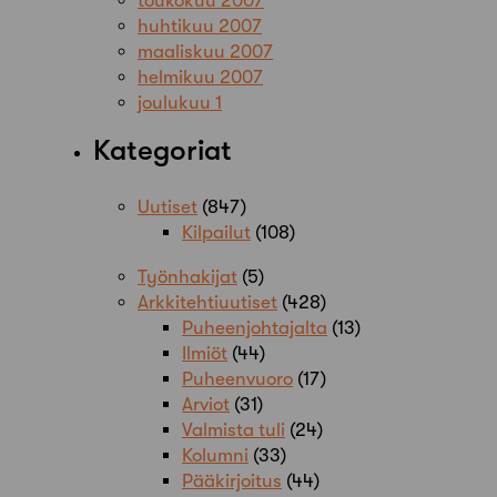
toukokuu 2007
huhtikuu 2007
maaliskuu 2007
helmikuu 2007
joulukuu 1
Kategoriat
Uutiset
(847)
Kilpailut
(108)
Työnhakijat
(5)
Arkkitehtiuutiset
(428)
Puheenjohtajalta
(13)
Ilmiöt
(44)
Puheenvuoro
(17)
Arviot
(31)
Valmista tuli
(24)
Kolumni
(33)
Pääkirjoitus
(44)