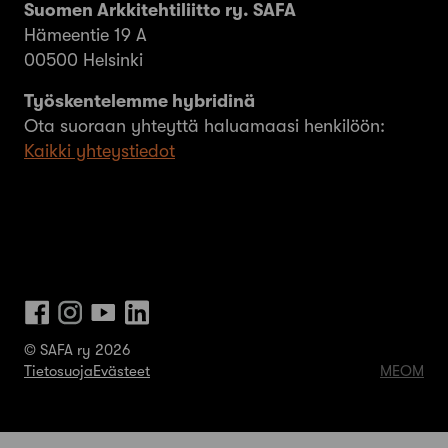
Suomen Arkkitehtiliitto ry. SAFA
Hämeentie 19 A
00500 Helsinki
Työskentelemme hybridinä
Ota suoraan yhteyttä haluamaasi henkilöön:
Kaikki yhteystiedot
© SAFA ry 2026
Tietosuoja
Evästeet
MEOM