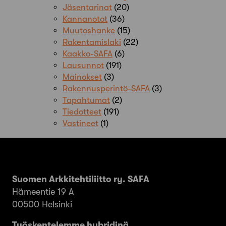
Jäsentarinat
(20)
Kannanotot
(36)
Muutoshanke
(15)
Rakentamislaki
(22)
Kaakko-SAFA
(6)
Lausunnot
(191)
Mainokset
(3)
Rakennusperintö-SAFA
(3)
Tapahtumat
(2)
Tiedotteet
(191)
Vastineet
(1)
Suomen Arkkitehtiliitto ry. SAFA
Hämeentie 19 A
00500 Helsinki
Työskentelemme hybridinä