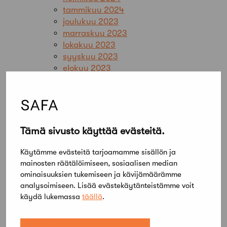
tammikuu 2024
joulukuu 2023
marraskuu 2023
lokakuu 2023
syyskuu 2023
elokuu 2023
kesäkuu 2023
toukokuu 2023
huhtikuu 2023
maaliskuu 2023
helmikuu 2023
Tämä sivusto käyttää evästeitä.
tammikuu 2023
joulukuu 2022
Käytämme evästeitä tarjoamamme sisällön ja
marraskuu 2022
mainosten räätälöimiseen, sosiaalisen median
lokakuu 2022
ominaisuuksien tukemiseen ja kävijämäärämme
syyskuu 2022
analysoimiseen. Lisää evästekäytänteistämme voit
elokuu 2022
käydä lukemassa
täällä
.
heinäkuu 2022
kesäkuu 2022