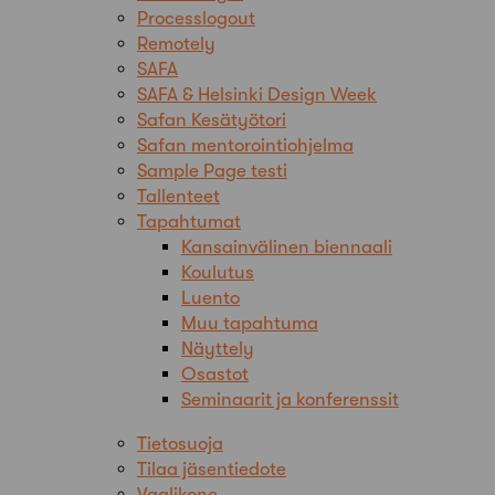
Processlogout
Remotely
SAFA
SAFA & Helsinki Design Week
Safan Kesätyötori
Safan mentorointiohjelma
Sample Page testi
Tallenteet
Tapahtumat
Kansainvälinen biennaali
Koulutus
Luento
Muu tapahtuma
Näyttely
Osastot
Seminaarit ja konferenssit
Tietosuoja
Tilaa jäsentiedote
Vaalikone