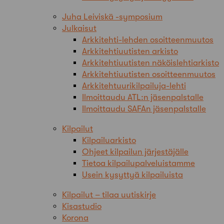
Juha Leiviskä -symposium
Julkaisut
Arkkitehti-lehden osoitteenmuutos
Arkkitehtiuutisten arkisto
Arkkitehtiuutisten näköislehtiarkisto
Arkkitehtiuutisten osoitteenmuutos
Arkkitehtuurikilpailuja-lehti
Ilmoittaudu ATL:n jäsenpalstalle
Ilmoittaudu SAFAn jäsenpalstalle
Kilpailut
Kilpailuarkisto
Ohjeet kilpailun järjestäjälle
Tietoa kilpailupalveluistamme
Usein kysyttyä kilpailuista
Kilpailut – tilaa uutiskirje
Kisastudio
Korona