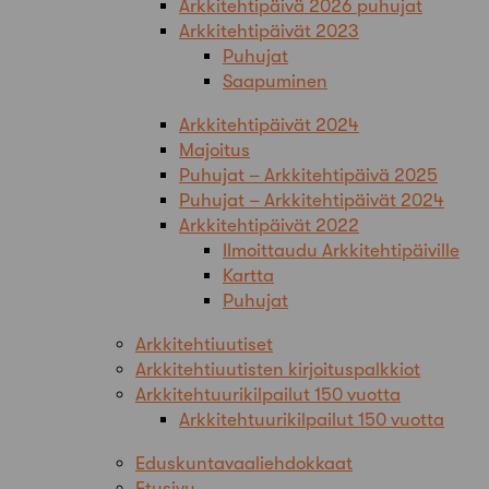
Arkkitehtipäivä 2026 puhujat
Arkkitehtipäivät 2023
Puhujat
Saapuminen
Arkkitehtipäivät 2024
Majoitus
Puhujat – Arkkitehtipäivä 2025
Puhujat – Arkkitehtipäivät 2024
Arkkitehtipäivät 2022
Ilmoittaudu Arkkitehtipäiville
Kartta
Puhujat
Arkkitehtiuutiset
Arkkitehtiuutisten kirjoituspalkkiot
Arkkitehtuurikilpailut 150 vuotta
Arkkitehtuurikilpailut 150 vuotta
Eduskuntavaaliehdokkaat
Etusivu