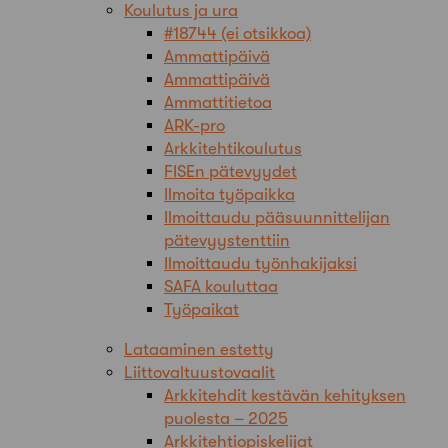
Koulutus ja ura
#18744 (ei otsikkoa)
Ammattipäivä
Ammattipäivä
Ammattitietoa
ARK-pro
Arkkitehtikoulutus
FISEn pätevyydet
Ilmoita työpaikka
Ilmoittaudu pääsuunnittelijan
pätevyystenttiin
Ilmoittaudu työnhakijaksi
SAFA kouluttaa
Työpaikat
Lataaminen estetty
Liittovaltuustovaalit
Arkkitehdit kestävän kehityksen
puolesta – 2025
Arkkitehtiopiskelijat