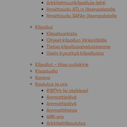
Arkkitehtuurikilpailuja-lehti
Ilmoittaudu ATL:n jäsenpalstalle
Ilmoittaudu SAFAn jäsenpalstalle
Kilpailut
Kilpailuarkisto
Ohjeet kilpailun järjestäjälle
Tietoa kilpailupalveluistamme
Usein kysyttyä kilpailuista
Kilpailut – tilaa uutiskirje
Kisastudio
Korona
Koulutus ja ura
#18744 (ei otsikkoa)
Ammattipäivä
Ammattipäivä
Ammattitietoa
ARK-pro
Arkkitehtikoulutus