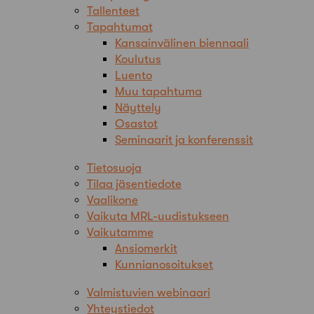
Tallenteet
Tapahtumat
Kansainvälinen biennaali
Koulutus
Luento
Muu tapahtuma
Näyttely
Osastot
Seminaarit ja konferenssit
Tietosuoja
Tilaa jäsentiedote
Vaalikone
Vaikuta MRL-uudistukseen
Vaikutamme
Ansiomerkit
Kunnianosoitukset
Valmistuvien webinaari
Yhteystiedot