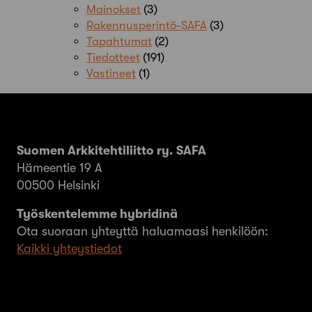
Mainokset
(3)
Rakennusperintö-SAFA
(3)
Tapahtumat
(2)
Tiedotteet
(191)
Vastineet
(1)
Suomen Arkkitehtiliitto ry. SAFA
Hämeentie 19 A
00500 Helsinki
Työskentelemme hybridinä
Ota suoraan yhteyttä haluamaasi henkilöön:
Kaikki yhteystiedot