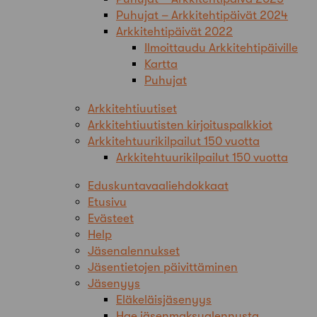
Puhujat – Arkkitehtipäivät 2024
Arkkitehtipäivät 2022
Ilmoittaudu Arkkitehtipäiville
Kartta
Puhujat
Arkkitehtiuutiset
Arkkitehtiuutisten kirjoituspalkkiot
Arkkitehtuurikilpailut 150 vuotta
Arkkitehtuurikilpailut 150 vuotta
Eduskuntavaaliehdokkaat
Etusivu
Evästeet
Help
Jäsenalennukset
Jäsentietojen päivittäminen
Jäsenyys
Eläkeläisjäsenyys
Hae jäsenmaksualennusta