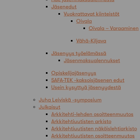
Jäsenedut
Vuokrattavat kiinteistöt
Oivala
Oivala – Varaaminen
Vähä-Kiljava
Jäsenyys työelämässä
Jäsenmaksualennukset
Opiskelijajäsenyys
SAFA-TEK -kaksoisjäsenen edut
Usein kysyttyä jäsenyydestä
Juha Leiviskä -symposium
Julkaisut
Arkkitehti-lehden osoitteenmuutos
Arkkitehtiuutisten arkisto
Arkkitehtiuutisten näköislehtiarkisto
Arkkitehtiuutisten osoitteenmuutos