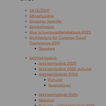
3A GLÖGIT
Äänestysohje
Aineistoa jäsenille
Ajankohtaista
Alue ja kuntavaaliehdokkaat 2025
Architecture for Common Good
Conference 2019
Speakers
Arkkitehtipäivä
Arkkitehtipäivä 2025
Arkkitehtipäivä 2026 puhujat
Arkkitehtipäivät 2023
Puhujat
Saapuminen
Arkkitehtipäivät 2024
Majoitus
Puhujat – Arkkitehtipäivä 2025