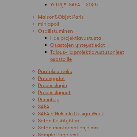
Yrittäjä-SAFA – 2025
Maison&Objet Paris
miniapoli
Osallistuminen
Hae projektiavustusta
Osastojen yhteystiedot
Talous- ja projektiavustusohjeet
osastoille
Päätöksenteko
Pätevyydet
Processlogin
Processlogout
Remotely
SAFA
SAFA & Helsinki Design Week
Safan Kesätyötori
Safan mentorointiohjelma
Sample Page testi