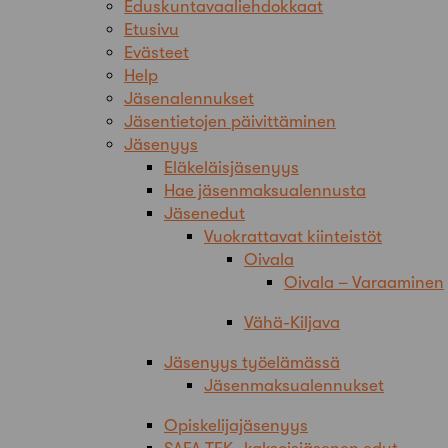
Eduskuntavaaliehdokkaat
Etusivu
Evästeet
Help
Jäsenalennukset
Jäsentietojen päivittäminen
Jäsenyys
Eläkeläisjäsenyys
Hae jäsenmaksualennusta
Jäsenedut
Vuokrattavat kiinteistöt
Oivala
Oivala – Varaaminen
Vähä-Kiljava
Jäsenyys työelämässä
Jäsenmaksualennukset
Opiskelijajäsenyys