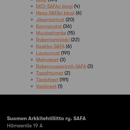
EKO-SAFAn blogi
(4)
Hesa-SAFAn blogi
(6)
Jäsentarinat
(20)
Kannanotot
(36)
Muutoshanke
(15)
Rakentamislaki
(22)
Kaakko-SAFA
(6)
Lausunnot
(191)
Mainokset
(3)
Rakennusperintö-SAFA
(3)
Tapahtumat
(2)
Tiedotteet
(191)
Vastineet
(1)
Suomen Arkkitehtiliitto ry. SAFA
Hämeentie 19 A