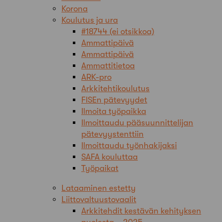
Korona
Koulutus ja ura
#18744 (ei otsikkoa)
Ammattipäivä
Ammattipäivä
Ammattitietoa
ARK-pro
Arkkitehtikoulutus
FISEn pätevyydet
Ilmoita työpaikka
Ilmoittaudu pääsuunnittelijan
pätevyystenttiin
Ilmoittaudu työnhakijaksi
SAFA kouluttaa
Työpaikat
Lataaminen estetty
Liittovaltuustovaalit
Arkkitehdit kestävän kehityksen