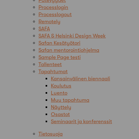
Pätevyydet
Processlogin
Processlogout
Remotely
SAFA
SAFA & Helsinki Design Week
Safan Kesätyötori
Safan mentorointiohjelma
Sample Page testi
Tallenteet
Tapahtumat
Kansainvälinen biennaali
Koulutus
Luento
Muu tapahtuma
Näyttely
Osastot
Seminaarit ja konferenssit
Tietosuoja