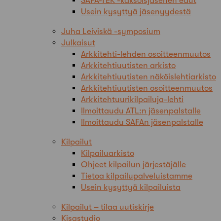
SAFA-TEK -kaksoisjäsenen edut
Usein kysyttyä jäsenyydestä
Juha Leiviskä -symposium
Julkaisut
Arkkitehti-lehden osoitteenmuutos
Arkkitehtiuutisten arkisto
Arkkitehtiuutisten näköislehtiarkisto
Arkkitehtiuutisten osoitteenmuutos
Arkkitehtuurikilpailuja-lehti
Ilmoittaudu ATL:n jäsenpalstalle
Ilmoittaudu SAFAn jäsenpalstalle
Kilpailut
Kilpailuarkisto
Ohjeet kilpailun järjestäjälle
Tietoa kilpailupalveluistamme
Usein kysyttyä kilpailuista
Kilpailut – tilaa uutiskirje
Kisastudio