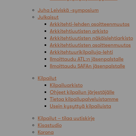
Juha Leiviskä -symposium
Julkaisut
Arkkitehti-lehden osoitteenmuutos
Arkkitehtiuutisten arkisto
Arkkitehtiuutisten näköislehtiarkisto
Arkkitehtiuutisten osoitteenmuutos
Arkkitehtuurikilpailuja-lehti
Ilmoittaudu ATL:n jäsenpalstalle
Ilmoittaudu SAFAn jäsenpalstalle
Kilpailut
Kilpailuarkisto
Ohjeet kilpailun järjestäjälle
Tietoa kilpailupalveluistamme
Usein kysyttyä kilpailuista
Kilpailut – tilaa uutiskirje
Kisastudio
Korona