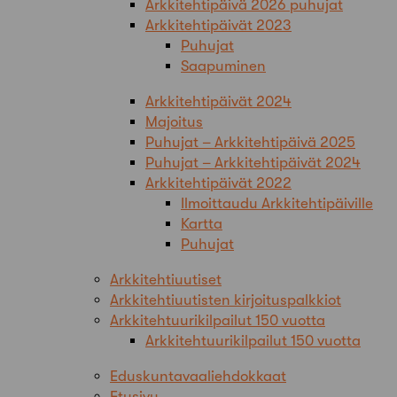
Arkkitehtipäivä 2026 puhujat
Arkkitehtipäivät 2023
Puhujat
Saapuminen
Arkkitehtipäivät 2024
Majoitus
Puhujat – Arkkitehtipäivä 2025
Puhujat – Arkkitehtipäivät 2024
Arkkitehtipäivät 2022
Ilmoittaudu Arkkitehtipäiville
Kartta
Puhujat
Arkkitehtiuutiset
Arkkitehtiuutisten kirjoituspalkkiot
Arkkitehtuurikilpailut 150 vuotta
Arkkitehtuurikilpailut 150 vuotta
Eduskuntavaaliehdokkaat
Etusivu