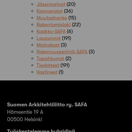
Jäsentarinat
(20)
Kannanotot
(36)
Muutoshanke
(15)
Rakentamislaki
(22)
Kaakko-SAFA
(6)
Lausunnot
(191)
Mainokset
(3)
Rakennusperintö-SAFA
(3)
Tapahtumat
(2)
Tiedotteet
(191)
Vastineet
(1)
Suomen Arkkitehtiliitto ry. SAFA
Hämeentie 19 A
00500 Helsinki
Työskentelemme hybridinä