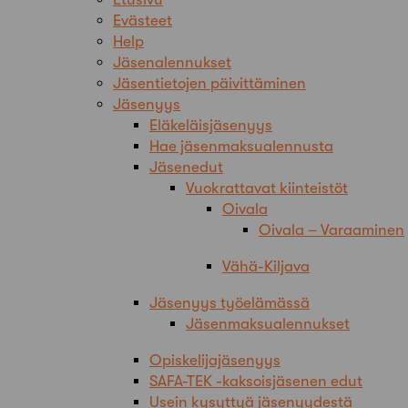
Evästeet
Help
Jäsenalennukset
Jäsentietojen päivittäminen
Jäsenyys
Eläkeläisjäsenyys
Hae jäsenmaksualennusta
Jäsenedut
Vuokrattavat kiinteistöt
Oivala
Oivala – Varaaminen
Vähä-Kiljava
Jäsenyys työelämässä
Jäsenmaksualennukset
Opiskelijajäsenyys
SAFA-TEK -kaksoisjäsenen edut
Usein kysyttyä jäsenyydestä