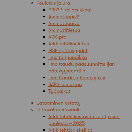
Koulutus ja ura
#18744 (ei otsikkoa)
Ammattipäivä
Ammattipäivä
Ammattitietoa
ARK-pro
Arkkitehtikoulutus
FISEn pätevyydet
Ilmoita työpaikka
Ilmoittaudu pääsuunnittelijan
pätevyystenttiin
Ilmoittaudu työnhakijaksi
SAFA kouluttaa
Työpaikat
Lataaminen estetty
Liittovaltuustovaalit
Arkkitehdit kestävän kehityksen
puolesta – 2025
Arkkitehtiopiskelijat