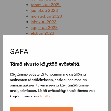
tammikuu 2024
joulukuu 2023
marraskuu 2023
lokakuu 2023
syyskuu 2023
elokuu 2023
kesäkuu 2023
toukokuu 2023
huhtikuu 2023
maaliskuu 2023
helmikuu 2023
Tämä sivusto käyttää evästeitä.
tammikuu 2023
joulukuu 2022
Käytämme evästeitä tarjoamamme sisällön ja
marraskuu 2022
mainosten räätälöimiseen, sosiaalisen median
lokakuu 2022
ominaisuuksien tukemiseen ja kävijämäärämme
syyskuu 2022
analysoimiseen. Lisää evästekäytänteistämme voit
elokuu 2022
käydä lukemassa
täällä
.
heinäkuu 2022
kesäkuu 2022