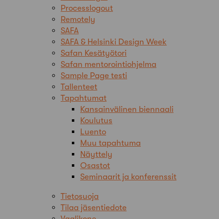
Processlogout
Remotely
SAFA
SAFA & Helsinki Design Week
Safan Kesätyötori
Safan mentorointiohjelma
Sample Page testi
Tallenteet
Tapahtumat
Kansainvälinen biennaali
Koulutus
Luento
Muu tapahtuma
Näyttely
Osastot
Seminaarit ja konferenssit
Tietosuoja
Tilaa jäsentiedote
Vaalikone