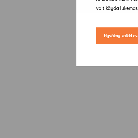
voit käydä lukema
Hyväksy kaikki ev