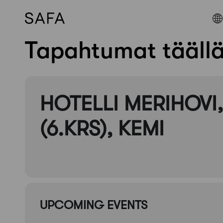
Tapahtumat tääll
Skip
to
content
HOTELLI MERIHOVI,
(6.KRS), KEMI
UPCOMING EVENTS