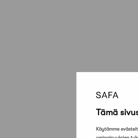
Tämä sivus
Käytämme evästeitä
ominaisuuksien tu