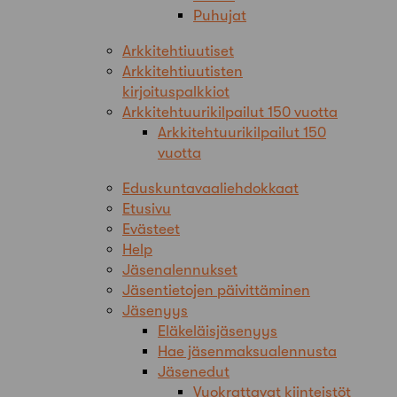
Puhujat
Arkkitehtiuutiset
Arkkitehtiuutisten
kirjoituspalkkiot
Arkkitehtuurikilpailut 150 vuotta
Arkkitehtuurikilpailut 150
vuotta
Eduskuntavaaliehdokkaat
Etusivu
Evästeet
Help
Jäsenalennukset
Jäsentietojen päivittäminen
Jäsenyys
Eläkeläisjäsenyys
Hae jäsenmaksualennusta
Jäsenedut
Vuokrattavat kiinteistöt