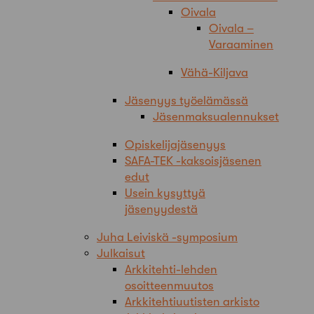
Oivala
Oivala –
Varaaminen
Vähä-Kiljava
Jäsenyys työelämässä
Jäsenmaksualennukset
Opiskelijajäsenyys
SAFA-TEK -kaksoisjäsenen
edut
Usein kysyttyä
jäsenyydestä
Juha Leiviskä -symposium
Julkaisut
Arkkitehti-lehden
osoitteenmuutos
Arkkitehtiuutisten arkisto