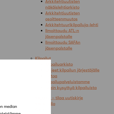
Arkkitehtiuutisten
näköislehtiarkisto
Arkkitehtiuutisten
osoitteenmuutos
Arkkitehtuurikilpailuja-lehti
Ilmoittaudu ATL:n
jäsenpalstalle
Ilmoittaudu SAFAn
jäsenpalstalle
Kilpailut
Kilpailuarkisto
Ohjeet kilpailun järjestäjälle
Tietoa
kilpailupalveluistamme
Usein kysyttyä kilpailuista
Kilpailut – tilaa uutiskirje
Kisastudio
en median
Korona
änteistämme