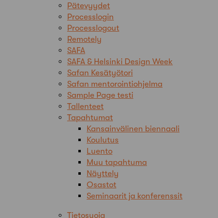
Pätevyydet
Processlogin
Processlogout
Remotely
SAFA
SAFA & Helsinki Design Week
Safan Kesätyötori
Safan mentorointiohjelma
Sample Page testi
Tallenteet
Tapahtumat
Kansainvälinen biennaali
Koulutus
Luento
Muu tapahtuma
Näyttely
Osastot
Seminaarit ja konferenssit
Tietosuoja