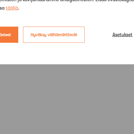
ssa
täällä
.
Asetukset
ästeet
Hyväksy välttämättömät