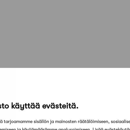
to käyttää evästeitä.
 tarjoamamme sisällön ja mainosten räätälöimiseen, sosiaalis
kemiseen ja kävijämäärämme analysoimiseen. Lisää evästekäyt