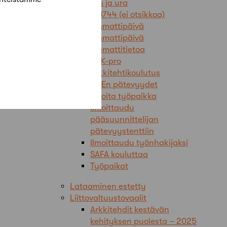
Koulutus ja ura
#18744 (ei otsikkoa)
Ammattipäivä
Ammattipäivä
Ammattitietoa
ARK-pro
Arkkitehtikoulutus
FISEn pätevyydet
Ilmoita työpaikka
Ilmoittaudu
pääsuunnittelijan
pätevyystenttiin
Ilmoittaudu työnhakijaksi
SAFA kouluttaa
Työpaikat
Lataaminen estetty
Liittovaltuustovaalit
Arkkitehdit kestävän
kehityksen puolesta – 2025