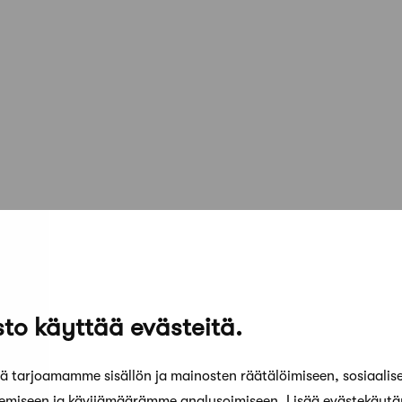
to käyttää evästeitä.
 tarjoamamme sisällön ja mainosten räätälöimiseen, sosiaalis
kemiseen ja kävijämäärämme analysoimiseen. Lisää evästekäyt