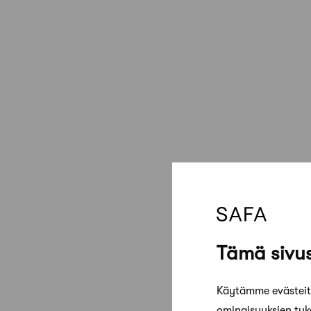
Tämä sivus
Käytämme evästeitä
ominaisuuksien tu