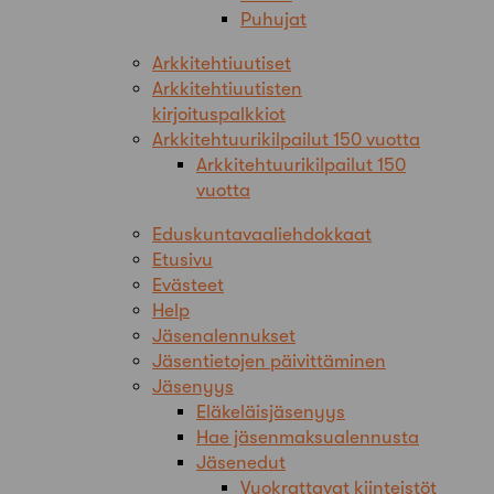
Puhujat
Arkkitehtiuutiset
Arkkitehtiuutisten
kirjoituspalkkiot
Arkkitehtuurikilpailut 150 vuotta
Arkkitehtuurikilpailut 150
vuotta
Eduskuntavaaliehdokkaat
Etusivu
Evästeet
Help
Jäsenalennukset
Jäsentietojen päivittäminen
Jäsenyys
Eläkeläisjäsenyys
Hae jäsenmaksualennusta
Jäsenedut
Vuokrattavat kiinteistöt