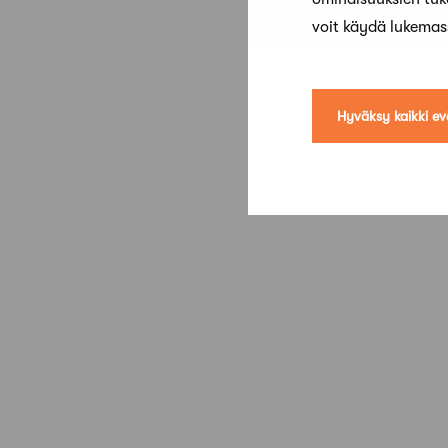
voit käydä lukema
Hyväksy kaikki ev