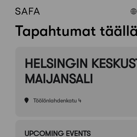
Tapahtumat tääll
Skip
to
content
HELSINGIN KESKUS
MAIJANSALI
Töölönlahdenkatu 4
UPCOMING EVENTS