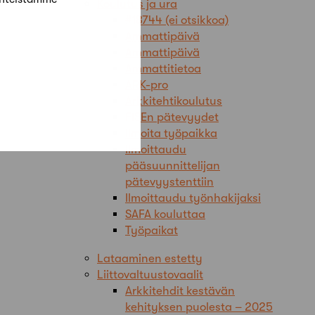
Koulutus ja ura
#18744 (ei otsikkoa)
Ammattipäivä
Ammattipäivä
Ammattitietoa
ARK-pro
Arkkitehtikoulutus
FISEn pätevyydet
Ilmoita työpaikka
Ilmoittaudu
pääsuunnittelijan
pätevyystenttiin
Ilmoittaudu työnhakijaksi
SAFA kouluttaa
Työpaikat
Lataaminen estetty
Liittovaltuustovaalit
Arkkitehdit kestävän
kehityksen puolesta – 2025