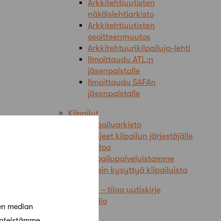
Arkkitehtiuutisten
näköislehtiarkisto
Arkkitehtiuutisten
osoitteenmuutos
Arkkitehtuurikilpailuja-lehti
Ilmoittaudu ATL:n
jäsenpalstalle
Ilmoittaudu SAFAn
jäsenpalstalle
Kilpailut
Kilpailuarkisto
Ohjeet kilpailun järjestäjälle
Tietoa
kilpailupalveluistamme
Usein kysyttyä kilpailuista
Kilpailut – tilaa uutiskirje
Kisastudio
en median
Korona
änteistämme