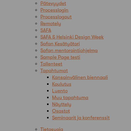
Pätevyydet
Processlogin
Processlogout
Remotely
SAFA
SAFA & Helsinki Design Week
Safan Kesätyötori
Safan mentorointiohjelma
Sample Page testi
Tallenteet
Tapahtumat
Kansainvälinen biennaali
Koulutus
Luento
Muu tapahtuma
Näyttely
Osastot
Seminaarit ja konferenssit
Tietosuoja