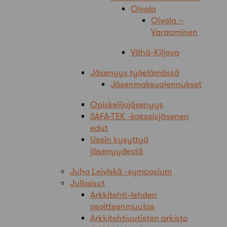
Oivala
Oivala –
Varaaminen
Vähä-Kiljava
Jäsenyys työelämässä
Jäsenmaksualennukset
Opiskelijajäsenyys
SAFA-TEK -kaksoisjäsenen
edut
Usein kysyttyä
jäsenyydestä
Juha Leiviskä -symposium
Julkaisut
Arkkitehti-lehden
osoitteenmuutos
Arkkitehtiuutisten arkisto