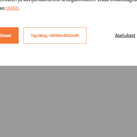
ssa
täällä
.
Asetukset
ästeet
Hyväksy välttämättömät