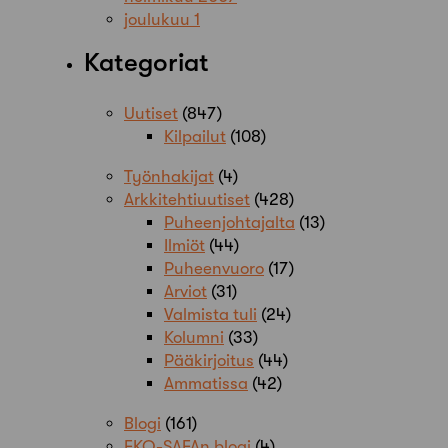
joulukuu 1
Kategoriat
Uutiset
(847)
Kilpailut
(108)
Työnhakijat
(4)
Arkkitehtiuutiset
(428)
Puheenjohtajalta
(13)
Ilmiöt
(44)
Puheenvuoro
(17)
Arviot
(31)
Valmista tuli
(24)
Kolumni
(33)
Pääkirjoitus
(44)
Ammatissa
(42)
Blogi
(161)
EKO-SAFAn blogi
(4)