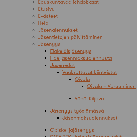
Eduskuntavaaliehdokkaat
Etusivu
Evästeet
Help
Jäsenalennukset
Jäsentietojen päivittäminen
Jäsenyys
Eläkeläisjäsenyys
Hae jäsenmaksualennusta
Jäsenedut
Vuokrattavat kiinteistöt
Oivala
Oivala – Varaaminen
Vähä-Kiljava
Jäsenyys työelämässä
Jäsenmaksualennukset
Opiskelijajäsenyys