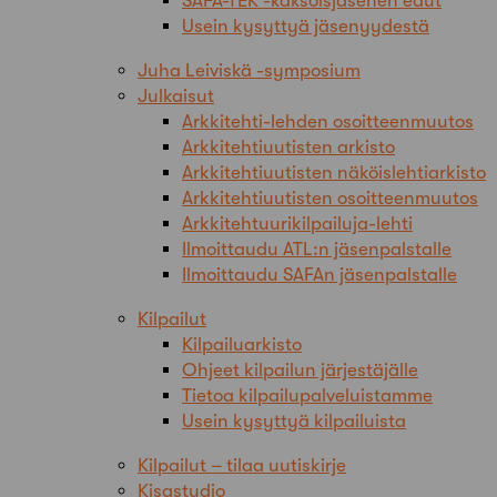
SAFA-TEK -kaksoisjäsenen edut
Usein kysyttyä jäsenyydestä
Juha Leiviskä -symposium
Julkaisut
Arkkitehti-lehden osoitteenmuutos
Arkkitehtiuutisten arkisto
Arkkitehtiuutisten näköislehtiarkisto
Arkkitehtiuutisten osoitteenmuutos
Arkkitehtuurikilpailuja-lehti
Ilmoittaudu ATL:n jäsenpalstalle
Ilmoittaudu SAFAn jäsenpalstalle
Kilpailut
Kilpailuarkisto
Ohjeet kilpailun järjestäjälle
Tietoa kilpailupalveluistamme
Usein kysyttyä kilpailuista
Kilpailut – tilaa uutiskirje
Kisastudio