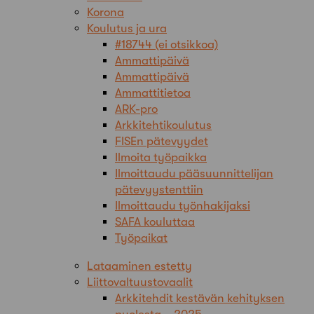
Korona
Koulutus ja ura
#18744 (ei otsikkoa)
Ammattipäivä
Ammattipäivä
Ammattitietoa
ARK-pro
Arkkitehtikoulutus
FISEn pätevyydet
Ilmoita työpaikka
Ilmoittaudu pääsuunnittelijan
pätevyystenttiin
Ilmoittaudu työnhakijaksi
SAFA kouluttaa
Työpaikat
Lataaminen estetty
Liittovaltuustovaalit
Arkkitehdit kestävän kehityksen