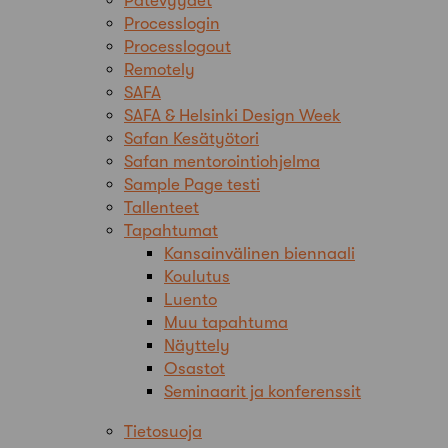
Pätevyydet
Processlogin
Processlogout
Remotely
SAFA
SAFA & Helsinki Design Week
Safan Kesätyötori
Safan mentorointiohjelma
Sample Page testi
Tallenteet
Tapahtumat
Kansainvälinen biennaali
Koulutus
Luento
Muu tapahtuma
Näyttely
Osastot
Seminaarit ja konferenssit
Tietosuoja