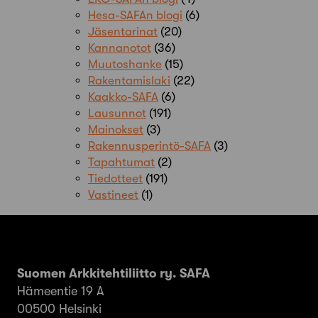
Hesa-SAFAn blogi
(6)
Jäsentarinat
(20)
Kannanotot
(36)
Muutoshanke
(15)
Rakentamislaki
(22)
Kaakko-SAFA
(6)
Lausunnot
(191)
Mainokset
(3)
Rakennusperintö-SAFA
(3)
Tapahtumat
(2)
Tiedotteet
(191)
Vastineet
(1)
Suomen Arkkitehtiliitto ry. SAFA
Hämeentie 19 A
00500 Helsinki