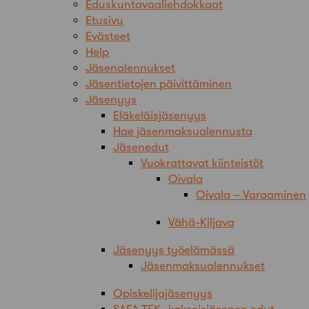
Eduskuntavaaliehdokkaat
Etusivu
Evästeet
Help
Jäsenalennukset
Jäsentietojen päivittäminen
Jäsenyys
Eläkeläisjäsenyys
Hae jäsenmaksualennusta
Jäsenedut
Vuokrattavat kiinteistöt
Oivala
Oivala – Varaaminen
Vähä-Kiljava
Jäsenyys työelämässä
Jäsenmaksualennukset
Opiskelijajäsenyys