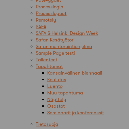
Pätevyydet
Processlogin
Processlogout
Remotely
SAFA
SAFA & Helsinki Design Week
Safan Kesätyötori
Safan mentorointiohjelma
Sample Page testi
Tallenteet
Tapahtumat
Kansainvälinen biennaali
Koulutus
Luento
Muu tapahtuma
Näyttely
Osastot
Seminaarit ja konferenssit
Tietosuoja