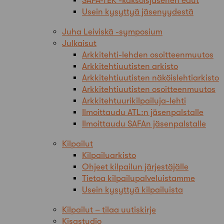
SAFA-TEK -kaksoisjäsenen edut
Usein kysyttyä jäsenyydestä
Juha Leiviskä -symposium
Julkaisut
Arkkitehti-lehden osoitteenmuutos
Arkkitehtiuutisten arkisto
Arkkitehtiuutisten näköislehtiarkisto
Arkkitehtiuutisten osoitteenmuutos
Arkkitehtuurikilpailuja-lehti
Ilmoittaudu ATL:n jäsenpalstalle
Ilmoittaudu SAFAn jäsenpalstalle
Kilpailut
Kilpailuarkisto
Ohjeet kilpailun järjestäjälle
Tietoa kilpailupalveluistamme
Usein kysyttyä kilpailuista
Kilpailut – tilaa uutiskirje
Kisastudio