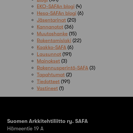
EKO-SAFAn blogi
(4)
Hesa-SAFAn blogi
(6)
Jäsentarinat
(20)
Kannanotot
(36)
Muutoshanke
(15)
Rakentamislaki
(22)
Kaakko-SAFA
(6)
Lausunnot
(191)
Mainokset
(3)
Rakennusperintö-SAFA
(3)
Tapahtumat
(2)
Tiedotteet
(191)
Vastineet
(1)
Suomen Arkkitehtiliitto ry. SAFA
Hämeentie 19 A