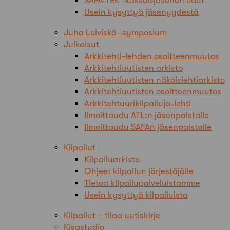
SAFA-TEK -kaksoisjäsenen edut
Usein kysyttyä jäsenyydestä
Juha Leiviskä -symposium
Julkaisut
Arkkitehti-lehden osoitteenmuutos
Arkkitehtiuutisten arkisto
Arkkitehtiuutisten näköislehtiarkisto
Arkkitehtiuutisten osoitteenmuutos
Arkkitehtuurikilpailuja-lehti
Ilmoittaudu ATL:n jäsenpalstalle
Ilmoittaudu SAFAn jäsenpalstalle
Kilpailut
Kilpailuarkisto
Ohjeet kilpailun järjestäjälle
Tietoa kilpailupalveluistamme
Usein kysyttyä kilpailuista
Kilpailut – tilaa uutiskirje
Kisastudio