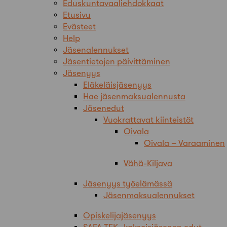
Eduskuntavaaliehdokkaat
Etusivu
Evästeet
Help
Jäsenalennukset
Jäsentietojen päivittäminen
Jäsenyys
Eläkeläisjäsenyys
Hae jäsenmaksualennusta
Jäsenedut
Vuokrattavat kiinteistöt
Oivala
Oivala – Varaaminen
Vähä-Kiljava
Jäsenyys työelämässä
Jäsenmaksualennukset
Opiskelijajäsenyys