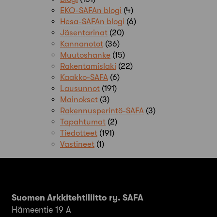
EKO-SAFAn blogi
(4)
Hesa-SAFAn blogi
(6)
Jäsentarinat
(20)
Kannanotot
(36)
Muutoshanke
(15)
Rakentamislaki
(22)
Kaakko-SAFA
(6)
Lausunnot
(191)
Mainokset
(3)
Rakennusperintö-SAFA
(3)
Tapahtumat
(2)
Tiedotteet
(191)
Vastineet
(1)
Suomen Arkkitehtiliitto ry. SAFA
Hämeentie 19 A