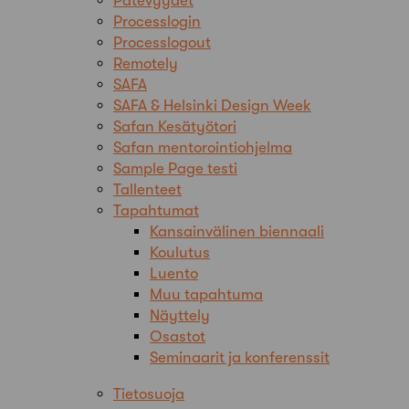
Pätevyydet
Processlogin
Processlogout
Remotely
SAFA
SAFA & Helsinki Design Week
Safan Kesätyötori
Safan mentorointiohjelma
Sample Page testi
Tallenteet
Tapahtumat
Kansainvälinen biennaali
Koulutus
Luento
Muu tapahtuma
Näyttely
Osastot
Seminaarit ja konferenssit
Tietosuoja