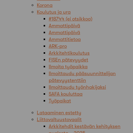
Korona
Koulutus ja ura
#18744 (ei otsikkoa)
Ammattipäivä
Ammattipäivä
Ammattitietoa
ARK-pro
Arkkitehtikoulutus
FISEn pätevyydet
Ilmoita työpaikka
Ilmoittaudu pääsuunnittelijan
pätevyystenttiin
Ilmoittaudu työnhakijaksi
SAFA kouluttaa
Työpaikat
Lataaminen estetty
Liittovaltuustovaalit
Arkkitehdit kestävän kehityksen