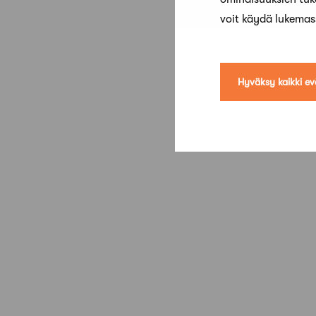
voit käydä lukema
Hyväksy kaikki ev