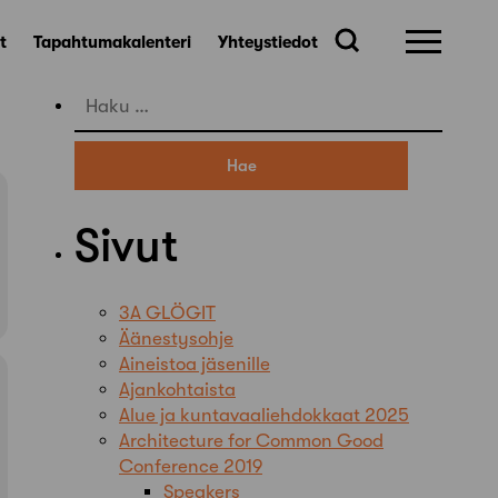
t
Tapahtumakalenteri
Yhteystiedot
Haku:
Sivut
3A GLÖGIT
Äänestysohje
Aineistoa jäsenille
Ajankohtaista
Alue ja kuntavaaliehdokkaat 2025
Architecture for Common Good
Conference 2019
Speakers