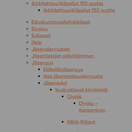
Arkkitehtuurikilpailut 150 vuotta
Arkkitehtuurikilpailut 150 vuotta
Eduskuntavaaliehdokkaat
Etusivu
Evästeet
Help
Jäsenalennukset
Jäsentietojen päivittäminen
Jäsenyys
Eläkeläisjäsenyys
Hae jäsenmaksualennusta
Jäsenedut
Vuokrattavat kiinteistöt
Oivala
Oivala –
Varaaminen
Vähä-Kiljava