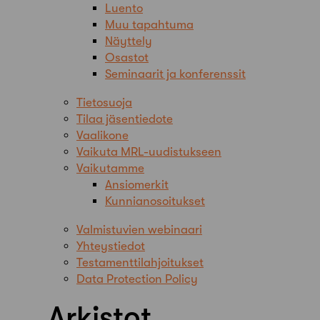
Luento
Muu tapahtuma
Näyttely
Osastot
Seminaarit ja konferenssit
Tietosuoja
Tilaa jäsentiedote
Vaalikone
Vaikuta MRL-uudistukseen
Vaikutamme
Ansiomerkit
Kunnianosoitukset
Valmistuvien webinaari
Yhteystiedot
Testamenttilahjoitukset
Data Protection Policy
Arkistot