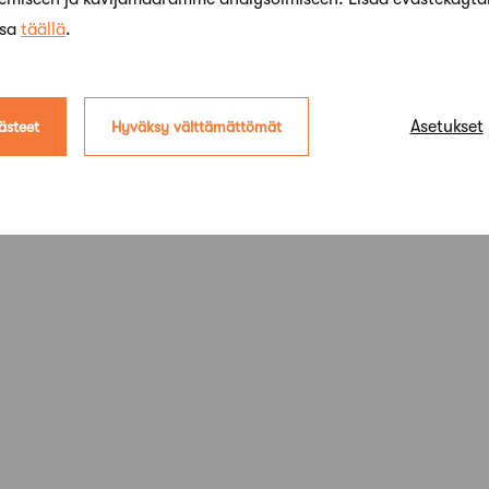
ssa
täällä
.
Asetukset
ästeet
Hyväksy välttämättömät