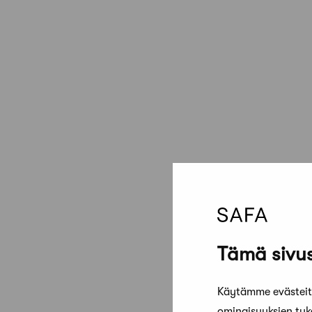
Tämä sivus
Käytämme evästeitä
ominaisuuksien tu