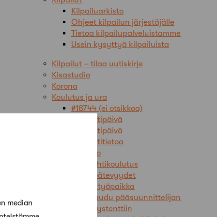
Kilpailuarkisto
Ohjeet kilpailun järjestäjälle
Tietoa kilpailupalveluistamme
Usein kysyttyä kilpailuista
Kilpailut – tilaa uutiskirje
Kisastudio
Korona
Koulutus ja ura
#18744 (ei otsikkoa)
Ammattipäivä
Ammattipäivä
Ammattitietoa
ARK-pro
Arkkitehtikoulutus
FISEn pätevyydet
Ilmoita työpaikka
Ilmoittaudu pääsuunnittelijan
en median
pätevyystenttiin
änteistämme