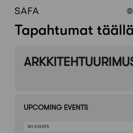
Tapahtumat tääll
Skip
to
content
ARKKITEHTUURIMU
UPCOMING EVENTS
NO EVENTS