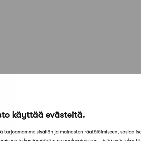
to käyttää evästeitä.
 tarjoamamme sisällön ja mainosten räätälöimiseen, sosiaalis
kemiseen ja kävijämäärämme analysoimiseen. Lisää evästekäyt