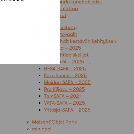
Ilmoittaudu työnhakijaksi
SAFA kouluttaa
Työpaikat
Lataaminen estetty
Liittovaltuustovaalit
Arkkitehdit kestävän kehityksen
puolesta – 2025
Arkkitehtiopiskelijat
EKO-SAFA – 2025
HESA-SAFA – 2025
Koko Suomi – 2025
Meidän SAFA – 2025
Pro Kiljava – 2025
TamSAFA – 2021
VATA-SAFA – 2025
Yrittäjä-SAFA – 2025
Maison&Objet Paris
miniapoli