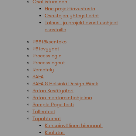
Osallistuminen
Hae projektiavustusta
Osastojen yhteystiedot
Talous- ja projektiavustusohjeet
osastoille
Päätöksenteko
Pätevyydet
Processlogin
Processlogout
Remotely
SAFA
SAFA & Helsinki Design Week
Safan Kesätyötori
Safan mentorointiohjelma
Sample Page testi
Tallenteet
Tapahtumat
Kansainvälinen biennaali
Koulutus