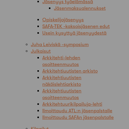
Jäsenyys työelämässä
Jäsenmaksualennukset
Opiskelijajäsenyys
SAFA-TEK -kaksoisjäsenen edut
Usein kysyttyä jäsenyydestä
Juha Leiviskä -symposium
Julkaisut
Arkkitehti-lehden
osoitteenmuutos
Arkkitehtiuutisten arkisto
Arkkitehtiuutisten
näköislehtiarkisto
Arkkitehtiuutisten
osoitteenmuutos
Arkkitehtuurikilpailuja-lehti
Ilmoittaudu ATL:n jäsenpalstalle
Ilmoittaudu SAFAn jäsenpalstalle
Kilpailut