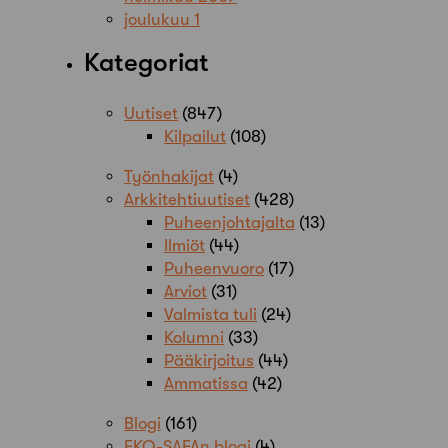
joulukuu 1
Kategoriat
Uutiset
(847)
Kilpailut
(108)
Työnhakijat
(4)
Arkkitehtiuutiset
(428)
Puheenjohtajalta
(13)
Ilmiöt
(44)
Puheenvuoro
(17)
Arviot
(31)
Valmista tuli
(24)
Kolumni
(33)
Pääkirjoitus
(44)
Ammatissa
(42)
Blogi
(161)
EKO-SAFAn blogi
(4)