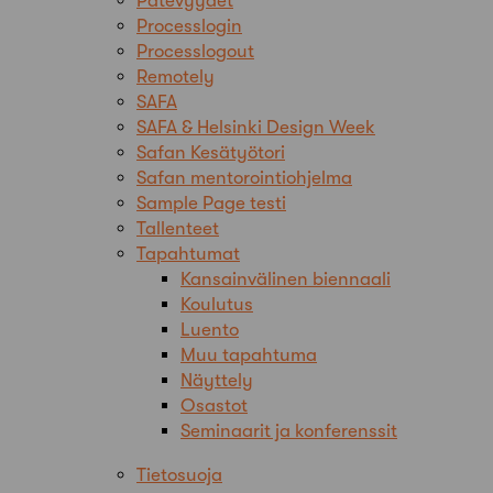
Pätevyydet
Processlogin
Processlogout
Remotely
SAFA
SAFA & Helsinki Design Week
Safan Kesätyötori
Safan mentorointiohjelma
Sample Page testi
Tallenteet
Tapahtumat
Kansainvälinen biennaali
Koulutus
Luento
Muu tapahtuma
Näyttely
Osastot
Seminaarit ja konferenssit
Tietosuoja