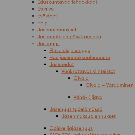
Eduskuntavaaliehdokkaat
Etusivu
Evästeet
Help
Jäsenalennukset
Jäsentietojen päivittäminen
Jäsenyys
Eläkeläisjäsenyys
Hae jäsenmaksualennusta
Jäsenedut
Vuokrattavat kiinteistöt
Oivala
Oivala – Varaaminen
Vähä-Kiljava
Jäsenyys työelämässä
Jäsenmaksualennukset
Opiskelijajäsenyys