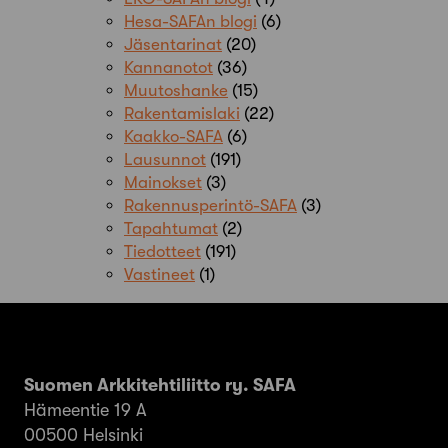
Hesa-SAFAn blogi
(6)
Jäsentarinat
(20)
Kannanotot
(36)
Muutoshanke
(15)
Rakentamislaki
(22)
Kaakko-SAFA
(6)
Lausunnot
(191)
Mainokset
(3)
Rakennusperintö-SAFA
(3)
Tapahtumat
(2)
Tiedotteet
(191)
Vastineet
(1)
Suomen Arkkitehtiliitto ry. SAFA
Hämeentie 19 A
00500 Helsinki