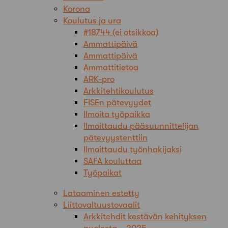
Korona
Koulutus ja ura
#18744 (ei otsikkoa)
Ammattipäivä
Ammattipäivä
Ammattitietoa
ARK-pro
Arkkitehtikoulutus
FISEn pätevyydet
Ilmoita työpaikka
Ilmoittaudu pääsuunnittelijan
pätevyystenttiin
Ilmoittaudu työnhakijaksi
SAFA kouluttaa
Työpaikat
Lataaminen estetty
Liittovaltuustovaalit
Arkkitehdit kestävän kehityksen