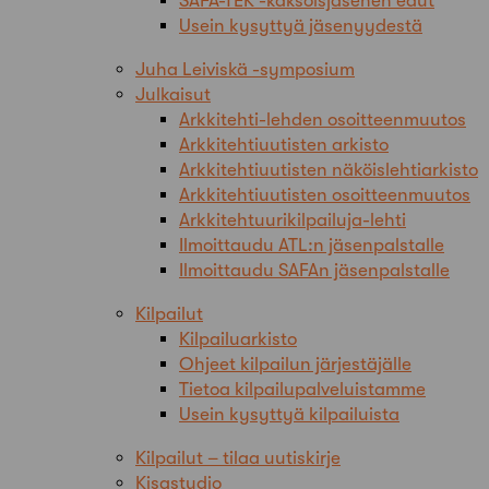
SAFA-TEK -kaksoisjäsenen edut
Usein kysyttyä jäsenyydestä
Juha Leiviskä -symposium
Julkaisut
Arkkitehti-lehden osoitteenmuutos
Arkkitehtiuutisten arkisto
Arkkitehtiuutisten näköislehtiarkisto
Arkkitehtiuutisten osoitteenmuutos
Arkkitehtuurikilpailuja-lehti
Ilmoittaudu ATL:n jäsenpalstalle
Ilmoittaudu SAFAn jäsenpalstalle
Kilpailut
Kilpailuarkisto
Ohjeet kilpailun järjestäjälle
Tietoa kilpailupalveluistamme
Usein kysyttyä kilpailuista
Kilpailut – tilaa uutiskirje
Kisastudio