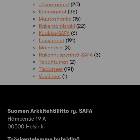
Jäsentarinat
(20)
Kannanotot
(36)
Muutoshanke
(15)
Rakentamislaki
(22)
Kaakko-SAFA
(6)
Lausunnot
(191)
Mainokset
(3)
Rakennusperintö-SAFA
(3)
Tapahtumat
(2)
Tiedotteet
(191)
Vastineet
(1)
Suomen Arkkitehtiliitto ry. SAFA
Hämeentie 19 A
00500 Helsinki
Työskentelemme hybridinä