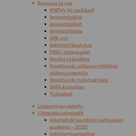
Koulutus ja ura
#18744 (ei otsikkoa)
Ammattipäivä
Ammattipäivä
Ammattitietoa
ARK-pro
Arkkitehtikoulutus
FISEn pätevyydet
Ilmoita työpaikka
Ilmoittaudu pääsuunnittelijan
pätevyystenttiin
Ilmoittaudu työnhakijaksi
SAFA kouluttaa
Työpaikat
Lataaminen estetty
Liittovaltuustovaalit
Arkkitehdit kestävän kehityksen
puolesta – 2025
Arkkitehtiopiskelijat