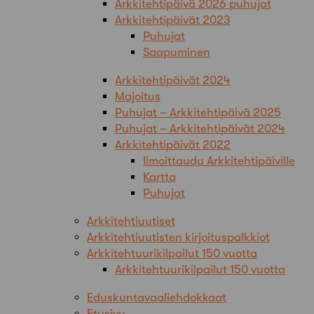
Arkkitehtipäivä 2026 puhujat
Arkkitehtipäivät 2023
Puhujat
Saapuminen
Arkkitehtipäivät 2024
Majoitus
Puhujat – Arkkitehtipäivä 2025
Puhujat – Arkkitehtipäivät 2024
Arkkitehtipäivät 2022
Ilmoittaudu Arkkitehtipäiville
Kartta
Puhujat
Arkkitehtiuutiset
Arkkitehtiuutisten kirjoituspalkkiot
Arkkitehtuurikilpailut 150 vuotta
Arkkitehtuurikilpailut 150 vuotta
Eduskuntavaaliehdokkaat
Etusivu