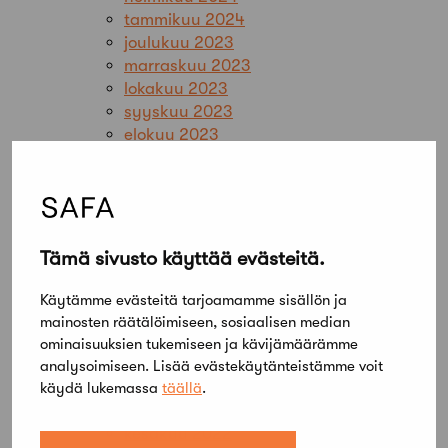
tammikuu 2024
joulukuu 2023
marraskuu 2023
lokakuu 2023
syyskuu 2023
elokuu 2023
kesäkuu 2023
toukokuu 2023
huhtikuu 2023
maaliskuu 2023
helmikuu 2023
Tämä sivusto käyttää evästeitä.
tammikuu 2023
joulukuu 2022
Käytämme evästeitä tarjoamamme sisällön ja
marraskuu 2022
mainosten räätälöimiseen, sosiaalisen median
lokakuu 2022
ominaisuuksien tukemiseen ja kävijämäärämme
syyskuu 2022
analysoimiseen. Lisää evästekäytänteistämme voit
elokuu 2022
käydä lukemassa
täällä
.
heinäkuu 2022
kesäkuu 2022