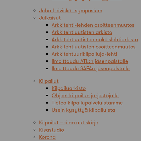
Juha Leiviskä -symposium
Julkaisut
Arkkitehti-lehden osoitteenmuutos
Arkkitehtiuutisten arkisto
Arkkitehtiuutisten näköislehtiarkisto
Arkkitehtiuutisten osoitteenmuutos
Arkkitehtuurikilpailuja-lehti
Ilmoittaudu ATL:n jäsenpalstalle
Ilmoittaudu SAFAn jäsenpalstalle
Kilpailut
Kilpailuarkisto
Ohjeet kilpailun järjestäjälle
Tietoa kilpailupalveluistamme
Usein kysyttyä kilpailuista
Kilpailut – tilaa uutiskirje
Kisastudio
Korona