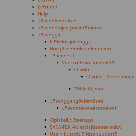
Evästeet
Help
Jäsenalennukset
Jäsentietojen päivittäminen
Jäsenyys
Eläkeläisjäsenyys
Hae jäsenmaksualennusta
Jäsenedut
Vuokrattavat kiinteistöt
Oivala
Oivala – Varaaminen
Vähä-Kiljava
Jäsenyys työelämässä
Jäsenmaksualennukset
Opiskelijajäsenyys
SAFA-TEK -kaksoisjäsenen edut
Usein kysyttyä jäsenyydestä