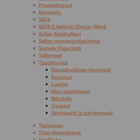
Processlogout
Remotely
SAFA
SAFA & Helsinki Design Week
Safan Kesätyötori
Safan mentorointiohjelma
Sample Page testi
Tallenteet
Tapahtumat
Kansainvälinen biennaali
Koulutus
Luento
Muu tapahtuma
Näyttely
Osastot
Seminaarit ja konferenssit
Tietosuoja
Tilaa jäsentiedote
Vaalikone