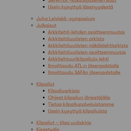
SAFA-TEK -kaksoisjäsenen edut
Usein kysyttyä jäsenyydestä
Juha Leiviskä -symposium
Julkaisut
Arkkitehti-lehden osoitteenmuutos
Arkkitehtiuutisten arkisto
Arkkitehtiuutisten näköislehtiarkisto
Arkkitehtiuutisten osoitteenmuutos
Arkkitehtuurikilpailuja-lehti
Ilmoittaudu ATL:n jäsenpalstalle
Ilmoittaudu SAFAn jäsenpalstalle
Kilpailut
Kilpailuarkisto
Ohjeet kilpailun järjestäjälle
Tietoa kilpailupalveluistamme
Usein kysyttyä kilpailuista
Kilpailut – tilaa uutiskirje
Kisastudio