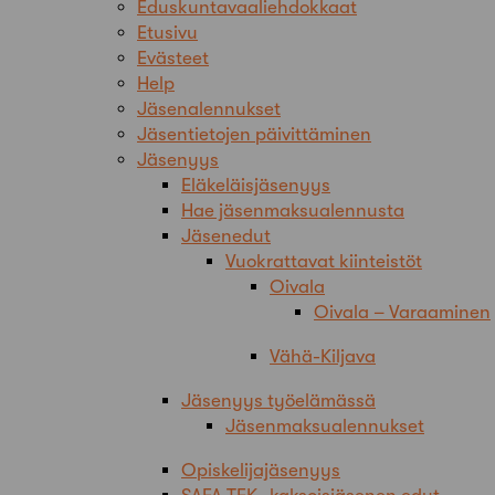
Eduskuntavaaliehdokkaat
Etusivu
Evästeet
Help
Jäsenalennukset
Jäsentietojen päivittäminen
Jäsenyys
Eläkeläisjäsenyys
Hae jäsenmaksualennusta
Jäsenedut
Vuokrattavat kiinteistöt
Oivala
Oivala – Varaaminen
Vähä-Kiljava
Jäsenyys työelämässä
Jäsenmaksualennukset
Opiskelijajäsenyys