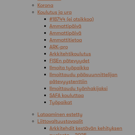
Korona
Koulutus ja ura
#18744 (ei otsikkoa)
Ammattipäivä
Ammattipäivä
Ammattitietoa
ARK-pro
Arkkitehtikoulutus
FISEn pätevyydet
Ilmoita työpaikka
Ilmoittaudu pääsuunnittelijan
pätevyystenttiin
Ilmoittaudu työnhakijaksi
SAFA kouluttaa
Työpaikat
Lataaminen estetty
Liittovaltuustovaalit
Arkkitehdit kestävän kehityksen