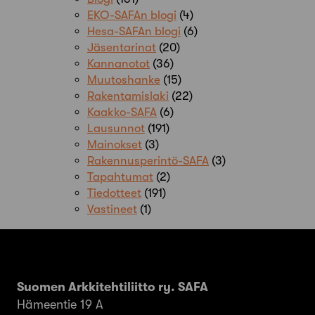
EKO-SAFAn blogi
(4)
Hesa-SAFAn blogi
(6)
Jäsentarinat
(20)
Kannanotot
(36)
Muutoshanke
(15)
Rakentamislaki
(22)
Kaakko-SAFA
(6)
Lausunnot
(191)
Mainokset
(3)
Rakennusperintö-SAFA
(3)
Tapahtumat
(2)
Tiedotteet
(191)
Vastineet
(1)
Suomen Arkkitehtiliitto ry. SAFA
Hämeentie 19 A