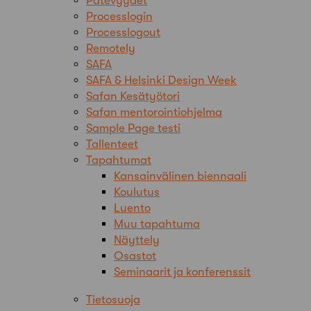
Pätevyydet
Processlogin
Processlogout
Remotely
SAFA
SAFA & Helsinki Design Week
Safan Kesätyötori
Safan mentorointiohjelma
Sample Page testi
Tallenteet
Tapahtumat
Kansainvälinen biennaali
Koulutus
Luento
Muu tapahtuma
Näyttely
Osastot
Seminaarit ja konferenssit
Tietosuoja