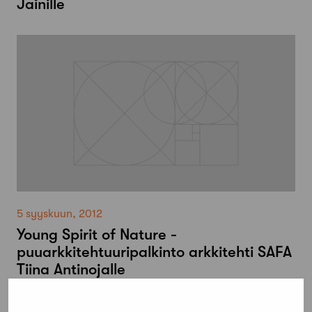
Jainille
5 syyskuun, 2012
Young Spirit of Nature -
puuarkkitehtuuripalkinto arkkitehti SAFA
Tiina Antinojalle