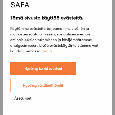
Tämä sivusto käyttää evästeitä.
Käytämme evästeitä tarjoamamme sisällön ja
mainosten räätälöimiseen, sosiaalisen median
ominaisuuksien tukemiseen ja kävijämäärämme
analysoimiseen. Lisää evästekäytänteistämme voit
käydä lukemassa
täällä
.
30 elokuun, 2012
SAFA toivoo Oulun kaupungin
Hyväksy kaikki evästeet
kaavoituspäälliköksi arkkitehtia
Hyväksy välttämättömät
Asetukset