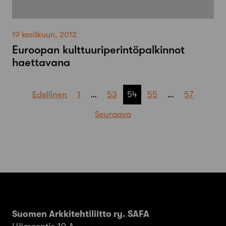
19 kesäkuun, 2012
Euroopan kulttuuriperintöpalkinnot
haettavana
Artikkelien
Edellinen
1
…
53
54
55
…
57
sivutus
Seuraava
Suomen Arkkitehtiliitto ry. SAFA