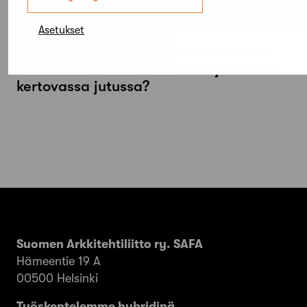
Asetukset
Uutiset
Miten toimia, kun arkkitehdin nimeä ei
mainita rakennuksesta tai korjauksesta
kertovassa jutussa?
Suomen Arkkitehtiliitto ry. SAFA
Hämeentie 19 A
00500 Helsinki
Työskentelemme hybridinä