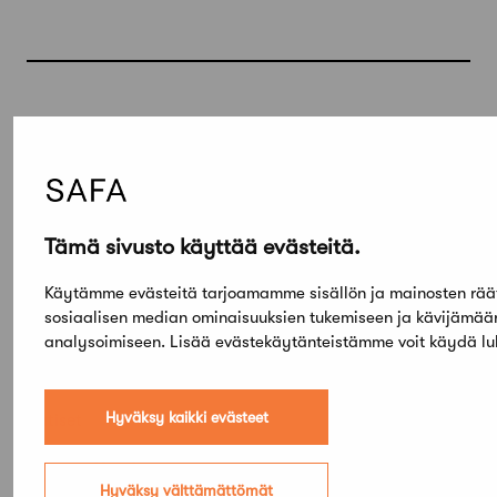
Lue lisää
Kaikki ajankohtaiset
Työnhakijat
Architect looking for a job
Tämä sivusto käyttää evästeitä.
Käytämme evästeitä tarjoamamme sisällön ja mainosten rää
Uutiset
sosiaalisen median ominaisuuksien tukemiseen ja kävijämä
Mökki Salo haettavissa
analysoimiseen. Lisää evästekäytänteistämme voit käydä 
viikkovuokraukseen
Hyväksy kaikki evästeet
Uutiset
Aalto-​yliopistolta maksutonta koulutusta
arkkitehdeille
Hyväksy välttämättömät