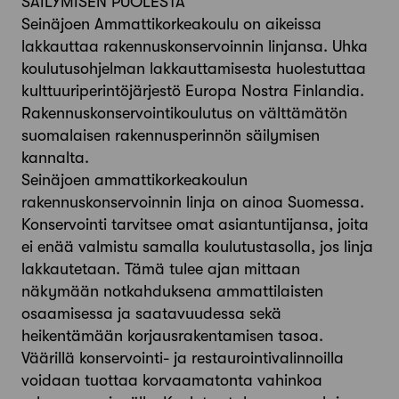
SÄILYMISEN PUOLESTA
Seinäjoen Ammattikorkeakoulu on aikeissa
lakkauttaa rakennuskonservoinnin linjansa. Uhka
koulutusohjelman lakkauttamisesta huolestuttaa
kulttuuriperintöjärjestö Europa Nostra Finlandia.
Rakennuskonservointikoulutus on välttämätön
suomalaisen rakennusperinnön säilymisen
kannalta.
Seinäjoen ammattikorkeakoulun
rakennuskonservoinnin linja on ainoa Suomessa.
Konservointi tarvitsee omat asiantuntijansa, joita
ei enää valmistu samalla koulutustasolla, jos linja
lakkautetaan. Tämä tulee ajan mittaan
näkymään notkahduksena ammattilaisten
osaamisessa ja saatavuudessa sekä
heikentämään korjausrakentamisen tasoa.
Väärillä konservointi- ja restaurointivalinnoilla
voidaan tuottaa korvaamatonta vahinkoa