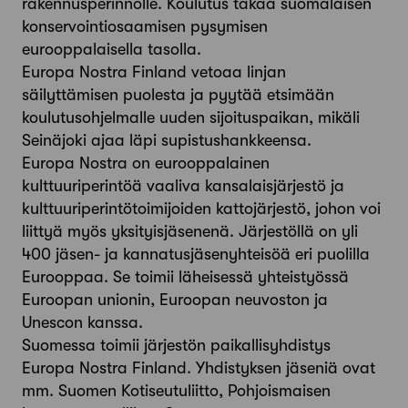
rakennusperinnölle. Koulutus takaa suomalaisen
konservointiosaamisen pysymisen
eurooppalaisella tasolla.
Europa Nostra Finland vetoaa linjan
säilyttämisen puolesta ja pyytää etsimään
koulutusohjelmalle uuden sijoituspaikan, mikäli
Seinäjoki ajaa läpi supistushankkeensa.
Europa Nostra on eurooppalainen
kulttuuriperintöä vaaliva kansalaisjärjestö ja
kulttuuriperintötoimijoiden kattojärjestö, johon voi
liittyä myös yksityisjäsenenä. Järjestöllä on yli
400 jäsen- ja kannatusjäsenyhteisöä eri puolilla
Eurooppaa. Se toimii läheisessä yhteistyössä
Euroopan unionin, Euroopan neuvoston ja
Unescon kanssa.
Suomessa toimii järjestön paikallisyhdistys
Europa Nostra Finland. Yhdistyksen jäseniä ovat
mm. Suomen Kotiseutuliitto, Pohjoismaisen