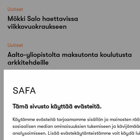
Uutiset
Mökki Salo haettavissa
viikkovuokraukseen
Uutiset
Aalto-​yliopistolta maksutonta koulutusta
arkkitehdeille
Uutiset
Miten toimia, kun arkkitehdin nimeä ei
mainita rakennuksesta tai korjauksesta
kertovassa jutussa?
Tämä sivusto käyttää evästeitä.
Käytämme evästeitä tarjoamamme sisällön ja mainosten rää
sosiaalisen median ominaisuuksien tukemiseen ja kävijämä
analysoimiseen. Lisää evästekäytänteistämme voit käydä 