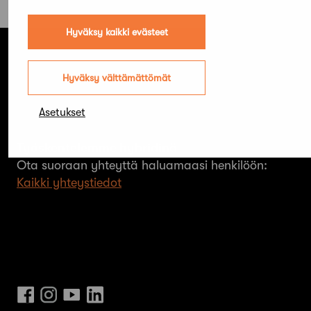
Hyväksy kaikki evästeet
Hyväksy välttämättömät
Suomen Arkkitehtiliitto ry. SAFA
Hämeentie 19 A
Asetukset
00500 Helsinki
Työskentelemme hybridinä
Ota suoraan yhteyttä haluamaasi henkilöön:
Kaikki yhteystiedot