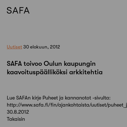
Skip
to
content
Uutiset
30 elokuun, 2012
SAFA toivoo Oulun kaupungin
kaavoituspäälliköksi arkkitehtia
Lue SAFAn kirje Puheet ja kannanotot -sivulta:
http://www.safa.fi/fin/ajankohtaista/uutiset/puheet
30.8.2012
Takaisin