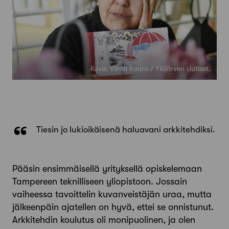
Kuva: Vilma Kaura / Ylöjärven Uutiset.
Tiesin jo lukioikäisenä haluavani arkkitehdiksi.
Pääsin ensimmäisellä yrityksellä opiskelemaan
Tampereen teknilliseen yliopistoon. Jossain
vaiheessa tavoittelin kuvanveistäjän uraa, mutta
jälkeenpäin ajatellen on hyvä, ettei se onnistunut.
Arkkitehdin koulutus oli monipuolinen, ja olen