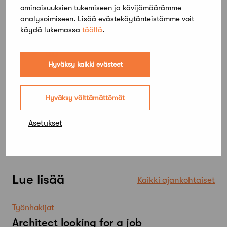
ominaisuuksien tukemiseen ja kävijämäärämme
analysoimiseen. Lisää evästekäytänteistämme voit
Jaa artikkeli
käydä lukemassa
täällä
.
Hyväksy kaikki evästeet
Hyväksy välttämättömät
Asetukset
Lue lisää
Kaikki ajankohtaiset
Työnhakijat
Architect looking for a job