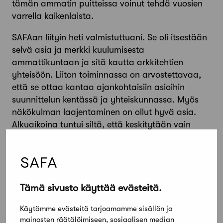
tämän ammatin puitteissa voinut tehdä vuosien
varrella kaikenlaista.
SAFAan liityin heti valmistuttuani. Se oli itsestään
selvä asia ja merkki kuulumisesta
ammattikuntaan ja sitä kautta arkkitehtien
yhteisöön. Liiton toiminnassa on arvostettavaa,
että se ottaa kantaa ajankohtaisiin asioihin
suunnittelun kentässä ja yhteiskunnassa. Myös
näkökulman laajentaminen on ollut hyvä asia.
Alkuaikoina tuntui siltä, että keskitytään vain
pienen elitistisen piirin tekemisiin.
SAFAn jäsenyys on tuonut tietyn statuksen
suunnittelijana. Lisäksi olen käyttänyt SAFAn
lakimiespalveluita. Pidän myös tärkeänä seurata
Tämä sivusto käyttää evästeitä.
liiton julkaisuja ja sitä kautta pysyä asioista
kärryillä suunnittelijana, vaikka työni tällä hetkellä
Käytämme evästeitä tarjoamamme sisällön ja
mainosten räätälöimiseen, sosiaalisen median
ei ole varsinaista arkkitehtisuunnittelua.