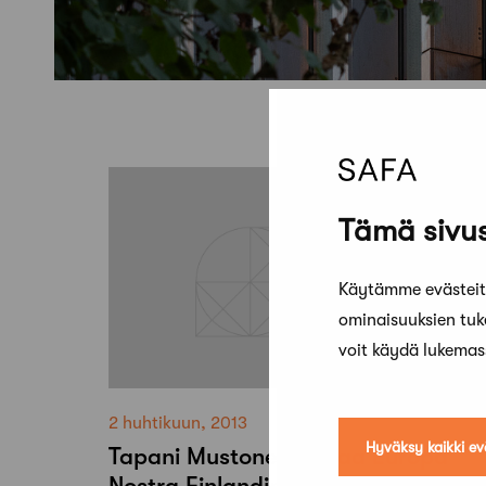
Tämä sivus
Käytämme evästeitä
ominaisuuksien tu
voit käydä lukema
2 huhtikuun, 2013
Hyväksy kaikki ev
Tapani Mustonen jatkaa Europa
Nostra Finlandin puheenjohtajana