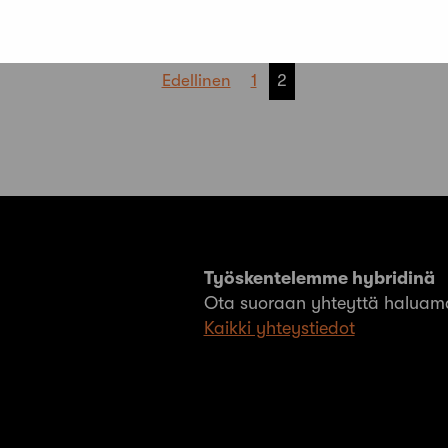
Edellinen
1
2
Työskentelemme hybridinä
Ota suoraan yhteyttä haluama
Kaikki yhteystiedot