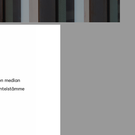
en median
änteistämme