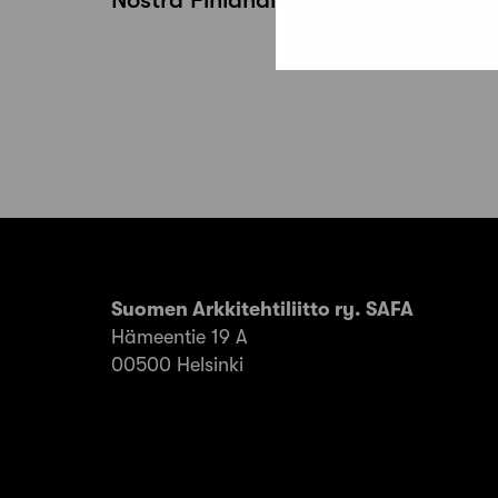
Artikkelien
sivutus
Suomen Arkkitehtiliitto ry. SAFA
Hämeentie 19 A
00500 Helsinki