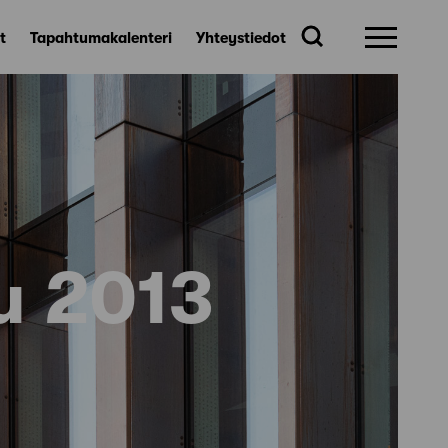
t
Tapahtumakalenteri
Yhteystiedot
u 2013