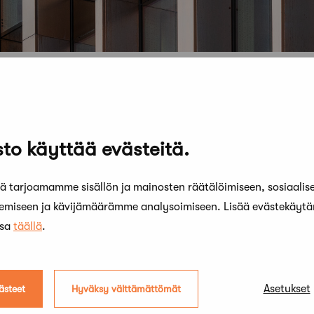
to käyttää evästeitä.
 tarjoamamme sisällön ja mainosten räätälöimiseen, sosiaalis
kemiseen ja kävijämäärämme analysoimiseen. Lisää evästekäyt
ssa
täällä
.
Asetukset
ästeet
Hyväksy välttämättömät