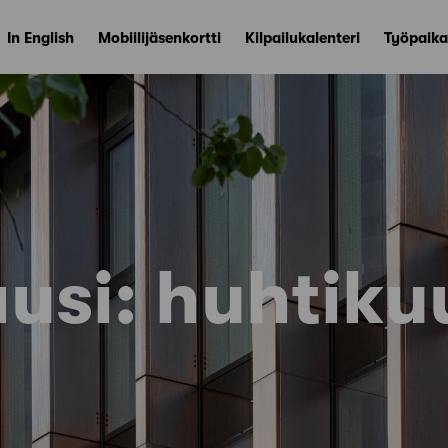
In English
Mobiilijäsenkortti
Kilpailukalenteri
Työpaika
usi:
huhtiku