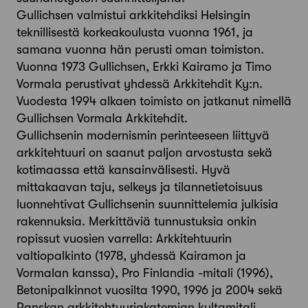
Gullichsen valmistui arkkitehdiksi Helsingin
teknillisestä korkeakoulusta vuonna 1961, ja
samana vuonna hän perusti oman toimiston.
Vuonna 1973 Gullichsen, Erkki Kairamo ja Timo
Vormala perustivat yhdessä Arkkitehdit Ky:n.
Vuodesta 1994 alkaen toimisto on jatkanut nimellä
Gullichsen Vormala Arkkitehdit.
Gullichsenin modernismin perinteeseen liittyvä
arkkitehtuuri on saanut paljon arvostusta sekä
kotimaassa että kansainvälisesti. Hyvä
mittakaavan taju, selkeys ja tilannetietoisuus
luonnehtivat Gullichsenin suunnittelemia julkisia
rakennuksia. Merkittäviä tunnustuksia onkin
ropissut vuosien varrella: Arkkitehtuurin
valtiopalkinto (1978, yhdessä Kairamon ja
Vormalan kanssa), Pro Finlandia -mitali (1996),
Betonipalkinnot vuosilta 1990, 1996 ja 2004 sekä
Ranskan arkkitehtuuriakatemian kultamitali