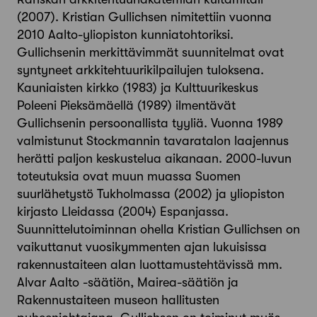
(2007). Kristian Gullichsen nimitettiin vuonna
2010 Aalto-yliopiston kunniatohtoriksi.
Gullichsenin merkittävimmät suunnitelmat ovat
syntyneet arkkitehtuurikilpailujen tuloksena.
Kauniaisten kirkko (1983) ja Kulttuurikeskus
Poleeni Pieksämäellä (1989) ilmentävät
Gullichsenin persoonallista tyyliä. Vuonna 1989
valmistunut Stockmannin tavaratalon laajennus
herätti paljon keskustelua aikanaan. 2000-luvun
toteutuksia ovat muun muassa Suomen
suurlähetystö Tukholmassa (2002) ja yliopiston
kirjasto Lleidassa (2004) Espanjassa.
Suunnittelutoiminnan ohella Kristian Gullichsen on
vaikuttanut vuosikymmenten ajan lukuisissa
rakennustaiteen alan luottamustehtävissä mm.
Alvar Aalto -säätiön, Mairea-säätiön ja
Rakennustaiteen museon hallitusten