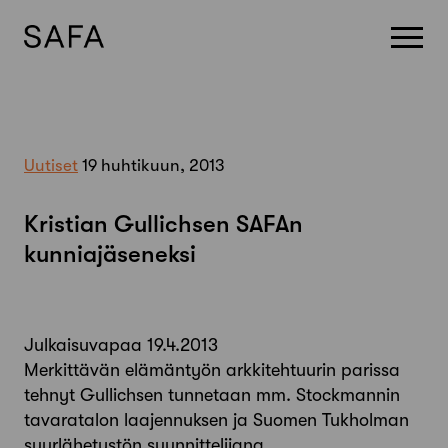
Skip
to
content
Uutiset
19 huhtikuun, 2013
Kristian Gullichsen SAFAn
kunniajäseneksi
Julkaisuvapaa 19.4.2013
Merkittävän elämäntyön arkkitehtuurin parissa
tehnyt Gullichsen tunnetaan mm. Stockmannin
tavaratalon laajennuksen ja Suomen Tukholman
suurlähetystön suunnittelijana.