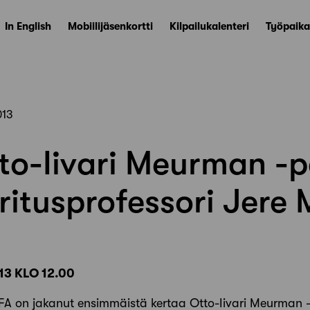
In English
Mobiilijäsenkortti
Kilpailukalenteri
Työpaika
013
o-Iivari Meurman -p
itusprofessori Jere 
13 KLO 12.00
AFA on jakanut ensimmäistä kertaa Otto-Iivari Meurman 