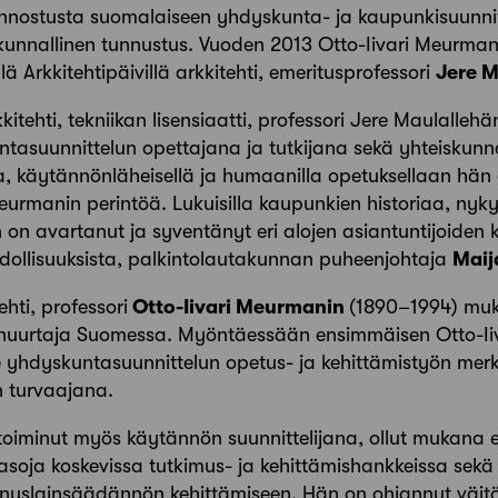
iinnostusta suomalaiseen yhdyskunta- ja kaupunkisuunnit
akunnallinen tunnustus. Vuoden 2013 Otto-Iivari Meurman
lä Arkkitehtipäivillä arkkitehti, emeritusprofessori
Jere 
kitehti, tekniikan lisensiaatti, professori Jere Maulalleh
suunnittelun opettajana ja tutkijana sekä yhteiskunnal
la, käytännönläheisellä ja humaanilla opetuksellaan hä
eurmanin perintöä. Lukuisilla kaupunkien historiaa, nyk
hän on avartanut ja syventänyt eri alojen asiantuntijoiden
hdollisuuksista, palkintolautakunnan puheenjohtaja
Maij
ehti, professori
Otto-Iivari Meurmanin
(1890–1994) muka
anuurtaja Suomessa. Myöntäessään ensimmäisen Otto-Ii
 yhdyskuntasuunnittelun opetus- ja kehittämistyön merk
 turvaajana.
oiminut myös käytännön suunnittelijana, ollut mukana e
soja koskevissa tutkimus- ja kehittämishankkeissa sekä 
nuslainsäädännön kehittämiseen. Hän on ohjannut väitös