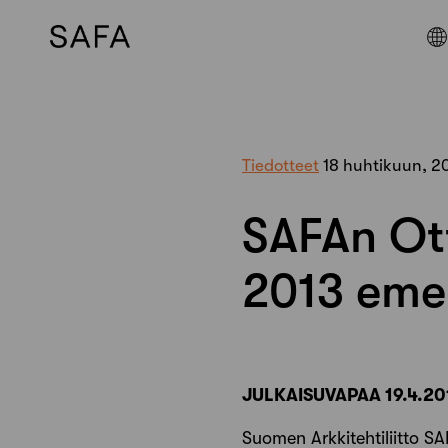
Skip
to
content
Tiedotteet
18 huhtikuun, 2
SAFAn Ott
2013 emer
JULKAISUVAPAA 19.4.20
Suomen Arkkitehtiliitto S