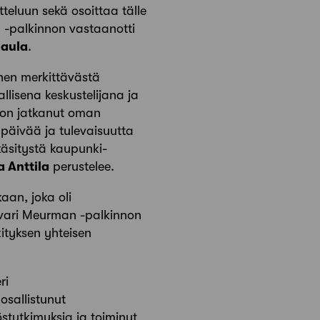
teluun sekä osoittaa tälle
 -palkinnon vastaanotti
Maula
.
änen merkittävästä
lisena keskustelijana ja
n on jatkanut oman
ypäivää ja tulevaisuutta
 käsitystä kaupunki­
a Anttila
perustelee.
an, joka oli
vari Meurman -palkinnon
ityksen yhteisen
ri
osallistunut
tutkimuksia ja toiminut