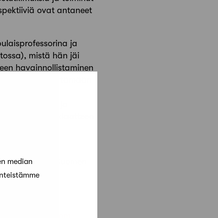
pektiiviä ovat antaneet
ulaisprofessorina ja
tossa), mistä hän jäi
teen havainnollistaminen
t opettivat ymmärtämään
Maula esitti
ten mitoituksen ja
 puutarhakaupunkiaatteen
ssä että kautta Suomen
en median
änteistämme
anttila@gmail.com