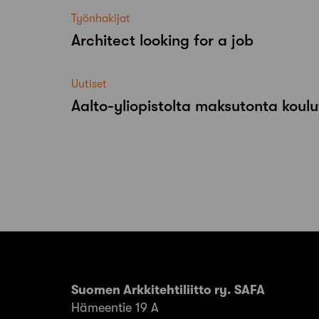
Työnhakijat
Architect looking for a job
Uutiset
Aalto-​yliopistolta maksutonta koulu
Suomen Arkkitehtiliitto ry. SAFA
Hämeentie 19 A