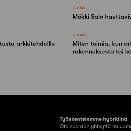
Uutiset
Mökki Salo haettavi
Uutiset
tusta arkkitehdeille
Miten toimia, kun ar
rakennuksesta tai k
Työskentelemme hybridinä
Ota suoraan yhteyttä haluama