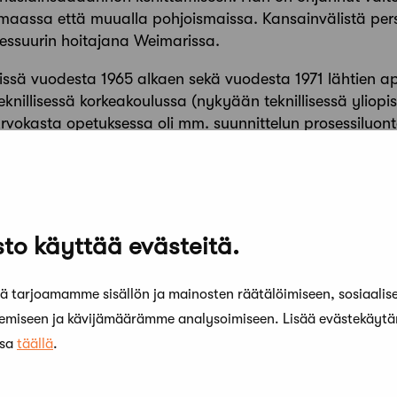
imaassa että muualla pohjoismaissa. Kansainvälistä pers
fessuurin hoitajana Weimarissa.
ssä vuodesta 1965 alkaen sekä vuodesta 1971 lähtien ap
knillisessä korkeakoulussa (nykyään teknillisessä yliopis
rvokasta opetuksessa oli mm. suunnittelun prosessiluon
unnittelua simuloivien roolipelien avulla. Pienoismalli
ilan hahmottamista. Runsaassa opetusmateriaalissaan 
olliset menetelmät erilaisten käytännön perusasioiden, ku
nittelemiseksi. Viimeisinä opetusvuosinaan Maula nosti
yskuntakehityksen haasteisiin.
to käyttää evästeitä.
Maulan uran vaikuttavuus näkyy laajasti suomalaisessa
. Hänen oppilaitaan toimii nykyisin sekä opetustehtävi
 tarjoamamme sisällön ja mainosten räätälöimiseen, sosiaalis
nnittelutehtävissä.
kemiseen ja kävijämäärämme analysoimiseen. Lisää evästekäyt
ssa
täällä
.
olautakunnan puheenjohtaja, puh. 045 854 6161,
maija.a.