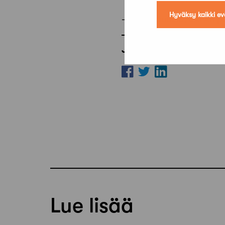
Hyväksy kaikki ev
– Esko Rautiola, SAFAn p
Jaa artikkeli
Lue lisää