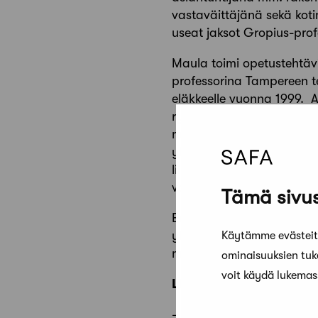
vastaväittäjänä sekä kot
useat jaksot Gropius-pro
Maula toimi opetustehtävi
professorina Tampereen te
eläkkeelle vuonna 1999. A
ryhmätöiden ja kaupunkisu
mittakaavan ja kaupunkit
yksinkertaiset ja havainn
liikennejärjestelmän suun
vastaukseksi aikamme yhd
Tämä sivus
Emeritusprofessori Jere 
yhdyskuntasuunnittelussa
Käytämme evästeitä
merkittävissä kaupunkisuu
ominaisuuksien tu
voit käydä lukema
Lisätietoja
– Maija Anttila, palkint