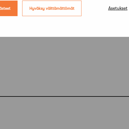
Asetukset
ästeet
Hyväksy välttämättömät
uheenjohtaja, puh. 044 271 718,
esko.rautiola@safa.fi