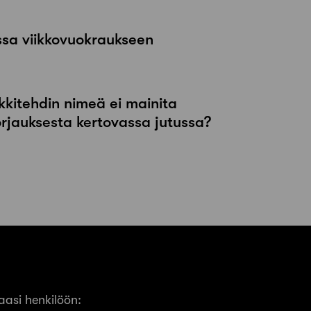
ssa viikkovuokraukseen
kkitehdin nimeä ei mainita
orjauksesta kertovassa jutussa?
asi henkilöön: