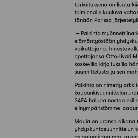
tarkoituksena on lisätä k
toiminnalle kuuluva valt
tänään Porissa järjestetyil
–
Palkinto myönnettiinark
elämäntyöstään yhdyskunta
vaikuttajana. Innostaval
opettajansa Otto-Iivari M
koskevilla kirjoituksilla 
suunnittelusta ja sen ma
Palkinto on nimetty arkkit
kaupunkisuunnittelun ur
SAFA haluaa nostaa esille
elinympäristömme laadun
Maula on uransa aikana t
yhdyskuntasuunnittelun ta
asiantuntijana mm. raken