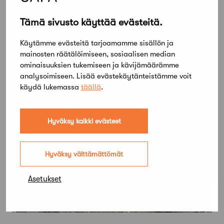
Tämä sivusto käyttää evästeitä.
28 helmikuun, 2025
Käytämme evästeitä tarjoamamme sisällön ja
Suomen Arkkitehtiliiton lausunto
mainosten räätälöimiseen, sosiaalisen median
Valtioneuvoston kulttuuripoliittisesta
ominaisuuksien tukemiseen ja kävijämäärämme
analysoimiseen. Lisää evästekäytänteistämme voit
selonteosta
käydä lukemassa
täällä
.
Hyväksy kaikki evästeet
Hyväksy välttämättömät
Asetukset