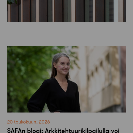
20 toukokuun, 2026
SAFAn blogi: Arkkitehtuurikilpailulla voi