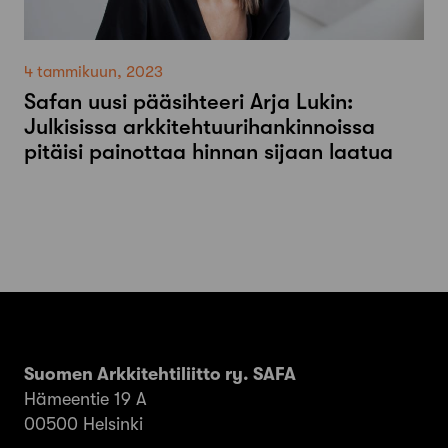
4 tammikuun, 2023
Safan uusi pääsihteeri Arja Lukin:
Julkisissa arkkitehtuurihankinnoissa
pitäisi painottaa hinnan sijaan laatua
Suomen Arkkitehtiliitto ry. SAFA
Hämeentie 19 A
00500 Helsinki