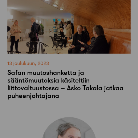
13 joulukuun, 2023
Safan muutoshanketta ja
sääntömuutoksia käsiteltiin
liittovaltuustossa – Asko Takala jatkaa
puheenjohtajana