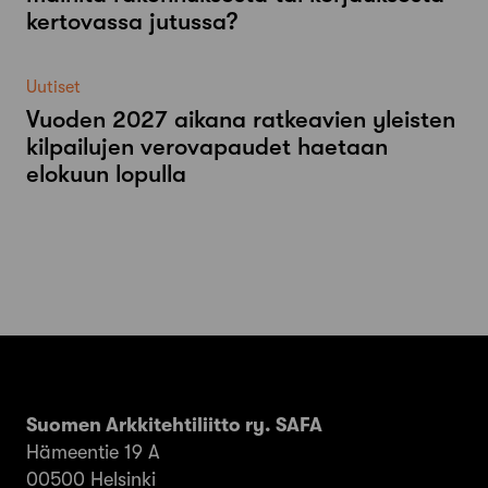
kertovassa jutussa?
Uutiset
Vuoden 2027 aikana ratkeavien yleisten
kilpailujen verovapaudet haetaan
elokuun lopulla
Suomen Arkkitehtiliitto ry. SAFA
Hämeentie 19 A
00500 Helsinki