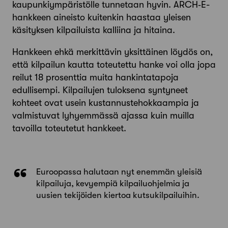
kaupunkiympäristölle tunnetaan hyvin. ARCH‑E-
hankkeen aineisto kuitenkin haastaa yleisen
käsityksen kilpailuista kalliina ja hitaina.
Hankkeen ehkä merkittävin yksittäinen löydös on,
että kilpailun kautta toteutettu hanke voi olla jopa
reilut 18 prosenttia muita hankintatapoja
edullisempi. Kilpailujen tuloksena syntyneet
kohteet ovat usein kustannustehokkaampia ja
valmistuvat lyhyemmässä ajassa kuin muilla
tavoilla toteutetut hankkeet.
Euroopassa halutaan nyt enemmän yleisiä
kilpailuja, kevyempiä kilpailuohjelmia ja
uusien tekijöiden kiertoa kutsukilpailuihin.