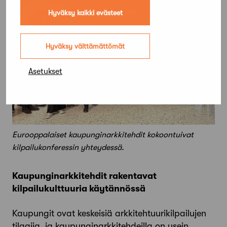
Hyväksy kaikki evästeet
Hyväksy välttämättömät
Asetukset
Eurooppalaiset kaupunginarkkitehdit kokoontuivat
kilpailukonferessin yhteydessä.
Kaupunginarkkitehdit rakentavat
kilpailukulttuuria käytännössä
Kaupungit ovat keskeisiä arkkitehtuurikilpailujen
tilaajia, ja kaupunginarkkitehdeilla on usein