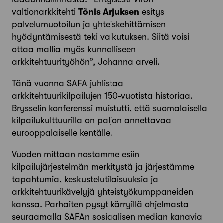
valtionarkkitehti
Tõnis Arjuksen
esitys
palvelumuotoilun ja yhteiskehittämisen
hyödyntämisestä teki vaikutuksen. Siitä voisi
ottaa mallia myös kunnalliseen
arkkitehtuurityöhön”, Johanna arveli.
Tänä vuonna SAFA juhlistaa
arkkitehtuurikilpailujen 150-vuotista historiaa.
Brysselin konferenssi muistutti, että suomalaisella
kilpailukulttuurilla on paljon annettavaa
eurooppalaiselle kentälle.
Vuoden mittaan nostamme esiin
kilpailujärjestelmän merkitystä ja järjestämme
tapahtumia, keskustelutilaisuuksia ja
arkkitehtuurikävelyjä yhteistyökumppaneiden
kanssa. Parhaiten pysyt kärryillä ohjelmasta
seuraamalla SAFAn sosiaalisen median kanavia