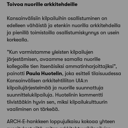
Toivoa nuorille arkkitehdeille
Kansainvälisiin kilpailuihin osallistuminen on
edelleen vähäistä ja etenkin nuorilla arkkitehdeilla
ja pienillä toimistoilla osallistumiskynnys on usein
korkealla.
”Kun varmistamme yleisten kilpailujen
järjestämisen, avaamme samalla nuorille
kollegoille tien itsenäisiksi ammatinharjoittajiksi”,
painotti
Paula Huotelin
, joka esitteli tilaisuudessa
Kansainvälisen arkkitehtiliiton UIA:n
kilpailujärjestelmää ja nuorille suunnattuja
suunnittelukilpailuja. Huotelinin kommentti
tiivistääkin hyvin sen, miksi kilpailukulttuurin
vaaliminen on tärkeää.
ARCH‑E‑hankkeen loppujulkaisu kokoaa yhteen