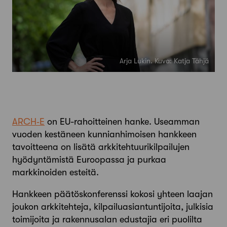
Arja Lukin. Kuva: Katja Tähjä
ARCH‑E
on EU-rahoitteinen hanke. Useamman
vuoden kestäneen kunnianhimoisen hankkeen
tavoitteena on lisätä arkkitehtuurikilpailujen
hyödyntämistä Euroopassa ja purkaa
markkinoiden esteitä.
Hankkeen päätöskonferenssi kokosi yhteen laajan
joukon arkkitehteja, kilpailuasiantuntijoita, julkisia
toimijoita ja rakennusalan edustajia eri puolilta