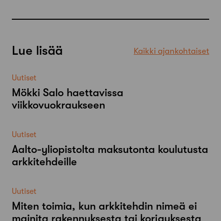
Lue lisää
Kaikki ajankohtaiset
Uutiset
Mökki Salo haettavissa
viikkovuokraukseen
Uutiset
Aalto-​yliopistolta maksutonta koulutusta
arkkitehdeille
Uutiset
Miten toimia, kun arkkitehdin nimeä ei
mainita rakennuksesta tai korjauksesta