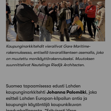
Kaupunginarkkitehdit vierailivat Gare Maritime-
rakennuksessa, entisellä tavaraliikenteen asemalla, joka
on muutettu monikäyttörakennukseksi. Muutoksen
suunnittelivat Neutelings Riedijk Architecten.
Suomea tapaamisessa edusti Lahden
kaupunginarkkitehti
Johanna Palomäki
, joka
esitteli Lahden Europan‑kilpailun antia ja
kaupungin käytäntöjä kaupunkikuvan
laadunhallinnasta. ”Erityisesti Viron