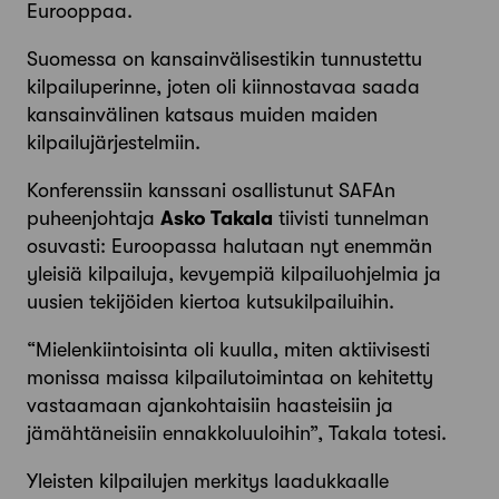
Eurooppaa.
Suomessa on kansainvälisestikin tunnustettu
kilpailuperinne, joten oli kiinnostavaa saada
kansainvälinen katsaus muiden maiden
kilpailujärjestelmiin.
Konferenssiin kanssani osallistunut SAFAn
puheenjohtaja
Asko Takala
tiivisti tunnelman
osuvasti: Euroopassa halutaan nyt enemmän
yleisiä kilpailuja, kevyempiä kilpailuohjelmia ja
uusien tekijöiden kiertoa kutsukilpailuihin.
“Mielenkiintoisinta oli kuulla, miten aktiivisesti
monissa maissa kilpailutoimintaa on kehitetty
vastaamaan ajankohtaisiin haasteisiin ja
jämähtäneisiin ennakkoluuloihin”, Takala totesi.
Yleisten kilpailujen merkitys laadukkaalle