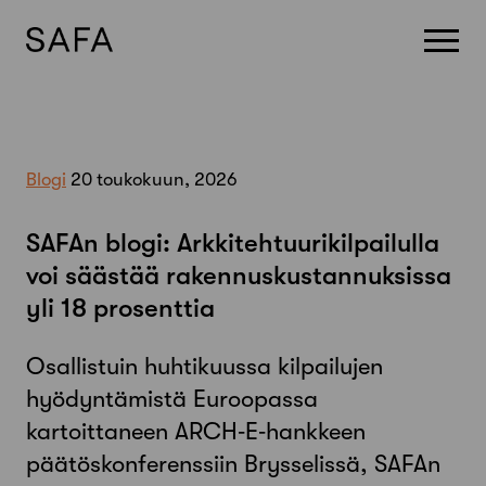
Skip
to
content
Blogi
20 toukokuun, 2026
SAFAn blogi: Arkkitehtuurikilpailulla
voi säästää rakennuskustannuksissa
yli 18 prosenttia
Osallistuin huhtikuussa kilpailujen
hyödyntämistä Euroopassa
kartoittaneen ARCH‑E‑hankkeen
päätöskonferenssiin Brysselissä, SAFAn