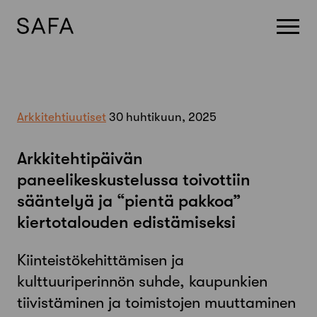
Skip
to
content
Arkkitehtiuutiset
30 huhtikuun, 2025
Arkkitehtipäivän
paneelikeskustelussa toivottiin
sääntelyä ja “pientä pakkoa”
kiertotalouden edistämiseksi
Kiinteistökehittämisen ja
kulttuuriperinnön suhde, kaupunkien
tiivistäminen ja toimistojen muuttaminen