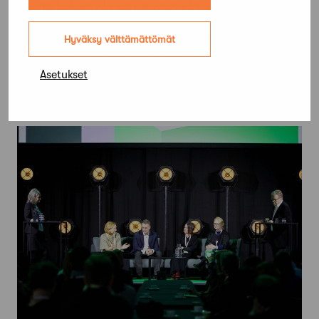
kauan kuin ei ole sitä tukevaa lainsäädäntöä.
”Kunnilla ei ole mahdollisuuksia asettaa
Hyväksy välttämättömät
pakotteita. Kiinteistökehittäjät ja rakennuttajat
odottavat meiltä palvelua.”
Asetukset