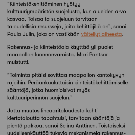
”Kiinteistökehittäminen hyötyy
kulttuuriympäristön suojelusta, kun alueiden arvo
kasvaa. Toisaalta suojeluun tarvitaan
taloudellisia resursseja, joita kehittäjillä on”, sanoi
Paula Julin, joka on vastikään
väitellyt aiheesta
.
Rakennus- ja kiinteistöala käyttää yli puolet
maapallon luonnonvaroista, Mari Pantsar
muistutti.
”Toiminta pitäisi sovittaa maapallon kantokyvyn
rajoihin. Peräänkuuluttaisin kiinteistökehittämiselle
sääntöjä, jotka huomioisivat myös
kulttuuriperinnön suojelun.”
Jotta muutos lineaaritaloudesta kohti
kiertotaloutta tapahtuisi, tarvitaan sääntöjä ja
pientä pakkoa, sanoi Selina Anttinen. Toistaiseksi
uudelleenkäyttöä tukevia mekanismeja rakennus-