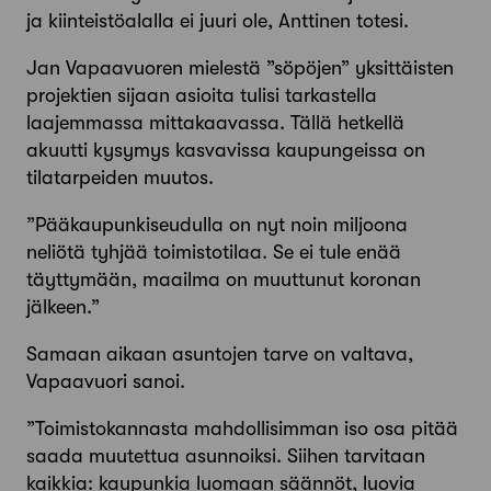
ja kiinteistöalalla ei juuri ole, Anttinen totesi.
Jan Vapaavuoren mielestä ”söpöjen” yksittäisten
projektien sijaan asioita tulisi tarkastella
laajemmassa mittakaavassa. Tällä hetkellä
akuutti kysymys kasvavissa kaupungeissa on
tilatarpeiden muutos.
”Pääkaupunkiseudulla on nyt noin miljoona
neliötä tyhjää toimistotilaa. Se ei tule enää
täyttymään, maailma on muuttunut koronan
jälkeen.”
Samaan aikaan asuntojen tarve on valtava,
Vapaavuori sanoi.
”Toimistokannasta mahdollisimman iso osa pitää
saada muutettua asunnoiksi. Siihen tarvitaan
kaikkia: kaupunkia luomaan säännöt, luovia