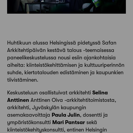
Huhtikuun alussa Helsingissä pidetyssä Safan
Arkkitehtipäivän kestävä talous -teemaisessa
paneelikeskustelussa nousi esiin ajankohtaisia
aiheita: kiinteistö­kehittämisen ja kulttuuriperinnön
suhde, kiertotalouden edistäminen ja kaupunkien
tiivistäminen.
Keskusteluun osallistuivat arkkitehti
Selina
Anttinen
Anttinen Oiva -arkkitehtitoimistosta,
arkkitehti, Jyväskylän kaupungin
asemakaavoittaja
Paula Julin
, dosentti ja
ympäristökonsultti
Mari Pantsar
sekä
kiinteistökehityskonsultti, entinen Helsingin