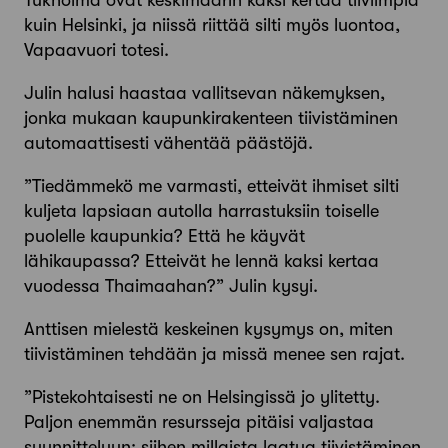
kuin Helsinki, ja niissä riittää silti myös luontoa,
Vapaavuori totesi.
Julin halusi haastaa vallitsevan näkemyksen,
jonka mukaan kaupunkirakenteen tiivistäminen
automaattisesti vähentää päästöjä.
”Tiedämmekö me varmasti, etteivät ihmiset silti
kuljeta lapsiaan autolla harrastuksiin toiselle
puolelle kaupunkia? Että he käyvät
lähikaupassa? Etteivät he lennä kaksi kertaa
vuodessa Thaimaahan?” Julin kysyi.
Anttisen mielestä keskeinen kysymys on, miten
tiivistäminen tehdään ja missä menee sen rajat.
”Pistekohtaisesti ne on Helsingissä jo ylitetty.
Paljon enemmän resursseja pitäisi valjastaa
suunnitteluun: siihen millaista laatua tiivistäminen