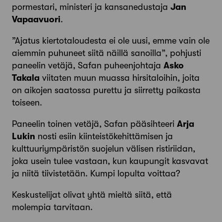
pormestari, ministeri ja kansanedustaja
Jan
Vapaavuori
.
”Ajatus kiertotaloudesta ei ole uusi, emme vain ole
aiemmin puhuneet siitä näillä sanoilla”, pohjusti
paneelin vetäjä, Safan puheenjohtaja
Asko
Takala
viitaten muun muassa hirsitaloihin, joita
on aikojen saatossa purettu ja siirretty paikasta
toiseen.
Paneelin toinen vetäjä, Safan pääsihteeri
Arja
Lukin
nosti esiin kiinteistö­kehittämisen ja
kulttuuriympäristön suojelun välisen ristiriidan,
joka usein tulee vastaan, kun kaupungit kasvavat
ja niitä tiivistetään. Kumpi lopulta voittaa?
Keskustelijat olivat yhtä mieltä siitä, että
molempia tarvitaan.