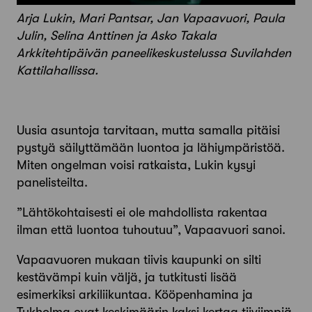
Arja Lukin, Mari Pantsar, Jan Vapaavuori, Paula
Julin, Selina Anttinen ja Asko Takala
Arkkitehtipäivän paneelikeskustelussa Suvilahden
Kattilahallissa.
Uusia asuntoja tarvitaan, mutta samalla pitäisi
pystyä säilyttämään luontoa ja lähiympäristöä.
Miten ongelman voisi ratkaista, Lukin kysyi
panelisteilta.
”Lähtökohtaisesti ei ole mahdollista rakentaa
ilman että luontoa tuhoutuu”, Vapaavuori sanoi.
Vapaavuoren mukaan tiivis kaupunki on silti
kestävämpi kuin väljä, ja tutkitusti lisää
esimerkiksi arkiliikuntaa. Kööpenhamina ja
Tukholma ovat keskimäärin kaksi kertaa tiiviimpiä