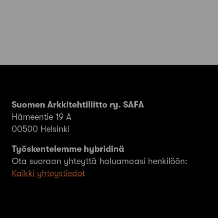
Suomen Arkkitehtiliitto ry. SAFA
Hämeentie 19 A
00500 Helsinki
Työskentelemme hybridinä
Ota suoraan yhteyttä haluamaasi henkilöön:
Kaikki yhteystiedot