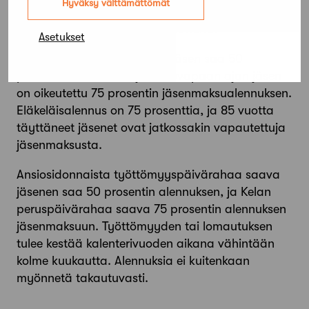
Hyväksy välttämättömät
maksamalla täyden jäsenmaksun voi saada
jatkossakin lehdet kotiin kannettuna.
Asetukset
Vanhempainvapaalla oleva jäsen saa 50
prosentin alennuksen ja hoitovapaan ajan jäsen
on oikeutettu 75 prosentin jäsenmaksualennuksen.
Eläkeläisalennus on 75 prosenttia, ja 85 vuotta
täyttäneet jäsenet ovat jatkossakin vapautettuja
jäsenmaksusta.
Ansiosidonnaista työttömyyspäivärahaa saava
jäsenen saa 50 prosentin alennuksen, ja Kelan
peruspäivärahaa saava 75 prosentin alennuksen
jäsenmaksuun. Työttömyyden tai lomautuksen
tulee kestää kalenterivuoden aikana vähintään
kolme kuukautta. Alennuksia ei kuitenkaan
myönnetä takautuvasti.