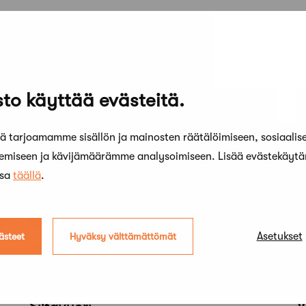
to käyttää evästeitä.
 tarjoamamme sisällön ja mainosten räätälöimiseen, sosiaalis
kemiseen ja kävijämäärämme analysoimiseen. Lisää evästekäyt
ssa
täällä
.
Asetukset
ästeet
Hyväksy välttämättömät
24 marraskuun, 2020
2
Renessanssihenkeä arkkitehtuurin
O
asemaan – haastattelussa Katarina
m