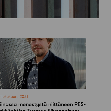
8 lokakuun, 2021
iinassa menestystä niittäneen PES-
rkkitehtien Tuomas Silvennoinen: