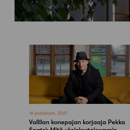
16 joulukuun, 2021
Vallilan konepajan korjaaja Pekka
Saatsi: Mitä yksinkertaisemmin