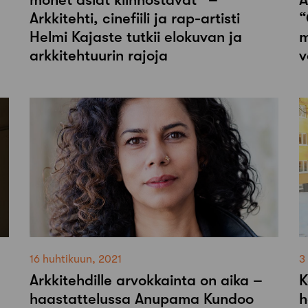
Arkkitehti, cinefiili ja rap-artisti
“
Helmi Kajaste tutkii elokuvan ja
m
arkkitehtuurin rajoja
v
16 huhtikuun, 2021
3
Arkkitehdille arvokkainta on aika –
K
haastattelussa Anupama Kundoo
h