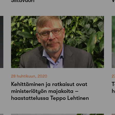
Siltavuori
V
28 huhtikuun, 2020
2
Kehittäminen ja ratkaisut ovat
T
ministeriötyön majakoita –
h
haastattelussa Teppo Lehtinen