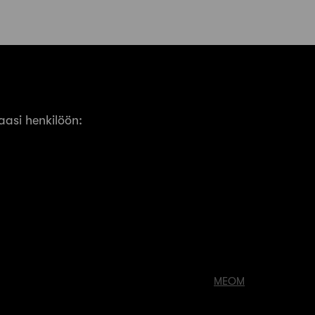
asi henkilöön:
MEOM