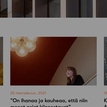
25 marraskuun, 2021
1
“On ihanaa ja kauheaa, että niin
K
monet asiat kiinnostavat” –
A