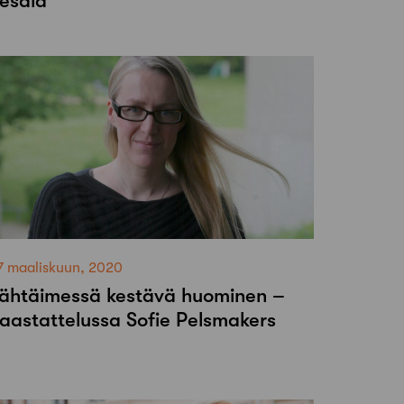
esala
7 maaliskuun, 2020
ähtäimessä kestävä huominen –
aastattelussa Sofie Pelsmakers