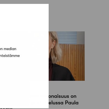
en median
änteistämme
0 lokakuun, 2020
lympiastadionin kokonaisuus on
ykistävä – haastattelussa Paula