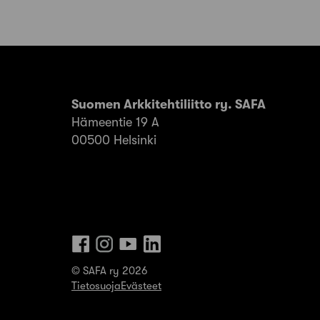
sivutus
Suomen Arkkitehtiliitto ry. SAFA
Hämeentie 19 A
00500 Helsinki
© SAFA ry 2026
Tietosuoja
Evästeet