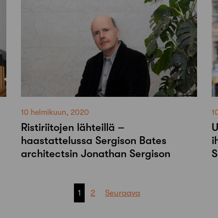
10 helmikuun, 2020
1
Ristiriitojen lähteillä –
U
haastattelussa Sergison Bates
i
architectsin Jonathan Sergison
S
1
2
Seuraava