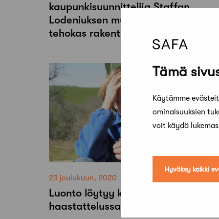
kaupunkisuunnittelija Staffan
Lodeniuksen mukaan vähemmänkin
tehokas rakentaminen riittäisi
Tämä sivus
Käytämme evästeitä
ominaisuuksien tu
voit käydä lukema
Hyväksy kaikki ev
23 joulukuun, 2020
Luonto löytyy kaikkialta –
haastattelussa Anna Chavepayre