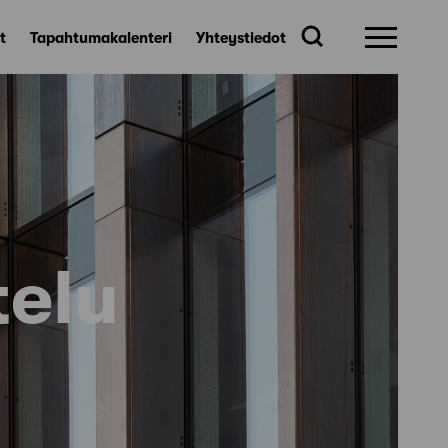
t
Tapahtumakalenteri
Yhteystiedot
telu