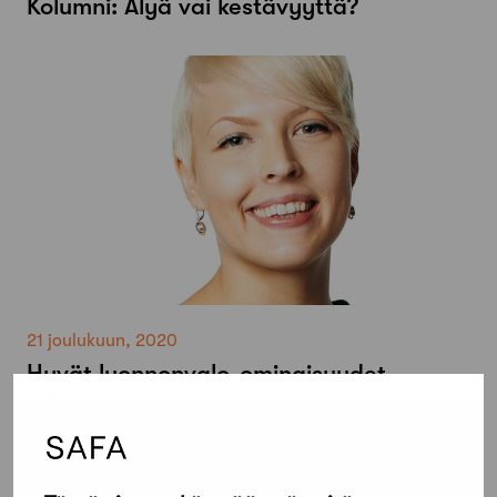
Kolumni: Älyä vai kestävyyttä?
21 joulukuun, 2020
Hyvät luonnonvalo-ominaisuudet
edellytys asuntojen joustavuudelle