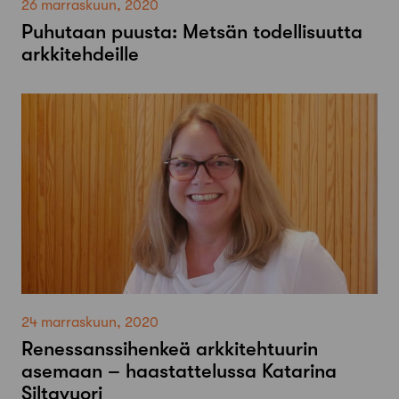
26 marraskuun, 2020
Puhutaan puusta: Metsän todellisuutta
arkkitehdeille
24 marraskuun, 2020
Renessanssihenkeä arkkitehtuurin
asemaan – haastattelussa Katarina
Siltavuori