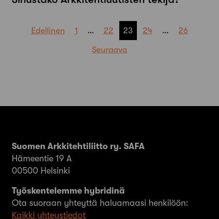
Artikkelien
Edellinen
1
…
22
23
24
…
26
sivutus
Seuraava
Suomen Arkkitehtiliitto ry. SAFA
Hämeentie 19 A
00500 Helsinki
Työskentelemme hybridinä
Ota suoraan yhteyttä haluamaasi henkilöön:
Kaikki yhteystiedot