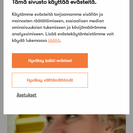
Tämä sivusto käyttää evästeitä.
Käytämme evästeitä tarjoamamme sisällön ja
mainosten räätälöimiseen, sosiaalisen median
ominaisuuksien tukemiseen ja kävijämäärämme
analysoimiseen. Lisää evästekäytänteistämme voit
käydä lukemassa
täällä
.
Hyväksy kaikki evästeet
17 joulukuun, 2020
Puhutaan puusta: Puusta, pintaa
syvemmältä
Hyväksy välttämättömät
Asetukset