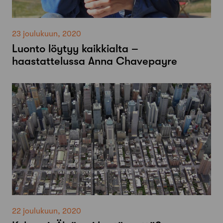
23 joulukuun, 2020
Luonto löytyy kaikkialta –
haastattelussa Anna Chavepayre
22 joulukuun, 2020