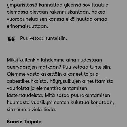
ympäristössä kannattaa yleensä sovittautua
olemassa olevaan rakennuskantaan, hakea
vuoro­puhelua sen kanssa eikä huutaa omaa
erinomaisuuttaan.
Puu vetoaa tunteisiin.
Miksi kuitenkin lähdemme aina uudestaan
auervaarojen matkaan? Puu vetoaa tunteisiin.
Olemme vasta äskettäin alkaneet toipua
asbestikeuhkoista, höyrysulkujen aiheuttamista
vaurioista ja elementtirakentamisen
lastentaudeista. Mitä satoa puurakentamisen
huumasta vuosikymmenten kuluttua korjataan,
sitä emme vielä tiedä.
Kaarin Taipale