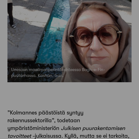
Unescon maailmanperintökohteessa Bagh-e-Fin-
puutarhassa. Kashan, Iran.
”Kolmannes päästöistä syntyy
rakennussektorilla”, todetaan
ympäristöministeriön
Julkisen puurakentamisen
tavoitteet
-julkaisussa. Kyllä, mutta se ei tarkoita,