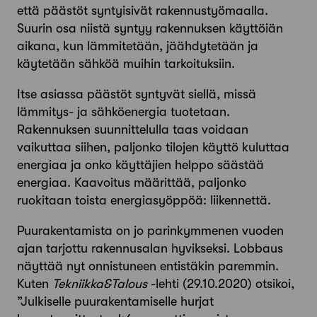
että päästöt syntyisivät rakennustyömaalla.
Suurin osa niistä syntyy rakennuksen käyttöiän
aikana, kun lämmitetään, jäähdytetään ja
käytetään sähköä muihin tarkoituksiin.
Itse asiassa päästöt syntyvät siellä, missä
lämmitys- ja sähköenergia tuotetaan.
Rakennuksen suunnittelulla taas voidaan
vaikuttaa siihen, paljonko tilojen käyttö kuluttaa
energiaa ja onko käyttäjien helppo säästää
energiaa. Kaavoitus määrittää, paljonko
ruokitaan toista energiasyöppöä: liikennettä.
Puurakentamista on jo parinkymmenen vuoden
ajan tarjottu rakennusalan hyvikseksi. Lobbaus
näyttää nyt onnistuneen entistäkin paremmin.
Kuten
Tekniikka&Talous
-lehti (29.10.2020) otsikoi,
”Julkiselle puurakentamiselle hurjat