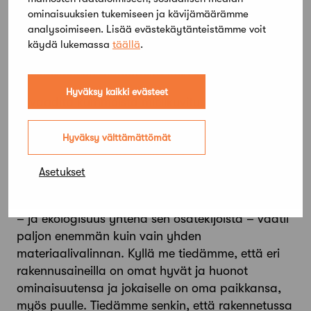
pintamateriaaleja ja puuelementtejä tuodaan nyt
ominaisuuksien tukemiseen ja kävijämäärämme
ulkomailta. Muistutetaan aivan oikein, ettei puuta
analysoimiseen. Lisää evästekäytänteistämme voit
pidä polttaa lämmöksi eikä keittää selluksi, ja
käydä lukemassa
täällä
.
juuri siksi kehitetäänkin korkeamman
jalostusasteen biotuotteita kuin kakkosneloset.
Hyväksy kaikki evästeet
Ei vaadita kummoista mielikuvitusta
ymmärtämään, mistä suunnista paineet
puurakentamisen suosimiseen tulevat ja kenen
Hyväksy välttämättömät
intressissä on luoda mielikuvia puurakentamisesta
”ekologisena” ratkaisuna.
Asetukset
Mutta me tiedämme, että kestävä rakentaminen
– ja ekologisuus yhtenä sen osatekijöistä – vaatii
paljon enemmän kuin vain yhden
materiaalivalinnan. Kyllä me tiedämme, että eri
rakennusaineilla on omat hyvät ja huonot
ominaisuutensa ja jokaiselle on oma paikkansa,
myös puulle. Tiedämme senkin, että rakennetussa