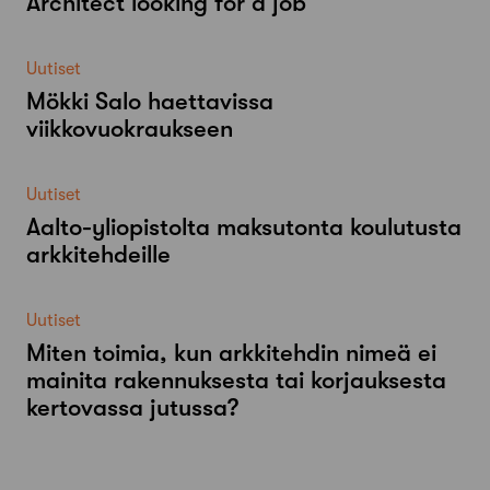
Architect looking for a job
Uutiset
Mökki Salo haettavissa
viikkovuokraukseen
Uutiset
Aalto-​yliopistolta maksutonta koulutusta
arkkitehdeille
Uutiset
Miten toimia, kun arkkitehdin nimeä ei
mainita rakennuksesta tai korjauksesta
kertovassa jutussa?