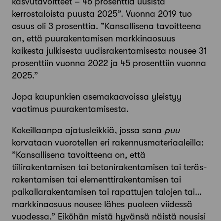
kasvutavoitteet – 46 prosenttia uusista
kerrostaloista puusta 2025”. Vuonna 2019 tuo
osuus oli 3 prosenttia. ”Kansallisena tavoitteena
on, että puurakentamisen markkinaosuus
kaikesta julkisesta uudisrakentamisesta nousee 31
prosenttiin vuonna 2022 ja 45 prosenttiin vuonna
2025.”
Jopa kaupunkien asemakaavoissa yleistyy
vaatimus puu­rakentamisesta.
Kokeillaanpa ajatusleikkiä, jossa sana
puu
korvataan vuorotellen eri rakennusmateriaaleilla:
”Kansallisena tavoitteena on, että
tiilirakentamisen tai betonirakentamisen tai teräs­
rakentamisen tai elementtirakentamisen tai
paikallarakentamisen tai rapattujen talojen tai…
markkinaosuus nousee lähes puoleen viidessä
vuodessa.” Eiköhän mistä hyvänsä näistä nousisi