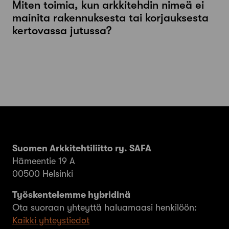
Miten toimia, kun arkkitehdin nimeä ei
mainita rakennuksesta tai korjauksesta
kertovassa jutussa?
Suomen Arkkitehtiliitto ry. SAFA
Hämeentie 19 A
00500 Helsinki
Työskentelemme hybridinä
Ota suoraan yhteyttä haluamaasi henkilöön:
Kaikki yhteystiedot