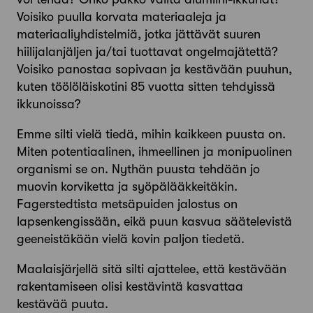
Voisiko puulla korvata materiaaleja ja
materiaaliyhdistelmiä, jotka jättävät suuren
hiilijalanjäljen ja/tai tuottavat ongelmajätettä?
Voisiko panostaa sopivaan ja kestävään puuhun,
kuten töölöläiskotini 85 vuotta sitten tehdyissä
ikkunoissa?
Emme silti vielä tiedä, mihin kaikkeen puusta on.
Miten potentiaalinen, ihmeellinen ja monipuolinen
organismi se on. Nythän puusta tehdään jo
muovin korviketta ja syöpälääkkeitäkin.
Fagerstedtista metsäpuiden jalostus on
lapsenkengissään, eikä puun kasvua säätelevistä
geeneistäkään vielä kovin paljon tiedetä.
Maalaisjärjellä sitä silti ajattelee, että kestävään
rakentamiseen olisi kestävintä kasvattaa
kestävää puuta.