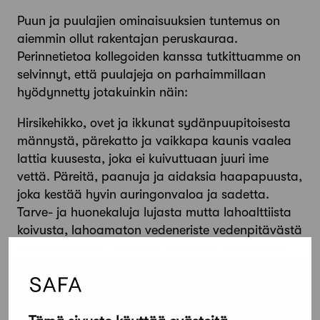
Puun ja puulajien ominaisuuksien tuntemus on
aiemmin ollut rakentajan peruskauraa.
Perinnetietoa kollegoiden kanssa tutkittuamme on
selvinnyt, että puulajeja on parhaimmillaan
hyödynnetty jotakuinkin näin:
Hirsikehikko, ovet ja ikkunat sydänpuupitoisesta
männystä, pärekatto ja vaikkapa kaunis vaalea
lattia kuusesta, joka ei kuivuttuaan juuri ime
vettä. Päreitä, paanuja ja aidaksia haapapuusta,
joka kestää hyvin auringonvaloa ja sadetta.
Tarve- ja huonekaluja lujasta mutta lahoalttiista
koivusta, lahoamaton vedeneriste vedenpitävästä
koivuntuohesta. Vitsaksia nuoresta, taipuisasta
puusta. Eikä perinteinen talvikaatokaan tyhmää
ole ollut. On huomattu, että talvikaadettu puu,
joka on saanut kuivua kunnolla kevään kuluessa,
ei kesällä houkuta sieniä, hyönteisiä tai