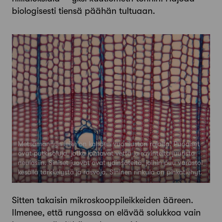
biologisesti tiensä päähän tultuaan.
Metsämännyn leike on kahden vuosiluston rajalta. Punaiset
ovat putkisoluja, jotka johtavat vettä ja ravinteita juurista
neulasiin. Siniset juovat ovat ydinsäteitä, joihin puu varastoi
kesällä tärkkelystä ja rasvoja. Sininen rinkula on pihkatiehyt.
Sitten takaisin mikroskooppileikkeiden ääreen.
Ilmenee, että rungossa on elävää solukkoa vain