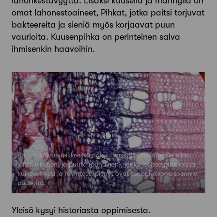
lahonkestävyyttä. Lisäksi kuusella ja männyllä on
omat lahonestoaineet, Pihkat, jotka paitsi torjuvat
bakteereita ja sieniä myös korjaavat puun
vaurioita. Kuusenpihka on perinteinen salva
ihmisenkin haavoihin.
Rauduskoivun leikkeessä näkyy vasemmalta oikealle nilaa,
jälttä (sininen) ja puuta (punainen), jonka isoissa putkiloissa
kulkevat vesi ja ravinteet; pienet ovat tukisolukkona toimivia
puusyitä.
Yleisö kysyi historiasta oppimisesta.