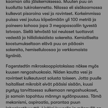
kaarnan alla jälsikerroksessa. Muuten puu on
kuollutta tukirakennetta. Nilassa eli sisäkaarnassa
kulkevat pisaroina vesi ja ravinteet. Korkeimmissa
puissa vesi joutuu kiipeämään yli 100 metriä ja
paineero kohoaa jopa 3 megapascaliin tyvestä
latvaan. Siellä lehvästö tai neulaset tuottavat
vedestä ja hiilidioksidista sokereita. Kemialliselta
koostumukseltaan elävä puu on pääosin
sokereita, hemiselluloosaa ja verkkomaista
ligniiniä.
Fagerstedtin mikroskooppiotoksissa näkee myös
kuusen rengashuokosia. Niiden kautta vesi ja
ravinteet kulkeutuvat solusta toiseen. Jotta puulle
haitalliset mikrobit eivät pääsisi sisään, kuusi
pystyy tarvittaessa sulkemaan rengashuokoset,
ja samoin tapahtuu männyn sydänpuussa. Tämä
mekanismi, aspiraatio, parantaa puun