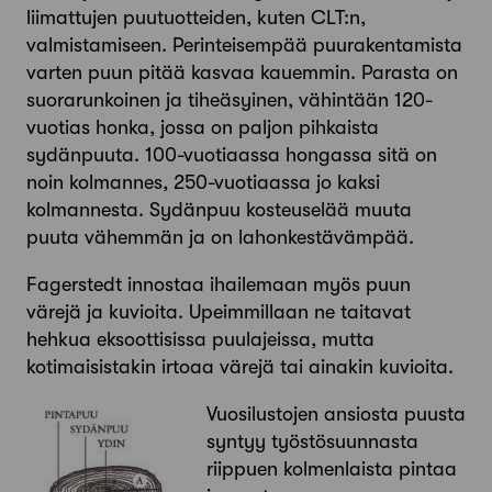
liimattujen puutuotteiden, kuten CLT:n,
valmistamiseen. Perinteisempää puurakentamista
varten puun pitää kasvaa kauemmin. Parasta on
suorarunkoinen ja tiheäsyinen, vähintään 120-
vuotias honka, jossa on paljon pihkaista
sydänpuuta. 100-vuotiaassa hongassa sitä on
noin kolmannes, 250-vuotiaassa jo kaksi
kolmannesta. Sydänpuu kosteuselää muuta
puuta vähemmän ja on lahonkestävämpää.
Fagerstedt innostaa ihailemaan myös puun
värejä ja kuvioita. Upeimmillaan ne taitavat
hehkua eksoottisissa puulajeissa, mutta
kotimaisistakin irtoaa värejä tai ainakin kuvioita.
Vuosilustojen ansiosta puusta
syntyy työstösuunnasta
riippuen kolmenlaista pintaa