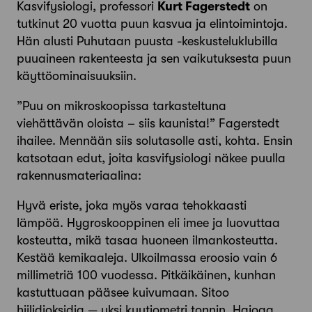
Kasvifysiologi, professori
Kurt Fagerstedt
on
tutkinut 20 vuotta puun kasvua ja elintoimintoja.
Hän alusti Puhutaan puusta -keskusteluklubilla
puuaineen rakenteesta ja sen vaikutuksesta puun
käyttöominaisuuksiin.
”Puu on mikroskoopissa tarkasteltuna
viehättävän oloista – siis kaunista!” Fagerstedt
ihailee. Mennään siis solutasolle asti, kohta. Ensin
katsotaan edut, joita kasvifysiologi näkee puulla
rakennusmateriaalina:
Hyvä eriste, joka myös varaa tehokkaasti
lämpöä. Hygroskooppinen eli imee ja luovuttaa
kosteutta, mikä tasaa huoneen ilmankosteutta.
Kestää kemikaaleja. Ulkoilmassa eroosio vain 6
millimetriä 100 vuodessa. Pitkäikäinen, kunhan
kastuttuaan pääsee kuivumaan. Sitoo
hiilidioksidia — yksi kuutiometri tonnin. Hajoaa