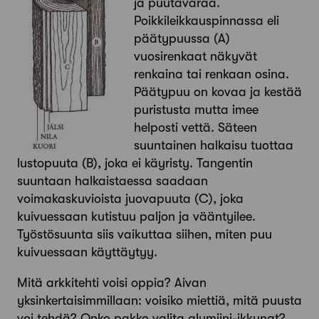
ja puutavaraa.
Poikkileikkauspinnassa eli
päätypuussa (A)
vuosirenkaat näkyvät
renkaina tai renkaan osina.
Päätypuu on kovaa ja kestää
puristusta mutta imee
helposti vettä. Säteen
suuntainen halkaisu tuottaa
lustopuuta (B), joka ei käyristy. Tangentin
suuntaan halkaistaessa saadaan
voimakaskuvioista juovapuuta (C), joka
kuivuessaan kutistuu paljon ja vääntyilee.
Työstösuunta siis vaikuttaa siihen, miten puu
kuivuessaan käyttäytyy.
Mitä arkkitehti voisi oppia? Aivan
yksinkertaisimmillaan: voisiko miettiä, mitä puusta
voi tehdä? Onko pakko valita alumiini-ikkunat?